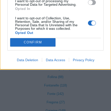
I want to opt-out of processing my
Cimadolmo (91)
Personal Data for Targeted Advertising.
Opted In
Cison di Valmarino (40)
I want to opt-out of Collection, Use,
Codognè (131)
Retention, Sale, and/or Sharing of my
Personal Data that Is Unrelated with the
Purposes for which it was collected.
Colle Umberto (118)
Opted Out
Conegliano (1439)
CONFIRM
Cordignano (123)
Cornuda (177)
Data Deletion
Data Access
Privacy Policy
Farra di Soligo (190)
Follina (88)
Fontanelle (118)
Fonte (142)
Fregona (27)
Gaiarine (149)