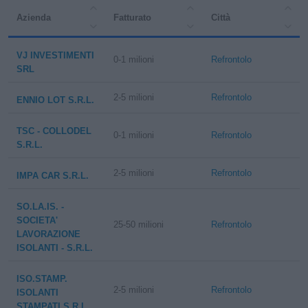
Azienda
Fatturato
Città
VJ INVESTIMENTI
0-1 milioni
Refrontolo
SRL
2-5 milioni
Refrontolo
ENNIO LOT S.R.L.
TSC - COLLODEL
0-1 milioni
Refrontolo
S.R.L.
2-5 milioni
Refrontolo
IMPA CAR S.R.L.
SO.LA.IS. -
SOCIETA'
25-50 milioni
Refrontolo
LAVORAZIONE
ISOLANTI - S.R.L.
ISO.STAMP.
2-5 milioni
Refrontolo
ISOLANTI
STAMPATI S.R.L.