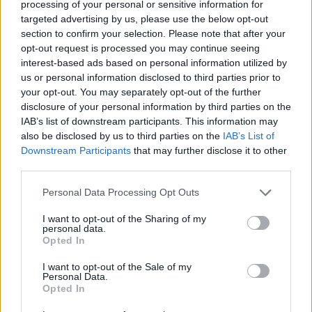
processing of your personal or sensitive information for
Breda di Piave (139)
targeted advertising by us, please use the below opt-out
section to confirm your selection. Please note that after your
Caerano di San Marco (183)
opt-out request is processed you may continue seeing
Cappella Maggiore (74)
interest-based ads based on personal information utilized by
us or personal information disclosed to third parties prior to
Carbonera (193)
your opt-out. You may separately opt-out of the further
disclosure of your personal information by third parties on the
Casale sul Sile (264)
IAB’s list of downstream participants. This information may
Casier (243)
also be disclosed by us to third parties on the
IAB’s List of
Downstream Participants
that may further disclose it to other
Castelcucco (35)
third parties.
Castelfranco Veneto (1063)
Personal Data Processing Opt Outs
Castello di Godego (171)
I want to opt-out of the Sharing of my
Cavaso del Tomba (76)
personal data.
Opted In
Cessalto (68)
I want to opt-out of the Sale of my
Chiarano (78)
Personal Data.
Opted In
Crocetta del Montello (108)