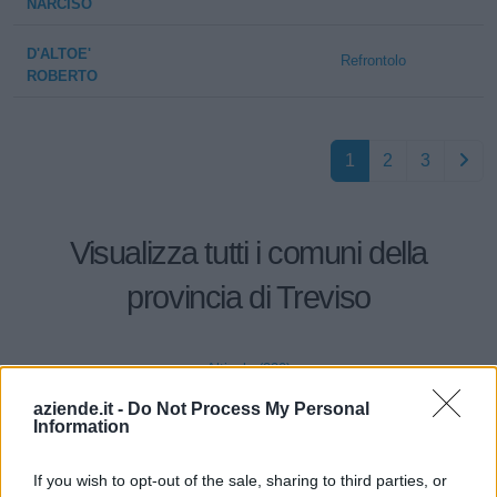
NARCISO
D'ALTOE'
Refrontolo
ROBERTO
1
2
3
Visualizza tutti i comuni della
provincia di Treviso
Altivole (230)
Arcade (80)
aziende.it -
Do Not Process My Personal
Information
Asolo (306)
If you wish to opt-out of the sale, sharing to third parties, or
Borso del Grappa (128)