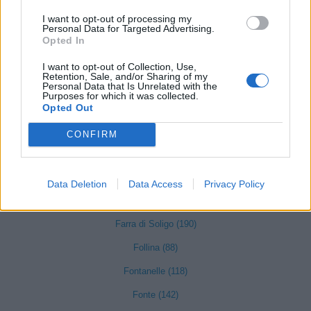
I want to opt-out of processing my
Crocetta del Montello (108)
Personal Data for Targeted Advertising.
Opted In
Cimadolmo (91)
Cison di Valmarino (40)
I want to opt-out of Collection, Use,
Retention, Sale, and/or Sharing of my
Personal Data that Is Unrelated with the
Codognè (131)
Purposes for which it was collected.
Opted Out
Colle Umberto (118)
CONFIRM
Conegliano (1439)
Cordignano (123)
Data Deletion
Data Access
Privacy Policy
Cornuda (177)
Farra di Soligo (190)
Follina (88)
Fontanelle (118)
Fonte (142)