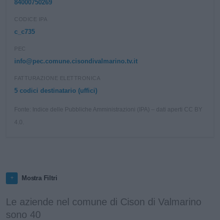
84000750269
CODICE IPA
c_c735
PEC
info@pec.comune.cisondivalmarino.tv.it
FATTURAZIONE ELETTRONICA
5 codici destinatario (uffici)
Fonte: Indice delle Pubbliche Amministrazioni (IPA) – dati aperti CC BY
4.0.
Mostra Filtri
Le aziende nel comune di Cison di Valmarino
sono 40