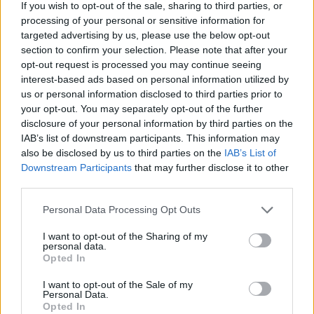
If you wish to opt-out of the sale, sharing to third parties, or
processing of your personal or sensitive information for
Borso del Grappa (128)
targeted advertising by us, please use the below opt-out
Breda di Piave (139)
section to confirm your selection. Please note that after your
opt-out request is processed you may continue seeing
Caerano di San Marco (183)
interest-based ads based on personal information utilized by
us or personal information disclosed to third parties prior to
Cappella Maggiore (74)
your opt-out. You may separately opt-out of the further
Carbonera (193)
disclosure of your personal information by third parties on the
IAB’s list of downstream participants. This information may
Casale sul Sile (264)
also be disclosed by us to third parties on the
IAB’s List of
Casier (243)
Downstream Participants
that may further disclose it to other
third parties.
Castelcucco (35)
Personal Data Processing Opt Outs
Castelfranco Veneto (1063)
I want to opt-out of the Sharing of my
Castello di Godego (171)
personal data.
Opted In
Cavaso del Tomba (76)
I want to opt-out of the Sale of my
Cessalto (68)
Personal Data.
Opted In
Chiarano (78)