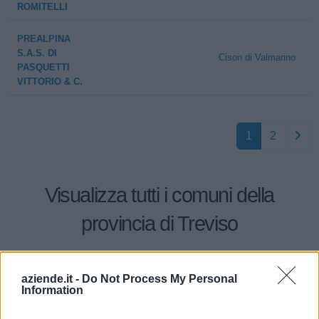
ROMITELLI
PREALPINA
S.A.S. DI
Cison di Valmarino
PASQUETTI
VITTORIO & C.
1
2
Visualizza tutti i comuni della
provincia di Treviso
Altivole (230)
aziende.it -
Do Not Process My Personal
Information
Arcade (80)
Asolo (306)