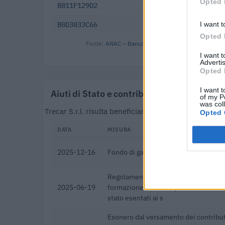
Opted 
B811F129D2
2025-09-01
I want t
B0D3833C66
2024-03-22
Opted 
Fonte:
ANAC – Banca Dati Nazionale Contratti Pubbl
I want 
Advertis
Opted 
I want t
Aiuti di Stato e contributi pubblici
of my P
was col
Trecar S.r.l. risulta beneficiaria di 161 aiuti o con
Opted 
DATA
MISURA
2025-12-16
Fondo di garanzia per le piccole e m
Regolamento per i fondi interprofessi
2025-06-19
formazione continua per la concession
stato esentati ai s
Esonero dal versamento dei contribut