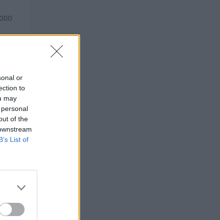
.000
—
sonal or
ection to
ou may
 personal
out of the
 downstream
B’s List of