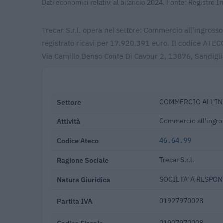
Dati economici relativi al bilancio 2024. Fonte: Registro 
Trecar S.r.l. opera nel settore: Commercio all'ingrosso
registrato ricavi per 17.920.391 euro. Il codice ATEC
Via Camillo Benso Conte Di Cavour 2, 13876, Sandigli
Settore
COMMERCIO ALL'IN
Attività
Commercio all'ingross
Codice Ateco
46.64.99
Ragione Sociale
Trecar S.r.l.
Natura Giuridica
SOCIETA' A RESPON
Partita IVA
01927970028
Codice Fiscale
01927970028