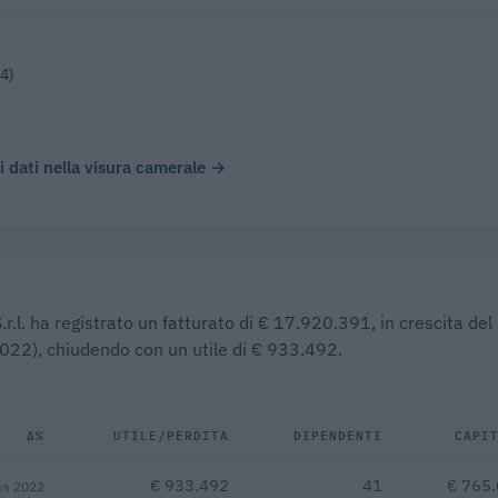
4)
 i dati nella visura camerale →
.r.l. ha registrato un fatturato di € 17.920.391, in crescita del
(2022), chiudendo con un utile di € 933.492.
Δ%
UTILE/PERDITA
DIPENDENTI
CAPI
€ 933.492
41
€ 765
vs 2022