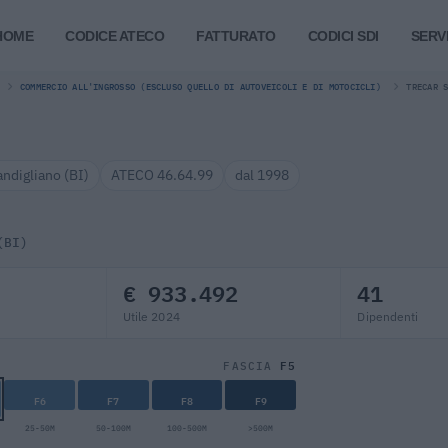
HOME
CODICE ATECO
FATTURATO
CODICI SDI
SERVI
COMMERCIO ALL'INGROSSO (ESCLUSO QUELLO DI AUTOVEICOLI E DI MOTOCICLI)
TRECAR 
andigliano (BI)
ATECO 46.64.99
dal 1998
(BI)
€ 933.492
41
Utile 2024
Dipendenti
F5
FASCIA
F6
F7
F8
F9
25-50M
50-100M
100-500M
>500M