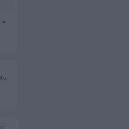
uro
i BI