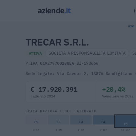
HOME
TRECAR S.R.L.
SOCIETA' A RESPONSABILITA' LIMITATA
S
ATTIVA
P.IVA 01927970028
REA BI-173666
Sede legale: Via Cavour 2, 13876 Sandigliano 
€ 17.920.391
+20,4%
Fatturato 2024
Variazione vs 2022
SCALA NAZIONALE DEL FATTURATO
F1
F2
F3
F4
F5
0-1M
1-2M
2-5M
5-10M
10-25M