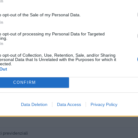
In
25.500 euro
o opt-out of the Sale of my Personal Data.
14.000 euro
In
ici
(Open Data, licenza CC BY-SA 4.0). Ogni CIG e' verificabile sul portale ANAC.
to opt-out of processing my Personal Data for Targeted
ing.
In
o opt-out of Collection, Use, Retention, Sale, and/or Sharing
ersonal Data that Is Unrelated with the Purposes for which it
lected.
tributi pubblici per un totale di almeno 2.120.461 euro (2020–2025).
Out
ENTE CONCEDENTE
IMPORT
CONFIRM
Banca del Mezzogiorno MedioCredito
edie imprese
240.000
Centrale S.p.A.
Data Deletion
Data Access
Privacy Policy
onali per la
i di aiuti di
FONDIMPRESA
4.571 e
i previdenziali