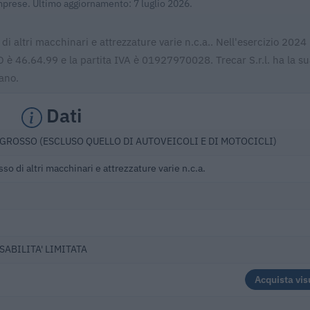
Imprese. Ultimo aggiornamento: 7 luglio 2026.
 di altri macchinari e attrezzature varie n.c.a.. Nell'esercizio 2024
O è 46.64.99 e la partita IVA è 01927970028. Trecar S.r.l. ha la su
ano.
Dati
GROSSO (ESCLUSO QUELLO DI AUTOVEICOLI E DI MOTOCICLI)
o di altri macchinari e attrezzature varie n.c.a.
SABILITA' LIMITATA
Acquista vis