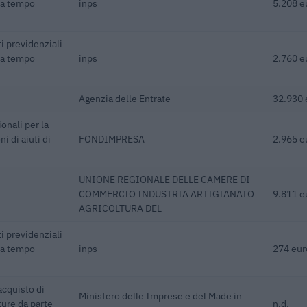
 a tempo
inps
5.208 e
i previdenziali
 a tempo
inps
2.760 e
Agenzia delle Entrate
32.930 
onali per la
i di aiuti di
FONDIMPRESA
2.965 e
UNIONE REGIONALE DELLE CAMERE DI
COMMERCIO INDUSTRIA ARTIGIANATO
9.811 e
AGRICOLTURA DEL
i previdenziali
 a tempo
inps
274 eur
acquisto di
Ministero delle Imprese e del Made in
ture da parte
n.d.