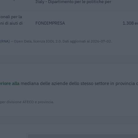
Italy - Dipartimento per le politiche per
onali per la
i di aiuti di
FONDIMPRESA
1.308 e
 (RNA)
– Open Data, licenza IODL 2.0. Dati aggiornati al 2026-07-02.
riore alla
mediana delle aziende dello stesso settore in provincia d
 per divisione ATECO e provincia.