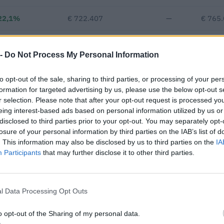
22,1%
€ 722.407
—
€ 765
—
—
—
 -
Do Not Process My Personal Information
€ 437.083
to opt-out of the sale, sharing to third parties, or processing of your per
Fatturato per dipendente
formation for targeted advertising by us, please use the below opt-out s
r selection. Please note that after your opt-out request is processed y
eing interest-based ads based on personal information utilized by us or
disclosed to third parties prior to your opt-out. You may separately opt-
losure of your personal information by third parties on the IAB’s list of
. This information may also be disclosed by us to third parties on the
IA
Participants
that may further disclose it to other third parties.
blici per un importo complessivo di 48.682 euro (dati 2024–2025).
l Data Processing Opt Outs
IMPORTO AGGIUDICATO
9.182 euro
o opt-out of the Sharing of my personal data.