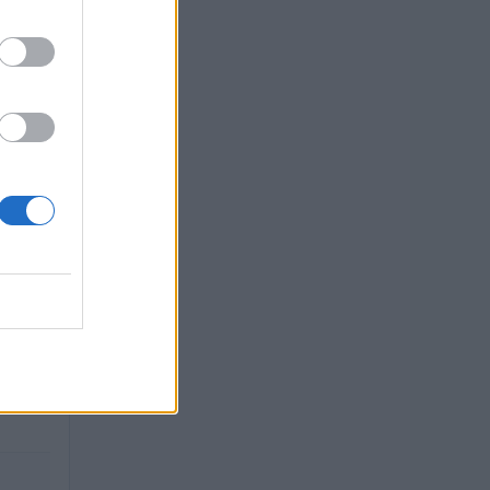
O
 euro
uro