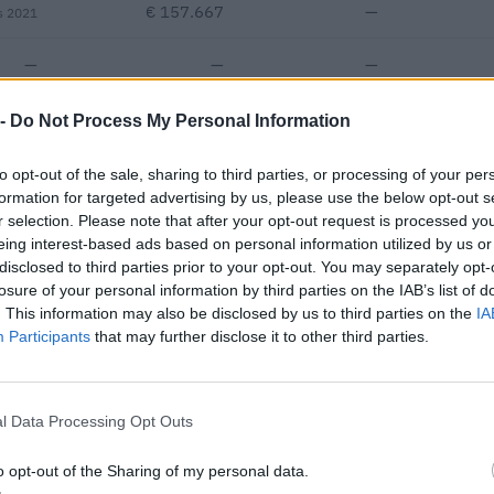
€ 157.667
—
s 2021
—
—
—
 -
Do Not Process My Personal Information
€ 213.157
Fatturato per dipendente
to opt-out of the sale, sharing to third parties, or processing of your per
formation for targeted advertising by us, please use the below opt-out s
r selection. Please note that after your opt-out request is processed y
eing interest-based ads based on personal information utilized by us or
disclosed to third parties prior to your opt-out. You may separately opt-
losure of your personal information by third parties on the IAB’s list of
. This information may also be disclosed by us to third parties on the
IA
Participants
that may further disclose it to other third parties.
uti pubblici per un totale di 1.604.789 euro (2020–2026).
ENTE CONCEDENTE
IMPORT
l Data Processing Opt Outs
Banca del Mezzogiorno
edie imprese
320.000
MedioCredito Centrale S.p.A.
o opt-out of the Sharing of my personal data.