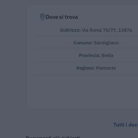
Dove si trova
Indirizzo:
Via Roma 75/77, 13876
Comune:
Sandigliano
Provincia:
Biella
Regione:
Piemonte
Tutti i do