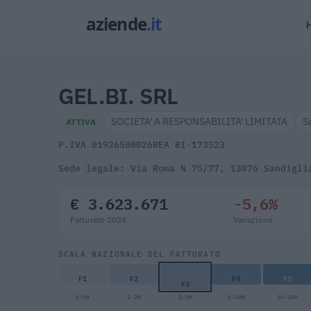
GEL.BI. SRL
SOCIETA' A RESPONSABILITA' LIMITATA
S
ATTIVA
P.IVA 01926580026
REA BI-173523
Sede legale: Via Roma N 75/77, 13876 Sandigli
€ 3.623.671
-5,6%
Fatturato 2024
Variazione
SCALA NAZIONALE DEL FATTURATO
F1
F2
F4
F5
F3
0-1M
1-2M
2-5M
5-10M
10-25M