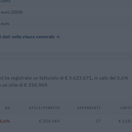
lioni
 euro (2024)
 euro
 i dati nella visura camerale →
Srl ha registrato un fatturato di € 3.623.671, in calo del 5,6%
 un utile di € 354.969.
Δ%
UTILE/PERDITA
DIPENDENTI
CAPI
-5,6%
€ 354.969
17
€ 118