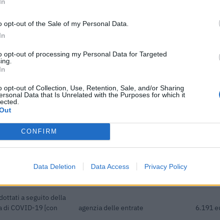
In
Banca del Mezzogiorno
edie imprese
480.000
MedioCredito Centrale S.p.A.
o opt-out of the Sale of my Personal Data.
Banca del Mezzogiorno
In
edie imprese
320.000
MedioCredito Centrale S.p.A.
to opt-out of processing my Personal Data for Targeted
acquisto di nuovi
Ministero delle Imprese e del
ing.
In
 parte delle piccole e
Made in Italy - Dipartimento per
16.778 
le politiche per
o opt-out of Collection, Use, Retention, Sale, and/or Sharing
ersonal Data that Is Unrelated with the Purposes for which it
Banca del Mezzogiorno
lected.
edie imprese
150.000
Out
MedioCredito Centrale S.p.A.
Banca del Mezzogiorno
CONFIRM
edie imprese
240.000
MedioCredito Centrale S.p.A.
he ai sensi della
Data Deletion
Data Access
Privacy Policy
22) 171 final) SA
agenzia delle entrate
33.910 
dottati a seguito della
a di COVID-19 [con
agenzia delle entrate
6.191 e