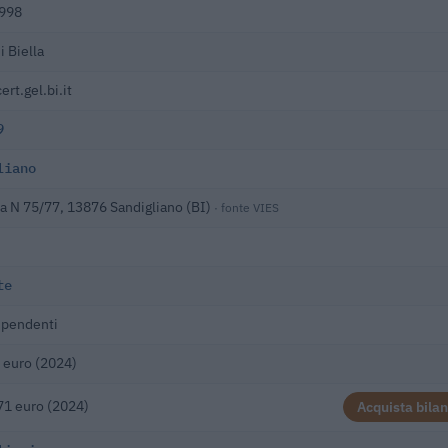
998
 Biella
ert.gel.bi.it
9
liano
a N 75/77, 13876 Sandigliano (BI)
· fonte VIES
te
ipendenti
 euro (2024)
71 euro (2024)
Acquista bilan