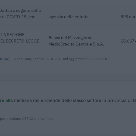
dottati a seguito della
a di COVID-19 [con
agenzia delle entrate
993 eur
LLA SEZIONE
Banca del Mezzogiorno
 DEL DECRETO-LEGGE
28.667 
MedioCredito Centrale S.p.A.
 (RNA)
– Open Data, licenza IODL 2.0. Dati aggiornati al 2026-07-02.
re alla
mediana delle aziende dello stesso settore in provincia di B
 per divisione ATECO e provincia.