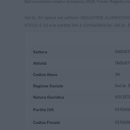
Dati economici relativi al bilancio 2024. Fonte: Registro 
Gel.bi. Srl opera nel settore: INDUSTRIE ALIMENTARI. 
ATECO è 10 e la partita IVA è 01926580026. Gel.bi. S
Settore
INDUST
Attività
INDUST
Codice Ateco
10
Ragione Sociale
Gel.bi. S
Natura Giuridica
SOCIETA
Partita IVA
019265
Codice Fiscale
019265