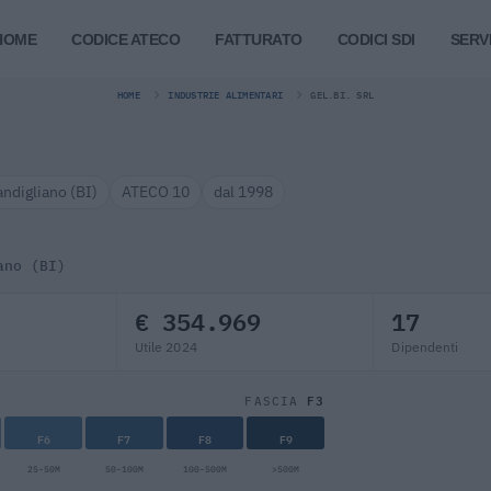
HOME
CODICE ATECO
FATTURATO
CODICI SDI
SERVI
HOME
INDUSTRIE ALIMENTARI
GEL.BI. SRL
andigliano (BI)
ATECO 10
dal 1998
ano (BI)
€ 354.969
17
Utile 2024
Dipendenti
F3
FASCIA
F6
F7
F8
F9
25-50M
50-100M
100-500M
>500M