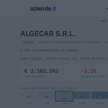
HOME
ALGECAR S.R.L.
SOCIETA' A RESPONSABILITA' LIMITATA
V
ATTIVA
P.IVA 01678400027
REA BI-156096
Sede legale: Strada Trossi 22, 13871 Verrone 
€ 2.102.292
-5,1%
Fatturato 2024
Variazione vs 2021
SCALA NAZIONALE DEL FATTURATO
F1
F2
F4
F5
F3
0-1M
1-2M
2-5M
5-10M
10-25M