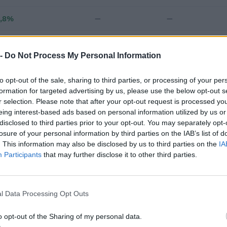
,8%
—
—
—
—
—
 -
Do Not Process My Personal Information
€ 233.588
to opt-out of the sale, sharing to third parties, or processing of your per
Fatturato per dipendente
formation for targeted advertising by us, please use the below opt-out s
r selection. Please note that after your opt-out request is processed y
eing interest-based ads based on personal information utilized by us or
disclosed to third parties prior to your opt-out. You may separately opt-
losure of your personal information by third parties on the IAB’s list of
. This information may also be disclosed by us to third parties on the
IA
Participants
that may further disclose it to other third parties.
ributi pubblici per un totale di 424.669 euro (2020–2026).
l Data Processing Opt Outs
ENTE CONCEDENTE
IMPOR
i previdenziali per
o opt-out of the Sharing of my personal data.
rt. 1 comma 10-15 L.
inps
2.854 