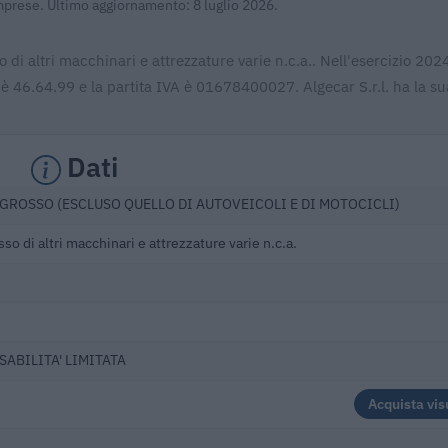
Imprese. Ultimo aggiornamento: 8 luglio 2026.
o di altri macchinari e attrezzature varie n.c.a.. Nell'esercizio 202
 è 46.64.99 e la partita IVA è 01678400027. Algecar S.r.l. ha la su
Dati
GROSSO (ESCLUSO QUELLO DI AUTOVEICOLI E DI MOTOCICLI)
o di altri macchinari e attrezzature varie n.c.a.
SABILITA' LIMITATA
Acquista vis