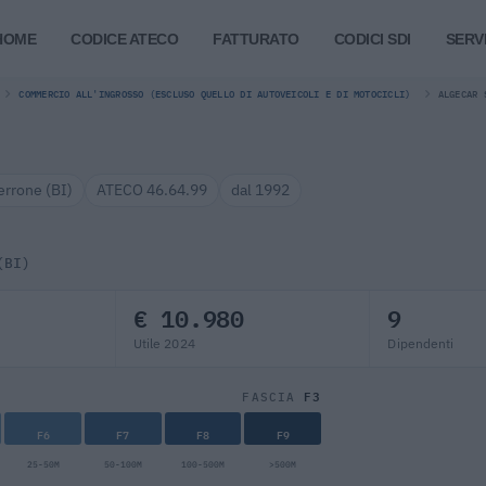
HOME
CODICE ATECO
FATTURATO
CODICI SDI
SERVI
COMMERCIO ALL'INGROSSO (ESCLUSO QUELLO DI AUTOVEICOLI E DI MOTOCICLI)
ALGECAR 
errone (BI)
ATECO 46.64.99
dal 1992
(BI)
€ 10.980
9
Utile 2024
Dipendenti
F3
FASCIA
F6
F7
F8
F9
25-50M
50-100M
100-500M
>500M