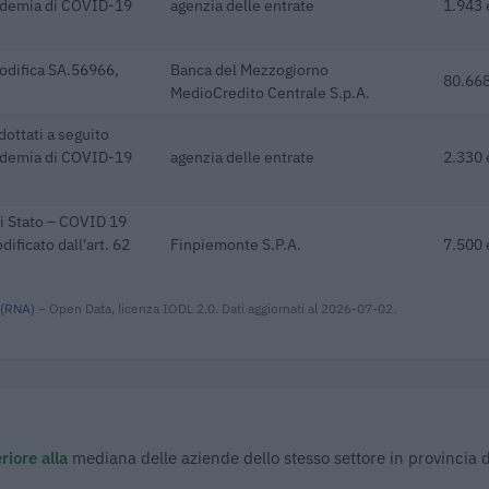
pidemia di COVID-19
agenzia delle entrate
1.943 
odifica SA.56966,
Banca del Mezzogiorno
80.668
MedioCredito Centrale S.p.A.
dottati a seguito
pidemia di COVID-19
agenzia delle entrate
2.330 
di Stato – COVID 19
ificato dall'art. 62
Finpiemonte S.P.A.
7.500 
 (RNA)
– Open Data, licenza IODL 2.0. Dati aggiornati al 2026-07-02.
riore alla
mediana delle aziende dello stesso settore in provincia d