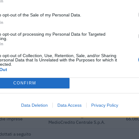
In
o opt-out of the Sale of my Personal Data.
i previdenziali per
In
rt. 1 comma 10-15 L.
inps
4.804 
to opt-out of processing my Personal Data for Targeted
ing.
i previdenziali per
In
empo indeterminato
inps
2.602 
o opt-out of Collection, Use, Retention, Sale, and/or Sharing
ersonal Data that Is Unrelated with the Purposes for which it
lected.
acquisto di nuovi
Ministero delle Imprese e del Made
Out
 parte delle piccole
in Italy - Dipartimento per le
1.601 
politiche per
CONFIRM
he ai sensi della
22) 171 final) SA
agenzia delle entrate
10.484
Data Deletion
Data Access
Privacy Policy
Banca del Mezzogiorno
edie imprese
66.080
MedioCredito Centrale S.p.A.
dottati a seguito