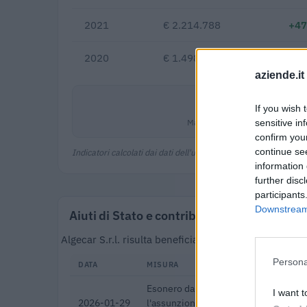
2021
€ 2.214.788
+47
2020
€ 1.498.778
aziende.it
0,5%
If you wish 
Margine netto
sensitive in
confirm you
continue se
Indicatori calcolati dai dati dell'ultimo bilancio disponibile.
information 
further disc
participants
Downstream 
Aiuti di Stato e contributi pubblici
Algecar S.r.l. risulta beneficiaria di 11 aiuti o cont
Persona
DATA
MISURA
Esonero dal versamento dei contribut
I want t
2026-01-29
l'assunzione di giovani lavoratori ( a