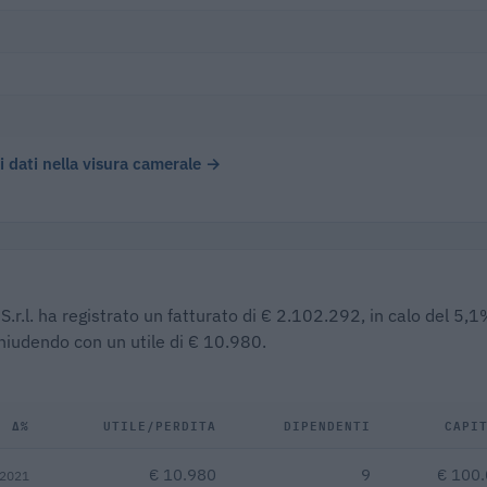
)
 i dati nella visura camerale →
S.r.l. ha registrato un fatturato di € 2.102.292, in calo del 5,
chiudendo con un utile di € 10.980.
Δ%
UTILE/PERDITA
DIPENDENTI
CAPI
€ 10.980
9
€ 100
 2021