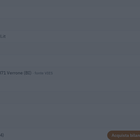
.it
3871 Verrone (BI)
· fonte VIES
4)
Acquista bilan