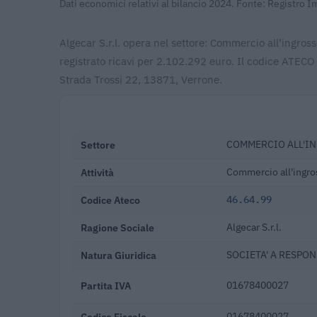
Dati economici relativi al bilancio 2024. Fonte: Registro 
Algecar S.r.l. opera nel settore: Commercio all'ingross
registrato ricavi per 2.102.292 euro. Il codice ATECO
Strada Trossi 22, 13871, Verrone.
Settore
COMMERCIO ALL'IN
Attività
Commercio all'ingross
Codice Ateco
46.64.99
Ragione Sociale
Algecar S.r.l.
Natura Giuridica
SOCIETA' A RESPON
Partita IVA
01678400027
Codice Fiscale
01678400027