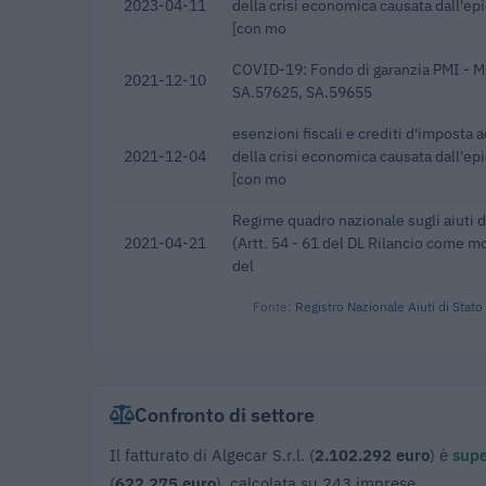
2023-04-11
della crisi economica causata dall'e
[con mo
COVID-19: Fondo di garanzia PMI - M
2021-12-10
SA.57625, SA.59655
esenzioni fiscali e crediti d'imposta a
2021-12-04
della crisi economica causata dall'e
[con mo
Regime quadro nazionale sugli aiuti 
2021-04-21
(Artt. 54 - 61 del DL Rilancio come mod
del
Fonte:
Registro Nazionale Aiuti di Stato
Confronto di settore
Il fatturato di Algecar S.r.l. (
2.102.292 euro
) è
supe
(
622.275 euro
), calcolata su 243 imprese.