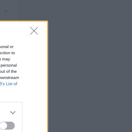
—
—
sonal or
ection to
ou may
 personal
out of the
 downstream
B’s List of
TO
euro