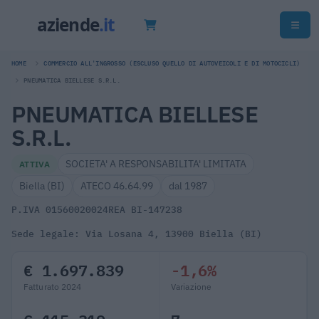
HOME
COMMERCIO ALL'INGROSSO (ESCLUSO QUELLO DI AUTOVEICOLI E DI MOTOCICLI)
PNEUMATICA BIELLESE S.R.L.
PNEUMATICA BIELLESE
S.R.L.
SOCIETA' A RESPONSABILITA' LIMITATA
ATTIVA
Biella (BI)
ATECO 46.64.99
dal 1987
P.IVA 01560020024
REA BI-147238
Sede legale: Via Losana 4, 13900 Biella (BI)
€ 1.697.839
-1,6%
Fatturato 2024
Variazione