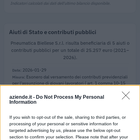
Indicatori calcolati dai dati dell'ultimo bilancio disponibile.
Aiuti di Stato e contributi pubblici
Pneumatica Biellese S.r.l. risulta beneficiaria di 5 aiuti o
contributi pubblici per un totale di 25.257 euro (2021–
2026).
2026-01-29
Esonero dal versamento dei contributi previdenziali
per l'assunzione di giovani lavoratori ( art. 1 comma 10-15
L. 178/
inps
aziende.it -
Do Not Process My Personal
Information
6.185 euro
2025-02-03
If you wish to opt-out of the sale, sharing to third parties, or
Esonero dal versamento dei contributi previdenziali
processing of your personal or sensitive information for
per l'assunzione di giovani lavoratori ( art. 1 comma 10-15
targeted advertising by us, please use the below opt-out
L. 178/
section to confirm your selection. Please note that after your