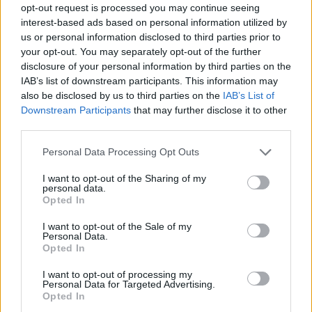
inps
opt-out request is processed you may continue seeing
5.428 euro
interest-based ads based on personal information utilized by
us or personal information disclosed to third parties prior to
2023-05-30
your opt-out. You may separately opt-out of the further
Contributo a fondo perduto [e modifiche ai sensi
disclosure of your personal information by third parties on the
della decisione SA. 62668 e decisione C(2022) 171 final)
IAB’s list of downstream participants. This information may
SA 101076)
also be disclosed by us to third parties on the
IAB’s List of
agenzia delle entrate
Downstream Participants
that may further disclose it to other
7.895 euro
third parties.
2023-03-30
Personal Data Processing Opt Outs
esenzioni fiscali e crediti d'imposta adottati a
I want to opt-out of the Sharing of my
seguito della crisi economica causata dall'epidemia di
personal data.
COVID-19 [con mo
Opted In
agenzia delle entrate
4.201 euro
I want to opt-out of the Sale of my
Personal Data.
Opted In
2021-12-03
esenzioni fiscali e crediti d'imposta adottati a
I want to opt-out of processing my
Personal Data for Targeted Advertising.
seguito della crisi economica causata dall'epidemia di
Opted In
COVID-19 [con mo