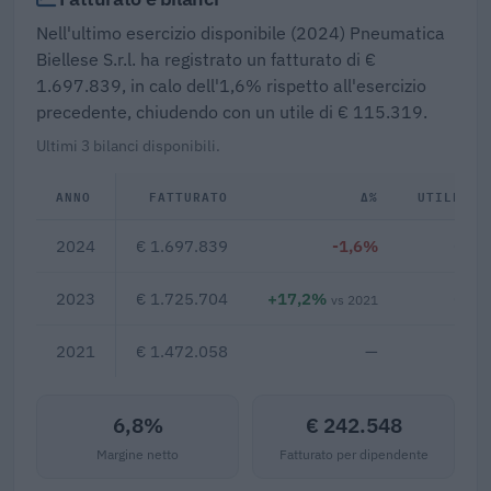
Nell'ultimo esercizio disponibile (2024) Pneumatica
Biellese S.r.l. ha registrato un fatturato di €
1.697.839, in calo dell'1,6% rispetto all'esercizio
precedente, chiudendo con un utile di € 115.319.
Ultimi 3 bilanci disponibili.
ANNO
FATTURATO
Δ%
UTILE/PE
2024
€ 1.697.839
-1,6%
€ 11
2023
€ 1.725.704
+17,2%
€ 12
vs 2021
2021
€ 1.472.058
—
6,8%
€ 242.548
Margine netto
Fatturato per dipendente