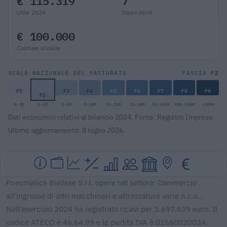
€ 115.319
7
Utile 2024
Dipendenti
€ 100.000
Capitale sociale
F2
SCALA NAZIONALE DEL FATTURATO
FASCIA
F1
F3
F4
F5
F6
F7
F8
F9
F2
0-1M
1-2M
2-5M
5-10M
10-25M
25-50M
50-100M
100-500M
>500M
Dati economici relativi al bilancio 2024. Fonte: Registro Imprese.
Ultimo aggiornamento: 8 luglio 2026.
Pneumatica Biellese S.r.l. opera nel settore: Commercio
all'ingrosso di altri macchinari e attrezzature varie n.c.a..
Nell'esercizio 2024 ha registrato ricavi per 1.697.839 euro. Il
codice ATECO è 46.64.99 e la partita IVA è 01560020024.