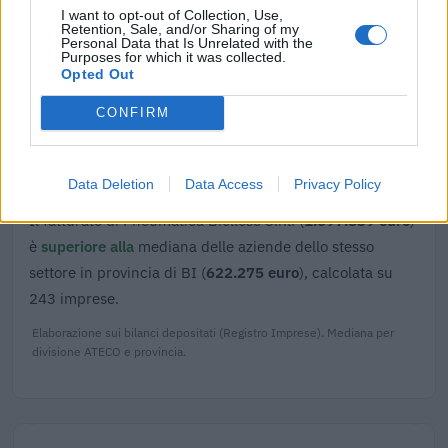
agenzia delle entrate
I want to opt-out of Collection, Use,
1.548 euro
Retention, Sale, and/or Sharing of my
Personal Data that Is Unrelated with the
Purposes for which it was collected.
Fonte:
Registro Nazionale Aiuti di Stato (RNA)
– Open Data, licenza
Opted Out
IODL 2.0. Dati aggiornati al 2026-07-02.
CONFIRM
Confronto di settore
Data Deletion
Data Access
Privacy Policy
Il fatturato di Pneumatica Biellese S.r.l. (
1.697.839 euro
)
è
superiore alla
mediana delle aziende dello stesso
settore in provincia di BI (
622.275 euro
), calcolata su
243 imprese.
Elaborazione sui bilanci depositati (Registro Imprese). Mediana per
divisione ATECO e provincia.