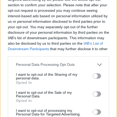
section to confirm your selection. Please note that after your
Calimera (81)
opt-out request is processed you may continue seeing
interest-based ads based on personal information utilized by
Campi Salentina (100)
us or personal information disclosed to third parties prior to
Cannole (23)
your opt-out. You may separately opt-out of the further
disclosure of your personal information by third parties on the
Caprarica di Lecce (35)
IAB’s list of downstream participants. This information may
also be disclosed by us to third parties on the
IAB’s List of
Carmiano (161)
Downstream Participants
that may further disclose it to other
Carpignano Salentino (44)
third parties.
Casarano (414)
Personal Data Processing Opt Outs
Castri di Lecce (29)
I want to opt-out of the Sharing of my
personal data.
Castrignano de' Greci (36)
Opted In
Castrignano del Capo (46)
I want to opt-out of the Sale of my
Personal Data.
Cavallino (179)
Opted In
Collepasso (59)
I want to opt-out of processing my
Personal Data for Targeted Advertising.
Copertino (229)