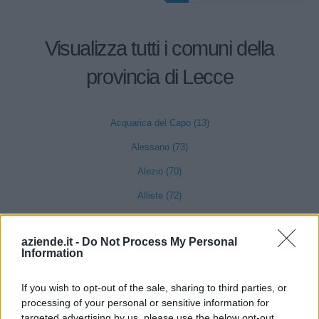
Visualizza tutti i comuni della
provincia di Lecce
Acquarica del Capo (13)
Alessano (73)
Alezio (70)
Alliste (72)
Andrano (23)
aziende.it -
Do Not Process My Personal
Aradeo (133)
Information
Arnesano (37)
If you wish to opt-out of the sale, sharing to third parties, or
Bagnolo del Salento (9)
processing of your personal or sensitive information for
Botrugno (19)
targeted advertising by us, please use the below opt-out