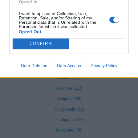
Opted In
Corigliano d'Otranto (73)
I want to opt-out of Collection, Use,
Retention, Sale, and/or Sharing of my
Corsano (44)
Personal Data that Is Unrelated with the
Purposes for which it was collected.
Cursi (37)
Opted Out
CONFIRM
Cutrofiano (113)
Diso (22)
Data Deletion
Data Access
Privacy Policy
Gagliano del Capo (34)
Galatina (355)
Galatone (213)
Gallipoli (338)
Giuggianello (12)
Giurdignano (26)
Guagnano (48)