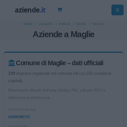
HOME
LOCALITÀ
PUGLIA
LECCE
MAGLIE
Aziende a Maglie
Comune di Maglie – dati ufficiali
239
imprese registrate nel comune (di cui 139 società di
capitali).
Riferimenti ufficiali dell'ente (Indice PA), utili per PEC e
fatturazione elettronica.
CODICE FISCALE
83000390753
CODICE IPA