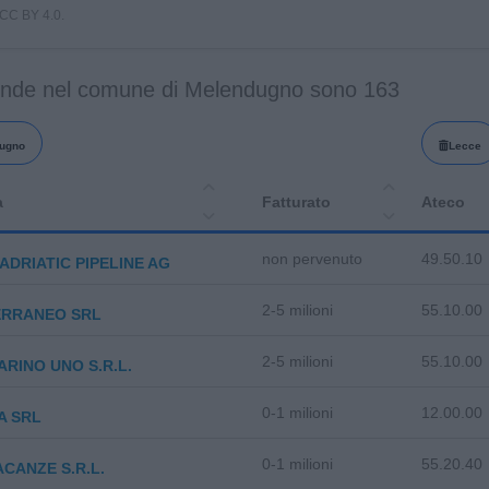
i CC BY 4.0.
ende nel comune di Melendugno sono 163
ugno
Lecce
a
Fatturato
Ateco
non pervenuto
49.50.10
ADRIATIC PIPELINE AG
2-5 milioni
55.10.00
ERRANEO SRL
2-5 milioni
55.10.00
RINO UNO S.R.L.
0-1 milioni
12.00.00
A SRL
0-1 milioni
55.20.40
ACANZE S.R.L.