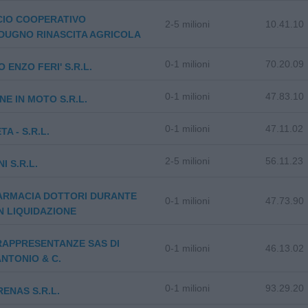
CIO COOPERATIVO
2-5 milioni
10.41.10
DUGNO RINASCITA AGRICOLA
0-1 milioni
70.20.09
 ENZO FERI' S.R.L.
0-1 milioni
47.83.10
NE IN MOTO S.R.L.
0-1 milioni
47.11.02
TA - S.R.L.
2-5 milioni
56.11.23
I S.R.L.
ARMACIA DOTTORI DURANTE
0-1 milioni
47.73.90
IN LIQUIDAZIONE
RAPPRESENTANZE SAS DI
0-1 milioni
46.13.02
ANTONIO & C.
0-1 milioni
93.29.20
ENAS S.R.L.