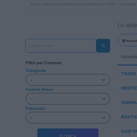
Fonte: Indice delle Pubbliche Amministrazioni (IPA) – dati apert
Le azi
Melend
Aziend
Filtri per Comune
Categoria
TRANS 
MEDIT
Codice Ateco
GIAMMA
Fatturato
MAKYV
OASI V
Cerca