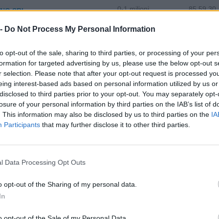
0-1 milioni
85.59.30
ING SRL
 -
Do Not Process My Personal Information
OLO SOCIETA' A
0-1 milioni
47.23.00
SABILITA' LIMITATA
to opt-out of the sale, sharing to third parties, or processing of your per
FICATA
formation for targeted advertising by us, please use the below opt-out s
r selection. Please note that after your opt-out request is processed y
O FISH - SOCIETA' A
1-2 milioni
47.23.00
eing interest-based ads based on personal information utilized by us or
SABILITA' LIMITATA
disclosed to third parties prior to your opt-out. You may separately opt-
losure of your personal information by third parties on the IAB’s list of
0-1 milioni
47.26.00
I STYLE S.R.L.
. This information may also be disclosed by us to third parties on the
IA
Participants
that may further disclose it to other third parties.
O SOCIETA' A
0-1 milioni
95.22.02
SABILITA' LIMITATA
ICATA - I
l Data Processing Opt Outs
2-5 milioni
81.21.00
RL
o opt-out of the Sharing of my personal data.
In
0-1 milioni
55.10.00
ASA S.R.L.
o opt-out of the Sale of my Personal Data.