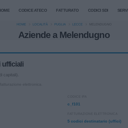
HOME
CODICE ATECO
FATTURATO
CODICI SDI
SERVI
HOME
LOCALITÀ
PUGLIA
LECCE
MELENDUGNO
Aziende a Melendugno
fficiali
 capitali).
 fatturazione elettronica.
CODICE IPA
c_f101
FATTURAZIONE ELETTRONICA
5 codici destinatario (uffici)