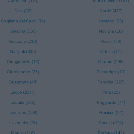
Cutrofiano (113)
Muro Leccese (51)
Diso (22)
Nardò (477)
Gagliano del Capo (34)
Neviano (23)
Galatina (355)
Nociglia (18)
Galatone (213)
Novoli (78)
Gallipoli (338)
Ortelle (17)
Giuggianello (12)
Otranto (206)
Giurdignano (26)
Palmariggi (10)
Guagnano (48)
Parabita (125)
Lecce (2377)
Patù (15)
Lequile (105)
Poggiardo (74)
Leverano (188)
Presicce (32)
Lizzanello (75)
Racale (274)
Maglie (318)
Ruffano (142)