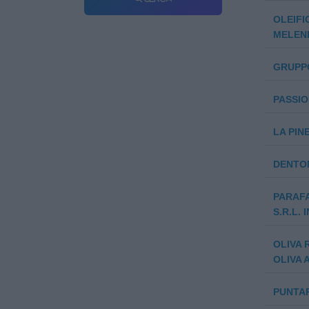
OLEIFI
MELEN
GRUPPO
PASSIO
LA PINE
DENTON
PARAF
S.R.L. 
OLIVA 
OLIVA 
PUNTAR