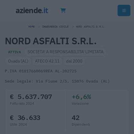
HOME
INGEGNERIA CIVILE
NORD ASFALTI S.R.L.
NORD ASFALTI S.R.L.
SOCIETA' A RESPONSABILITA' LIMITATA
ATTIVA
Ovada (AL)
ATECO 42.11
dal 2000
P.IVA 01817660069
REA AL-202725
Sede legale: Via Fiume 2/5, 15076 Ovada (AL)
€ 5.637.707
+6,6%
Fatturato 2024
Variazione
€ 36.633
42
Utile 2024
Dipendenti