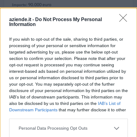
90.000 euro
A02D4E2208
aziende.it -
Do Not Process My Personal
Fonte:
ANAC – Banca Dati Nazionale Contratti Pubblici
(Open Data,
Information
licenza CC BY-SA 4.0). Ogni CIG e' verificabile sul portale ANAC.
If you wish to opt-out of the sale, sharing to third parties, or
processing of your personal or sensitive information for
targeted advertising by us, please use the below opt-out
Aiuti di Stato e contributi pubblici
section to confirm your selection. Please note that after your
opt-out request is processed you may continue seeing
Nord Asfalti S.r.l. risulta beneficiaria di 30 aiuti o contributi
interest-based ads based on personal information utilized by
pubblici per un totale di 3.609.816 euro (2020–2026).
us or personal information disclosed to third parties prior to
your opt-out. You may separately opt-out of the further
2026-02-13
disclosure of your personal information by third parties on the
Fondo di garanzia per le piccole e medie imprese
IAB’s list of downstream participants. This information may
Banca del Mezzogiorno MedioCredito Centrale S.p.A.
also be disclosed by us to third parties on the
IAB’s List of
460.000 euro
Downstream Participants
that may further disclose it to other
third parties.
2025-12-23
Personal Data Processing Opt Outs
Fondo di garanzia per le piccole e medie imprese
Banca del Mezzogiorno MedioCredito Centrale S.p.A.