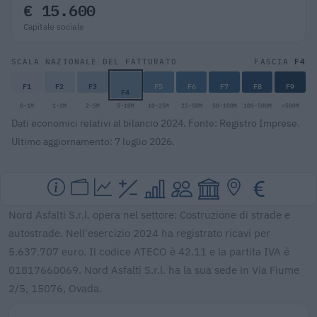
€ 15.600
Capitale sociale
F4
SCALA NAZIONALE DEL FATTURATO
FASCIA
F1
F2
F3
F5
F6
F7
F8
F9
F4
0-1M
1-2M
2-5M
5-10M
10-25M
25-50M
50-100M
100-500M
>500M
Dati economici relativi al bilancio 2024. Fonte: Registro Imprese.
Ultimo aggiornamento: 7 luglio 2026.
Nord Asfalti S.r.l. opera nel settore: Costruzione di strade e
autostrade. Nell'esercizio 2024 ha registrato ricavi per
5.637.707 euro. Il codice ATECO è 42.11 e la partita IVA è
01817660069. Nord Asfalti S.r.l. ha la sua sede in Via Fiume
2/5, 15076, Ovada.