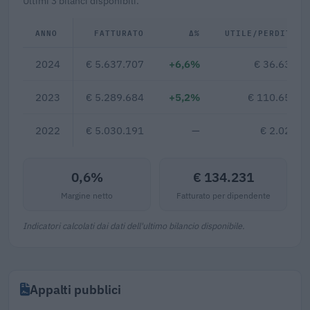
Ultimi 3 bilanci disponibili.
ANNO
FATTURATO
Δ%
UTILE/PERDITA
2024
€ 5.637.707
+6,6%
€ 36.633
2023
€ 5.289.684
+5,2%
€ 110.657
2022
€ 5.030.191
—
€ 2.028
0,6%
€ 134.231
Margine netto
Fatturato per dipendente
Indicatori calcolati dai dati dell'ultimo bilancio disponibile.
Appalti pubblici