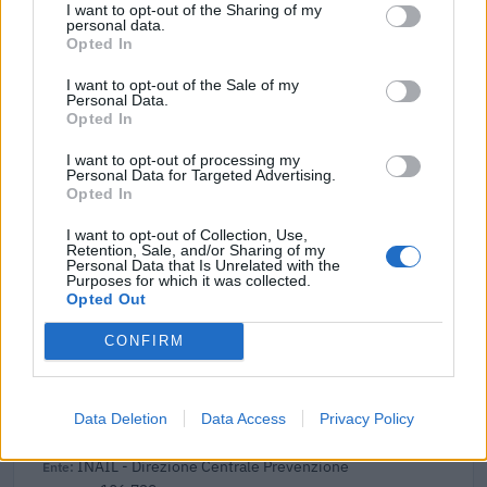
I want to opt-out of the Sharing of my
320.000 euro
personal data.
Opted In
2025-09-30
I want to opt-out of the Sale of my
Fondo di garanzia per le piccole e medie imprese
Personal Data.
Banca del Mezzogiorno MedioCredito Centrale S.p.A.
Opted In
176.000 euro
I want to opt-out of processing my
Personal Data for Targeted Advertising.
2025-06-03
Opted In
Fondo di garanzia per le piccole e medie imprese
Banca del Mezzogiorno MedioCredito Centrale S.p.A.
I want to opt-out of Collection, Use,
Retention, Sale, and/or Sharing of my
120.000 euro
Personal Data that Is Unrelated with the
Purposes for which it was collected.
Opted Out
2025-05-20
Fondo di garanzia per le piccole e medie imprese
CONFIRM
Banca del Mezzogiorno MedioCredito Centrale S.p.A.
57.474 euro
2025-02-20
Data Deletion
Data Access
Privacy Policy
Avviso Pubblico ISI 2023
INAIL - Direzione Centrale Prevenzione