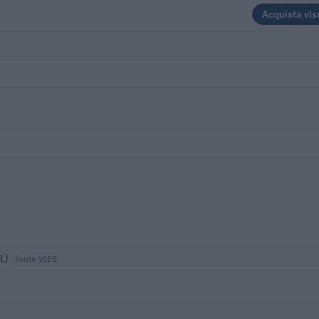
Acquista vis
AL)
· fonte VIES