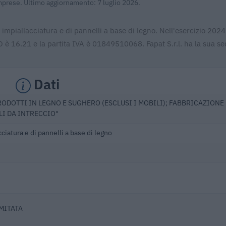
Imprese. Ultimo aggiornamento: 7 luglio 2026.
a impiallacciatura e di pannelli a base di legno. Nell'esercizio 202
 è 16.21 e la partita IVA è 01849510068. Fapat S.r.l. ha la sua se
Dati
RODOTTI IN LEGNO E SUGHERO (ESCLUSI I MOBILI); FABBRICAZIONE 
LI DA INTRECCIO"
cciatura e di pannelli a base di legno
IMITATA