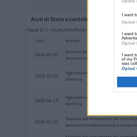
Opted 
I want t
Aiuti di Stato e contributi pubblici
Opted 
Fapat S.r.l. risulta beneficiaria di 11 aiuti o contri
I want 
Advertis
DATA
MISURA
Opted 
Esonero dal versamento dei contribut
2026-02-03
I want t
assunzioni/trasformazioni a tempo i
of my P
was col
Opted 
Agevolazioni a favore delle imprese 
2025-10-31
elettrica
Agevolazioni a favore delle imprese 
2025-06-19
elettrica
Esonero dal versamento dei contribut
2025-03-21
assunzioni/trasformazioni a tempo i
Esonero dal versamento dei contribut