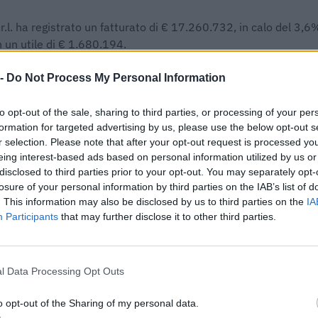
r.l. ha registrato un fatturato di € 17.260.732, in calo del 3,6
 un utile di € 1.680.194.
 -
Do Not Process My Personal Information
Δ%
UTILE/PERDITA
DIPENDENTI
CAPI
to opt-out of the sale, sharing to third parties, or processing of your per
formation for targeted advertising by us, please use the below opt-out s
6%
€ 1.680.194
35
€ 15
r selection. Please note that after your opt-out request is processed y
eing interest-based ads based on personal information utilized by us or
0%
€ 1.874.012
—
disclosed to third parties prior to your opt-out. You may separately opt-
losure of your personal information by third parties on the IAB’s list of
—
€ 1.309.979
—
€ 15
. This information may also be disclosed by us to third parties on the
IA
Participants
that may further disclose it to other third parties.
€ 493.164
Fatturato per dipendente
l Data Processing Opt Outs
o opt-out of the Sharing of my personal data.