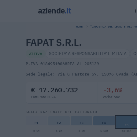
HOME
"INDUSTRIA DEL LEGNO E DEI PR
FAPAT S.R.L.
SOCIETA' A RESPONSABILITA' LIMITATA
O
ATTIVA
P.IVA 01849510068
REA AL-205139
Sede legale: Via G Pastore 57, 15076 Ovada (A
€ 17.260.732
-3,6%
Fatturato 2024
Variazione
SCALA NAZIONALE DEL FATTURATO
F1
F2
F3
F4
F5
0-1M
1-2M
2-5M
5-10M
10-25M