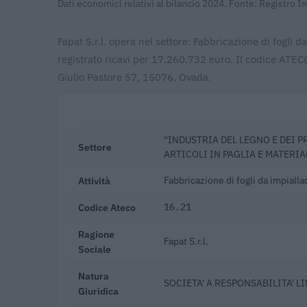
Dati economici relativi al bilancio 2024. Fonte: Registro 
Fapat S.r.l. opera nel settore: Fabbricazione di fogli d
registrato ricavi per 17.260.732 euro. Il codice ATECO
Giulio Pastore 57, 15076, Ovada.
"INDUSTRIA DEL LEGNO E DEI P
Settore
ARTICOLI IN PAGLIA E MATERIA
Attività
Fabbricazione di fogli da impialla
Codice Ateco
16.21
Ragione
Fapat S.r.l.
Sociale
Natura
SOCIETA' A RESPONSABILITA' L
Giuridica