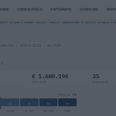
HOME
CODICE ATECO
FATTURATO
CODICI SDI
SERVI
ODOTTI IN LEGNO E SUGHERO (ESCLUSI I MOBILI); FABBRICAZIONE DI ARTICOLI IN PAGLIA E M
vada (AL)
ATECO 16.21
dal 2000
L)
€ 1.680.194
35
Utile 2024
Dipendenti
F5
FASCIA
F6
F7
F8
F9
25-50M
50-100M
100-500M
>500M