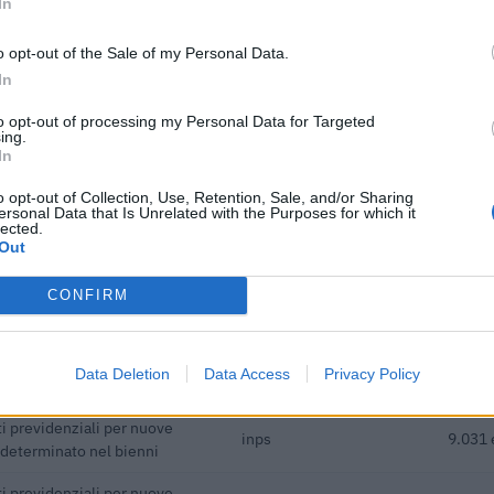
In
o opt-out of the Sale of my Personal Data.
In
buti pubblici per un totale di almeno 164.257 euro (2022–2026).
to opt-out of processing my Personal Data for Targeted
ing.
ENTE CONCEDENTE
IMPOR
In
i previdenziali per nuove
inps
8.040 
o opt-out of Collection, Use, Retention, Sale, and/or Sharing
ndeterminato nel bienni
ersonal Data that Is Unrelated with the Purposes for which it
lected.
Out
Cassa per i servizi
a forte consumo di energia
energetici e ambientali
46.688
CONFIRM
CSEA
Cassa per i servizi
a forte consumo di energia
energetici e ambientali
28.178
Data Deletion
Data Access
Privacy Policy
CSEA
i previdenziali per nuove
inps
9.031 
ndeterminato nel bienni
i previdenziali per nuove