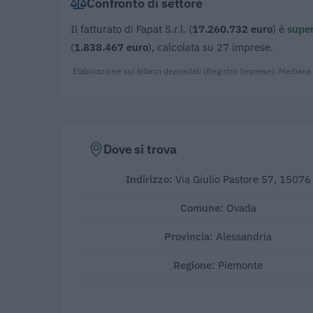
Confronto di settore
Il fatturato di Fapat S.r.l. (
17.260.732 euro
) è
super
(
1.838.467 euro
), calcolata su 27 imprese.
Elaborazione sui bilanci depositati (Registro Imprese). Mediana
Dove si trova
Indirizzo:
Via Giulio Pastore 57, 15076
Comune:
Ovada
Provincia:
Alessandria
Regione:
Piemonte