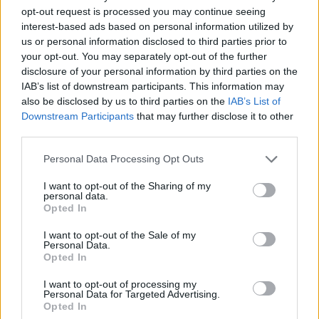
Regolamento per i fondi interprofessionali per la
opt-out request is processed you may continue seeing
formazione continua per la concessioni di aiuti di stato
interest-based ads based on personal information utilized by
esentati ai s
us or personal information disclosed to third parties prior to
Fondirigenti
your opt-out. You may separately opt-out of the further
20.840 euro
disclosure of your personal information by third parties on the
IAB’s list of downstream participants. This information may
2025-05-06
also be disclosed by us to third parties on the
IAB’s List of
Regolamento per i fondi interprofessionali per la
Downstream Participants
that may further disclose it to other
formazione continua per la concessioni di aiuti di stato
third parties.
esentati ai s
Fapi - Fondo Formazione PMI
Personal Data Processing Opt Outs
3.120 euro
I want to opt-out of the Sharing of my
personal data.
2025-01-30
Opted In
Esonero dal versamento dei contributi previdenziali
per l'assunzione di giovani lavoratori ( art. 1 comma 10-15
I want to opt-out of the Sale of my
L. 178/
Personal Data.
Opted In
inps
5.126 euro
I want to opt-out of processing my
Personal Data for Targeted Advertising.
2025-01-25
Opted In