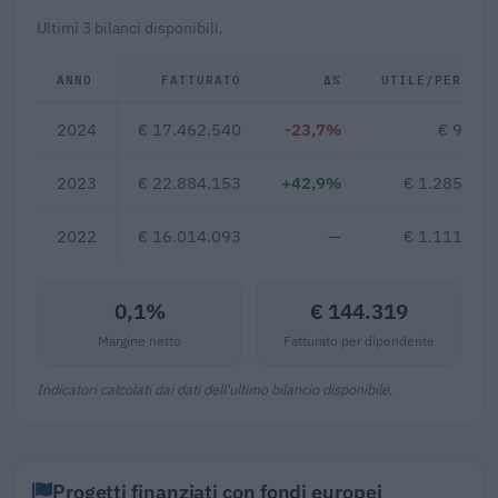
Ultimi 3 bilanci disponibili.
ANNO
FATTURATO
Δ%
UTILE/PERDITA
2024
€ 17.462.540
-23,7%
€ 9.907
2023
€ 22.884.153
+42,9%
€ 1.285.786
2022
€ 16.014.093
—
€ 1.111.309
0,1%
€ 144.319
Margine netto
Fatturato per dipendente
Indicatori calcolati dai dati dell'ultimo bilancio disponibile.
Progetti finanziati con fondi europei