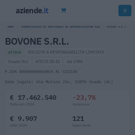
HOME
FABBRICAZIONE DI MACCHINARI ED APPARECCHIATURE NCA
BOVONE S.R.L.
BOVONE S.R.L.
SOCIETA' A RESPONSABILITA' LIMITATA
ATTIVA
Ovada (AL)
ATECO 28.42
dal 1980
P.IVA 00888080066
REA AL-132238
Sede legale: Via Molare 23c, 15076 Ovada (AL)
€ 17.462.540
-23,7%
Fatturato 2024
Variazione
€ 9.907
121
Utile 2024
Dipendenti