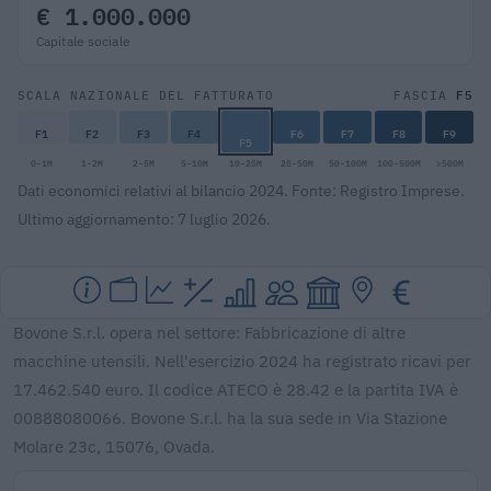
€ 1.000.000
Capitale sociale
F5
SCALA NAZIONALE DEL FATTURATO
FASCIA
F1
F2
F3
F4
F6
F7
F8
F9
F5
0-1M
1-2M
2-5M
5-10M
10-25M
25-50M
50-100M
100-500M
>500M
Dati economici relativi al bilancio 2024. Fonte: Registro Imprese.
Ultimo aggiornamento: 7 luglio 2026.
Bovone S.r.l. opera nel settore: Fabbricazione di altre
macchine utensili. Nell'esercizio 2024 ha registrato ricavi per
17.462.540 euro. Il codice ATECO è 28.42 e la partita IVA è
00888080066. Bovone S.r.l. ha la sua sede in Via Stazione
Molare 23c, 15076, Ovada.