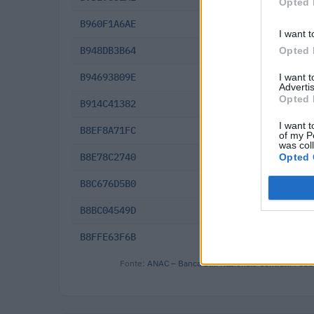
Opted 
B960F1A6AE
2025-12-02
I want t
B948DB3B64
2025-11-27
Opted 
B94693809E
2025-11-25
I want 
Advertis
Opted 
B914C41382
2025-11-11
I want t
B8EF8A71FC
2025-11-03
of my P
was col
B8E78C2740
2025-10-30
Opted 
B8C676D5B0
2025-10-23
B8BC04549D
2025-10-20
B8FFE63F6B
2025-10-16
Fonte:
ANAC – Banca Dati Nazionale Contratti Pubbl