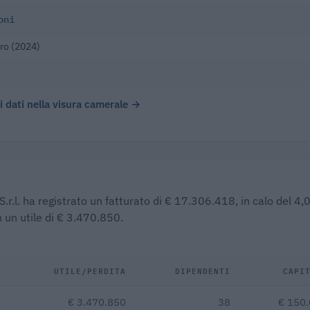
oni
ro (2024)
o
 i dati nella visura camerale →
S.r.l. ha registrato un fatturato di € 17.306.418, in calo del 4
 un utile di € 3.470.850.
UTILE/PERDITA
DIPENDENTI
CAPI
€ 3.470.850
38
€ 150