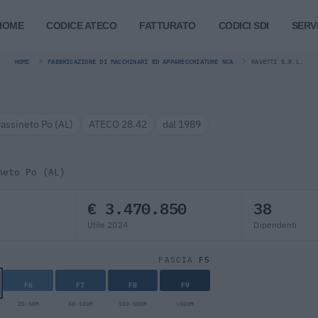
HOME
CODICE ATECO
FATTURATO
CODICI SDI
SERVI
HOME
FABBRICAZIONE DI MACCHINARI ED APPARECCHIATURE NCA
RAVETTI S.R.L.
rassineto Po (AL)
ATECO 28.42
dal 1989
neto Po (AL)
€ 3.470.850
38
Utile 2024
Dipendenti
F5
FASCIA
F6
F7
F8
F9
25-50M
50-100M
100-500M
>500M