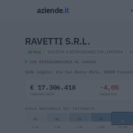
RAVETTI S.R.L.
SOCIETA' A RESPONSABILITA' LIMITATA
F
ATTIVA
P.IVA 01418260061
REA AL-160369
Sede legale: Via San Rocco 81/a, 15040 Frassi
€ 17.306.418
-4,0%
Fatturato 2024
Variazione
SCALA NAZIONALE DEL FATTURATO
F1
F2
F3
F4
F5
0-1M
1-2M
2-5M
5-10M
10-25M