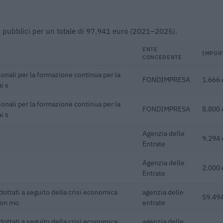
buti pubblici per un totale di 97.941 euro (2021–2025).
ENTE
IMPOR
CONCEDENTE
onali per la formazione continua per la
FONDIMPRESA
1.666 
i s
onali per la formazione continua per la
FONDIMPRESA
8.800 
i s
Agenzia delle
9.294 
Entrate
Agenzia delle
2.000 
Entrate
adottati a seguito della crisi economica
agenzia delle
59.494
con mo
entrate
adottati a seguito della crisi economica
agenzia delle