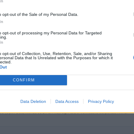
In
82.000 euro
o opt-out of the Sale of my Personal Data.
20.000 euro
In
9.744 euro
to opt-out of processing my Personal Data for Targeted
ing.
In
80.000 euro
o opt-out of Collection, Use, Retention, Sale, and/or Sharing
19.473 euro
ersonal Data that Is Unrelated with the Purposes for which it
lected.
8.302 euro
Out
198.844 euro
CONFIRM
37.399 euro
6.256 euro
Data Deletion
Data Access
Privacy Policy
ici
(Open Data, licenza CC BY-SA 4.0). Ogni CIG e' verificabile sul portale ANAC.