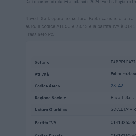
Dati economici relativi al bilancio 2024. Fonte: Registro 
Ravetti S.r.l. opera nel settore: Fabbricazione di altr
euro. Il codice ATECO è 28.42 e la partita IVA è 0141
Frassineto Po.
Settore
FABBRICAZI
Attività
Fabbricazione
Codice Ateco
28.42
Ragione Sociale
Ravetti S.r.l.
Natura Giuridica
SOCIETA' A 
Partita IVA
0141826006
Codice Fiscale
0141826006