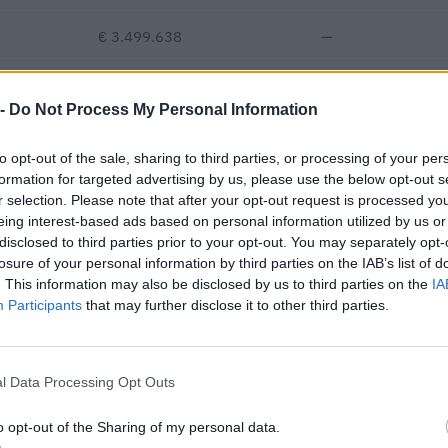
€ 3.499.638
—
€ 4.293.465
—
€ 150
 -
Do Not Process My Personal Information
€ 455.432
to opt-out of the sale, sharing to third parties, or processing of your per
Fatturato per dipendente
formation for targeted advertising by us, please use the below opt-out s
r selection. Please note that after your opt-out request is processed y
eing interest-based ads based on personal information utilized by us or
disclosed to third parties prior to your opt-out. You may separately opt-
losure of your personal information by third parties on the IAB’s list of
. This information may also be disclosed by us to third parties on the
IA
Participants
that may further disclose it to other third parties.
 pubblici per un importo complessivo di almeno 19.316.338 euro (da
2025).
l Data Processing Opt Outs
IMPORTO AGGIUDICATO
o opt-out of the Sharing of my personal data.
12.500 euro