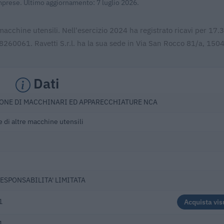
Imprese. Ultimo aggiornamento: 7 luglio 2026.
e macchine utensili. Nell'esercizio 2024 ha registrato ricavi per 17
8260061. Ravetti S.r.l. ha la sua sede in Via San Rocco 81/a, 150
Dati
ONE DI MACCHINARI ED APPARECCHIATURE NCA
 di altre macchine utensili
RESPONSABILITA' LIMITATA
1
Acquista vis
1