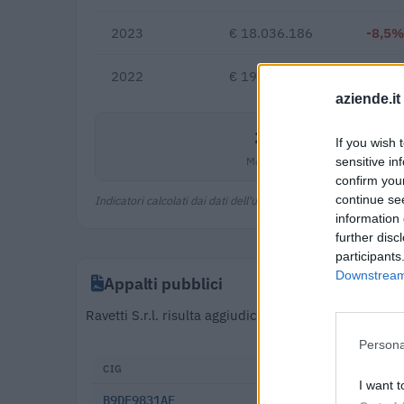
2023
€ 18.036.186
-8,5%
2022
€ 19.710.404
—
aziende.it
20,1%
If you wish 
Margine netto
sensitive in
confirm you
continue se
Indicatori calcolati dai dati dell'ultimo bilancio disponibile.
information 
further disc
participants
Downstream 
Appalti pubblici
Ravetti S.r.l. risulta aggiudicataria di 143 appalti
Persona
CIG
DATA
I want t
B9DE9831AE
2025-12-30