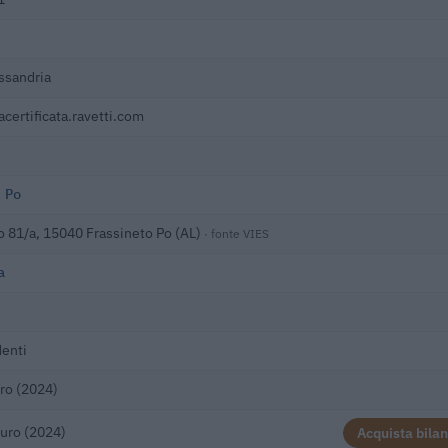
ssandria
certificata.ravetti.com
 Po
o 81/a, 15040 Frassineto Po (AL)
· fonte VIES
a
enti
ro (2024)
uro (2024)
Acquista bilan