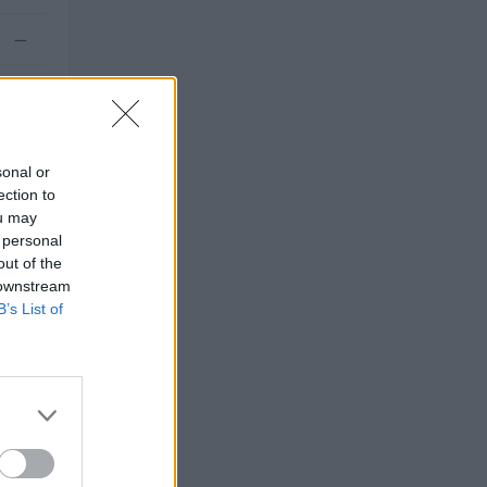
—
.000
sonal or
ection to
ou may
 personal
out of the
 downstream
B’s List of
ti 2008–