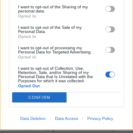
1.236 euro
I want to opt-out of the Sharing of my
personal data.
2021-12-27
Opted In
GARANZIA DEL FONDO A VALERE SULLA SEZIONE
I want to opt-out of the Sale of my
SPECIALE DI CUI ALL’ARTICOLO 56 DEL DECRETO-LEGGE
Personal Data.
DEL 17 MARZO 2020 N. 18
Opted In
Banca del Mezzogiorno MedioCredito Centrale S.p.A.
23.561 euro
I want to opt-out of processing my
Personal Data for Targeted Advertising.
Opted In
2021-12-27
GARANZIA DEL FONDO A VALERE SULLA SEZIONE
I want to opt-out of Collection, Use,
SPECIALE DI CUI ALL’ARTICOLO 56 DEL DECRETO-LEGGE
Retention, Sale, and/or Sharing of my
Personal Data that Is Unrelated with the
DEL 17 MARZO 2020 N. 18
Purposes for which it was collected.
Banca del Mezzogiorno MedioCredito Centrale S.p.A.
Opted Out
30.000 euro
CONFIRM
2021-12-27
GARANZIA DEL FONDO A VALERE SULLA SEZIONE
SPECIALE DI CUI ALL’ARTICOLO 56 DEL DECRETO-LEGGE
Data Deletion
Data Access
Privacy Policy
DEL 17 MARZO 2020 N. 18
Banca del Mezzogiorno MedioCredito Centrale S.p.A.