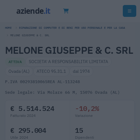
HOME
RIPARAZIONE DI COMPUTER E DI BENI PER USO PERSONALE E PER LA CASA
MELONE GIUSEPPE & C. SRL
MELONE GIUSEPPE & C. SRL
SOCIETA' A RESPONSABILITA' LIMITATA
ATTIVA
Ovada (AL)
ATECO 95.31.1
dal 1974
P.IVA 00293810065
REA AL-113248
Sede legale: Via Molare 66 M, 15076 Ovada (AL)
€ 5.514.524
-10,2%
Fatturato 2024
Variazione
€ 295.004
15
Utile 2024
Dipendenti