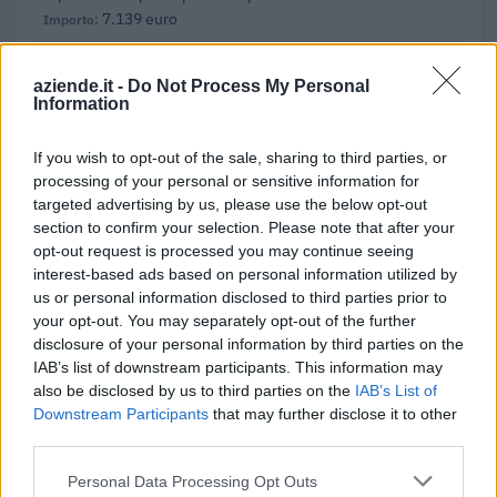
7.139 euro
2025-01-31
aziende.it -
Do Not Process My Personal
Esonero dal versamento dei contributi previdenziali
Information
per l'assunzione di giovani lavoratori ( art. 1 comma 10-15
L. 178/
inps
If you wish to opt-out of the sale, sharing to third parties, or
58 euro
processing of your personal or sensitive information for
targeted advertising by us, please use the below opt-out
2023-04-07
section to confirm your selection. Please note that after your
opt-out request is processed you may continue seeing
esenzioni fiscali e crediti d'imposta adottati a
seguito della crisi economica causata dall'epidemia di
interest-based ads based on personal information utilized by
COVID-19 [con mo
us or personal information disclosed to third parties prior to
agenzia delle entrate
your opt-out. You may separately opt-out of the further
disclosure of your personal information by third parties on the
4.000 euro
IAB’s list of downstream participants. This information may
also be disclosed by us to third parties on the
IAB’s List of
2022-02-21
Downstream Participants
that may further disclose it to other
Esonero dal versamento dei contributi previdenziali
third parties.
per aziende che non richiedono trattamenti di cassa
integrazione
Personal Data Processing Opt Outs
inps