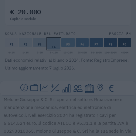
€ 20.000
Capitale sociale
F4
SCALA NAZIONALE DEL FATTURATO
FASCIA
F1
F2
F3
F5
F6
F7
F8
F9
F4
0-1M
1-2M
2-5M
5-10M
10-25M
25-50M
50-100M
100-500M
>500M
Dati economici relativi al bilancio 2024. Fonte: Registro Imprese.
Ultimo aggiornamento: 7 luglio 2026.
Melone Giuseppe & C. Srl opera nel settore: Riparazione e
manutenzione meccanica, elettrica ed elettronica di
autoveicoli. Nell'esercizio 2024 ha registrato ricavi per
5.514.524 euro. Il codice ATECO è 95.31.1 e la partita IVA è
00293810065. Melone Giuseppe & C. Srl ha la sua sede in Via