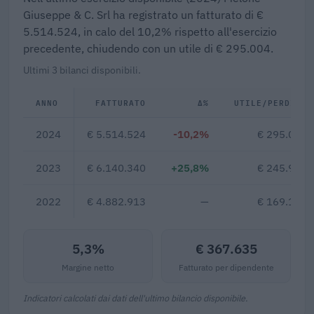
Giuseppe & C. Srl ha registrato un fatturato di €
5.514.524, in calo del 10,2% rispetto all'esercizio
precedente, chiudendo con un utile di € 295.004.
Ultimi 3 bilanci disponibili.
ANNO
FATTURATO
Δ%
UTILE/PERDITA
2024
€ 5.514.524
-10,2%
€ 295.004
2023
€ 6.140.340
+25,8%
€ 245.943
2022
€ 4.882.913
—
€ 169.138
5,3%
€ 367.635
Margine netto
Fatturato per dipendente
Indicatori calcolati dai dati dell'ultimo bilancio disponibile.