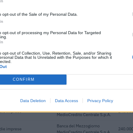
In
volti ai datori di lavoro
Agenzia Piemonte Lavoro
6.000 e
o opt-out of the Sale of my Personal Data.
Banca del Mezzogiorno
In
edie imprese
480.000
MedioCredito Centrale S.p.A.
to opt-out of processing my Personal Data for Targeted
ing.
Banca del Mezzogiorno
edie imprese
120.000
In
MedioCredito Centrale S.p.A.
o opt-out of Collection, Use, Retention, Sale, and/or Sharing
Banca del Mezzogiorno
ersonal Data that Is Unrelated with the Purposes for which it
edie imprese
80.000 
lected.
MedioCredito Centrale S.p.A.
Out
Banca del Mezzogiorno
edie imprese
120.000
MedioCredito Centrale S.p.A.
CONFIRM
Banca del Mezzogiorno
edie imprese
25.000 
MedioCredito Centrale S.p.A.
Data Deletion
Data Access
Privacy Policy
Banca del Mezzogiorno
edie imprese
240.000
MedioCredito Centrale S.p.A.
Banca del Mezzogiorno
edie imprese
240.000
MedioCredito Centrale S.p.A.