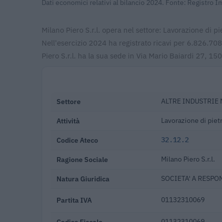
Dati economici relativi al bilancio 2024. Fonte: Registro 
Milano Piero S.r.l. opera nel settore: Lavorazione di pi
Nell'esercizio 2024 ha registrato ricavi per 6.826.7
Piero S.r.l. ha la sua sede in Via Mario Baiardi 27, 15
Settore
ALTRE INDUSTRIE
Attività
Lavorazione di piet
Codice Ateco
32.12.2
Ragione Sociale
Milano Piero S.r.l.
Natura Giuridica
SOCIETA' A RESPO
Partita IVA
01132310069
Codice Fiscale
01132310069