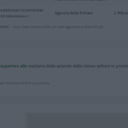
pubblicitari incrementali
Agenzia delle Entrate
1.906 e
nti televisive e r
 (RNA)
– Open Data, licenza IODL 2.0. Dati aggiornati al 2026-07-02.
è
superiore alla
mediana delle aziende dello stesso settore in provin
 per divisione ATECO e provincia.