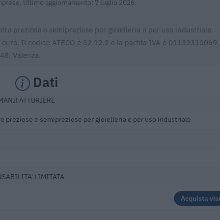
Imprese. Ultimo aggiornamento: 7 luglio 2026.
etre preziose e semipreziose per gioielleria e per uso industriale.
08 euro. Il codice ATECO è 32.12.2 e la partita IVA è 01132310069.
048, Valenza.
Dati
 MANIFATTURIERE
re preziose e semipreziose per gioielleria e per uso industriale
NSABILITA' LIMITATA
Acquista vis