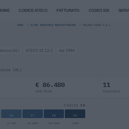
HOME
CODICE ATECO
FATTURATO
CODICI SDI
SERVI
HOME
ALTRE INDUSTRIE MANIFATTURIERE
MILANO PIERO S.R.L.
alenza (AL)
ATECO 32.12.2
dal 1984
lenza (AL)
€ 86.480
11
Utile 2024
Dipendenti
F4
FASCIA
F6
F7
F8
F9
25-50M
50-100M
100-500M
>500M