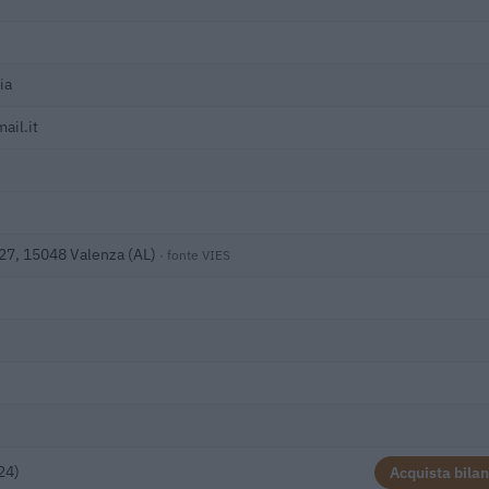
ia
ail.it
 27, 15048 Valenza (AL)
· fonte VIES
24)
Acquista bilan