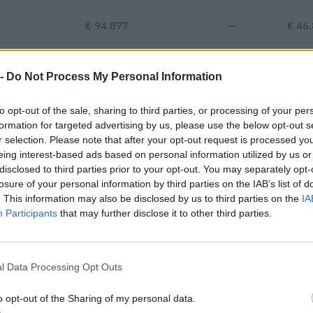
€ 94.877
—
€ 46
€ 203.939
—
€ 46
 -
Do Not Process My Personal Information
€ 620.610
to opt-out of the sale, sharing to third parties, or processing of your per
Fatturato per dipendente
formation for targeted advertising by us, please use the below opt-out s
r selection. Please note that after your opt-out request is processed y
eing interest-based ads based on personal information utilized by us or
disclosed to third parties prior to your opt-out. You may separately opt-
losure of your personal information by third parties on the IAB’s list of
. This information may also be disclosed by us to third parties on the
IA
Participants
that may further disclose it to other third parties.
 contributi pubblici per un totale di 7.061.691 euro (2020–2026).
l Data Processing Opt Outs
ENTE CONCEDENTE
IMPORT
Banca del Mezzogiorno
o opt-out of the Sharing of my personal data.
edie imprese
250.000
MedioCredito Centrale S.p.A.