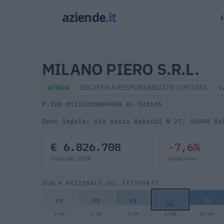
MILANO PIERO S.R.L.
SOCIETA' A RESPONSABILITA' LIMITATA
V
ATTIVA
P.IVA 01132310069
REA AL-141645
Sede legale: Via Mario Baiardi N 27, 15048 Va
€ 6.826.708
-7,6%
Fatturato 2024
Variazione
SCALA NAZIONALE DEL FATTURATO
F1
F2
F3
F5
F4
0-1M
1-2M
2-5M
5-10M
10-25M