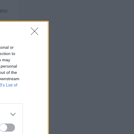
.800
.800
sonal or
ection to
ou may
 personal
out of the
 downstream
B’s List of
O
 euro