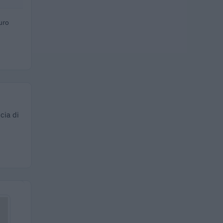
uro
cia di