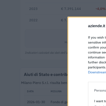
2023
€ 7.391.144
-4,0%
2022
€ 7.695.210
—
aziende.it
1,3%
If you wish 
Margine netto
sensitive in
confirm you
continue se
Indicatori calcolati dai dati dell'ultimo bilancio disponibile.
information 
further disc
participants
Downstream 
Aiuti di Stato e contributi pubblici
Milano Piero S.r.l. risulta beneficiaria di 33 aiuti o
Persona
DATA
MISURA
I want t
2026-01-30
Fondo di garanzia per le piccole e m