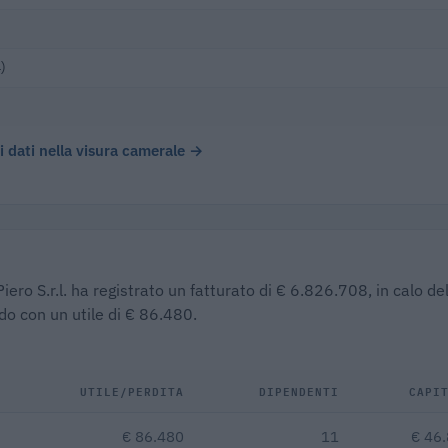
)
 i dati nella visura camerale →
iero S.r.l. ha registrato un fatturato di € 6.826.708, in calo de
do con un utile di € 86.480.
UTILE/PERDITA
DIPENDENTI
CAPI
€ 86.480
11
€ 46