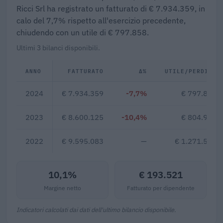
Ricci Srl ha registrato un fatturato di € 7.934.359, in
calo del 7,7% rispetto all'esercizio precedente,
chiudendo con un utile di € 797.858.
Ultimi 3 bilanci disponibili.
ANNO
FATTURATO
Δ%
UTILE/PERDITA
2024
€ 7.934.359
-7,7%
€ 797.858
2023
€ 8.600.125
-10,4%
€ 804.936
2022
€ 9.595.083
—
€ 1.271.593
10,1%
€ 193.521
Margine netto
Fatturato per dipendente
Indicatori calcolati dai dati dell'ultimo bilancio disponibile.