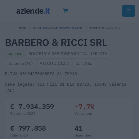
HOME
ALTRE INDUSTRIE MANIFATTURIERE
BARBERO & RICCI SRL
BARBERO & RICCI SRL
SOCIETA' A RESPONSABILITA' LIMITATA
ATTIVA
Valenza (AL)
ATECO 32.12.2
dal 1963
P.IVA 00154370068
REA AL-79918
Sede legale: Via Flli Di Dio 19/23, 15048 Valenza
(AL)
€ 7.934.359
-7,7%
Fatturato 2024
Variazione
€ 797.858
41
Utile 2024
Dipendenti