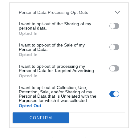
third parties.
2021-12-08
Personal Data Processing Opt Outs
esenzioni fiscali e crediti d'imposta adottati a
I want to opt-out of the Sharing of my
seguito della crisi economica causata dall'epidemia di
personal data.
COVID-19 [con mo
Opted In
agenzia delle entrate
2.188 euro
I want to opt-out of the Sale of my
Personal Data.
Opted In
2021-09-23
Nuova Sabatini - Finanziamenti per l'acquisto di
I want to opt-out of processing my
nuovi macchinari, impianti e attrezzature da parte delle
Personal Data for Targeted Advertising.
piccole e medi
Opted In
Ministero delle Imprese e del Made in Italy -
I want to opt-out of Collection, Use,
Dipartimento per le politiche per
Retention, Sale, and/or Sharing of my
6.964 euro
Personal Data that Is Unrelated with the
Purposes for which it was collected.
Opted Out
2021-01-25
Emergenza COVID-19: interventi a sostegno delle
CONFIRM
imprese della provincia di Alessandria.
Camera di commercio di Alessandria-Asti
1.835 euro