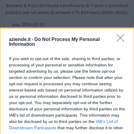
Barbero & Ricci Srl risulta beneficiaria di 7 aiuti o contributi
pubblici per un totale di almeno 170.849 euro (2020–2026).
2026-02-20
Bando per l’erogazione di contributi rivolti ai datori
di lavoro
aziende.it -
Do Not Process My Personal
Agenzia Piemonte Lavoro
Information
5.250 euro
If you wish to opt-out of the sale, sharing to third parties, or
2023-03-28
processing of your personal or sensitive information for
esenzioni fiscali e crediti d'imposta adottati a
targeted advertising by us, please use the below opt-out
seguito della crisi economica causata dall'epidemia di
section to confirm your selection. Please note that after your
COVID-19 [con mo
opt-out request is processed you may continue seeing
agenzia delle entrate
interest-based ads based on personal information utilized by
4.433 euro
us or personal information disclosed to third parties prior to
your opt-out. You may separately opt-out of the further
2021-12-10
disclosure of your personal information by third parties on the
COVID-19: Fondo di garanzia PMI - Modifica
IAB’s list of downstream participants. This information may
SA.56966, SA.57625, SA.59655
also be disclosed by us to third parties on the
IAB’s List of
Banca del Mezzogiorno MedioCredito Centrale S.p.A.
Downstream Participants
that may further disclose it to other
150.180 euro