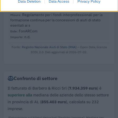
Data Deletion
Data Access
Privacy Policy
2020-12-22
Regolamento per i fondi interprofessionali per la
formazione continua per la concessioni di aiuti di stato
esentati ai s
FonARCom
n.d.
Fonte:
Registro Nazionale Aiuti di Stato (RNA)
– Open Data, licenza
IODL 2.0. Dati aggiornati al 2026-07-02.
Confronto di settore
Il fatturato di Barbero & Ricci Srl (
7.934.359 euro
) è
superiore alla
mediana delle aziende dello stesso settore
in provincia di AL (
855.403 euro
), calcolata su 232
imprese.
Elaborazione sui bilanci depositati (Registro Imprese). Mediana per