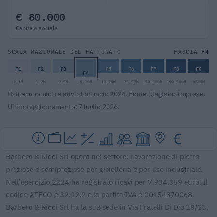
€ 80.000
Capitale sociale
F4
SCALA NAZIONALE DEL FATTURATO
FASCIA
F1
F2
F3
F5
F6
F7
F8
F9
F4
0-1M
1-2M
2-5M
5-10M
10-25M
25-50M
50-100M
100-500M
>500M
Dati economici relativi al bilancio 2024. Fonte: Registro Imprese.
Ultimo aggiornamento: 7 luglio 2026.
Barbero & Ricci Srl opera nel settore: Lavorazione di pietre
preziose e semipreziose per gioielleria e per uso industriale.
Nell'esercizio 2024 ha registrato ricavi per 7.934.359 euro. Il
codice ATECO è 32.12.2 e la partita IVA è 00154370068.
Barbero & Ricci Srl ha la sua sede in Via Fratelli Di Dio 19/23,