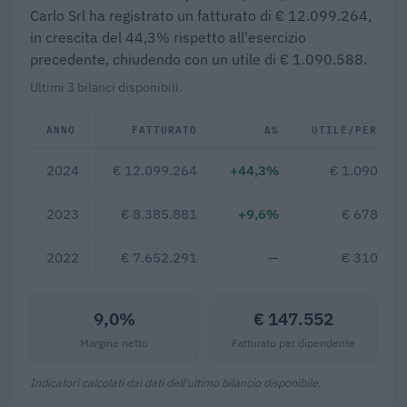
Carlo Srl ha registrato un fatturato di € 12.099.264,
in crescita del 44,3% rispetto all'esercizio
precedente, chiudendo con un utile di € 1.090.588.
Ultimi 3 bilanci disponibili.
ANNO
FATTURATO
Δ%
UTILE/PERDITA
2024
€ 12.099.264
+44,3%
€ 1.090.588
2023
€ 8.385.881
+9,6%
€ 678.642
2022
€ 7.652.291
—
€ 310.320
9,0%
€ 147.552
Margine netto
Fatturato per dipendente
Indicatori calcolati dai dati dell'ultimo bilancio disponibile.