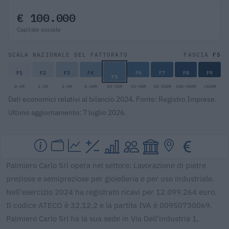
€ 100.000
Capitale sociale
F5
SCALA NAZIONALE DEL FATTURATO
FASCIA
F1
F2
F3
F4
F6
F7
F8
F9
F5
0-1M
1-2M
2-5M
5-10M
10-25M
25-50M
50-100M
100-500M
>500M
Dati economici relativi al bilancio 2024. Fonte: Registro Imprese.
Ultimo aggiornamento: 7 luglio 2026.
Palmiero Carlo Srl opera nel settore: Lavorazione di pietre
preziose e semipreziose per gioielleria e per uso industriale.
Nell'esercizio 2024 ha registrato ricavi per 12.099.264 euro.
Il codice ATECO è 32.12.2 e la partita IVA è 00950730069.
Palmiero Carlo Srl ha la sua sede in Via Dell'industria 1,