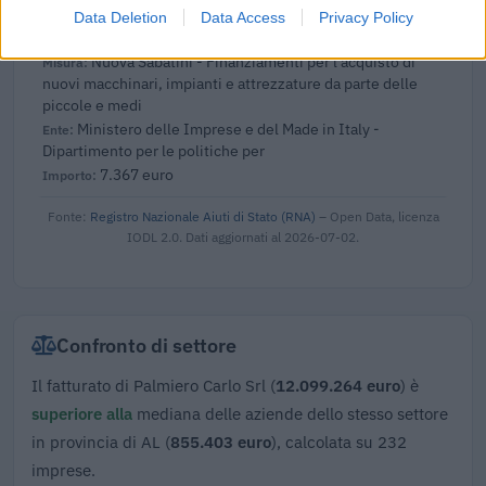
Data Deletion
Data Access
Privacy Policy
2022-08-12
Nuova Sabatini - Finanziamenti per l'acquisto di
nuovi macchinari, impianti e attrezzature da parte delle
piccole e medi
Ministero delle Imprese e del Made in Italy -
Dipartimento per le politiche per
7.367 euro
Fonte:
Registro Nazionale Aiuti di Stato (RNA)
– Open Data, licenza
IODL 2.0. Dati aggiornati al 2026-07-02.
Confronto di settore
Il fatturato di Palmiero Carlo Srl (
12.099.264 euro
) è
superiore alla
mediana delle aziende dello stesso settore
in provincia di AL (
855.403 euro
), calcolata su 232
imprese.