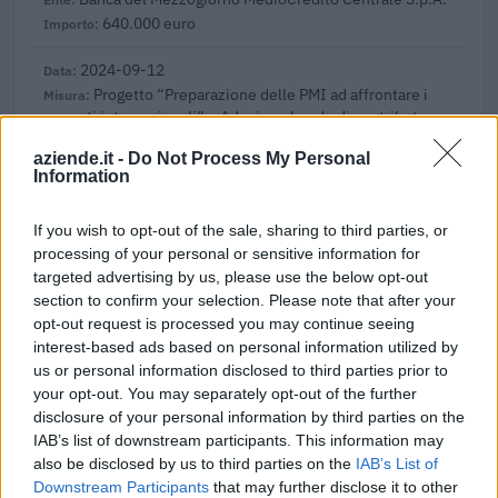
640.000 euro
2024-09-12
Progetto “Preparazione delle PMI ad affrontare i
mercati internazionali” – Adozione bando di contributo
alle micro picco
aziende.it -
Do Not Process My Personal
Camera di commercio di Alessandria-Asti
Information
5.150 euro
If you wish to opt-out of the sale, sharing to third parties, or
2024-05-20
processing of your personal or sensitive information for
Regolamento per i fondi interprofessionali per la
targeted advertising by us, please use the below opt-out
formazione continua per la concessioni di aiuti di stato
section to confirm your selection. Please note that after your
esentati ai s
opt-out request is processed you may continue seeing
Fapi - Fondo Formazione PMI
interest-based ads based on personal information utilized by
7.676 euro
us or personal information disclosed to third parties prior to
your opt-out. You may separately opt-out of the further
2023-04-22
disclosure of your personal information by third parties on the
SA.57496 (2021/N) – Italy – Broadband vouchers
IAB’s list of downstream participants. This information may
for SMEs
also be disclosed by us to third parties on the
IAB’s List of
INFRATEL ITALIA S.P.A.
Downstream Participants
that may further disclose it to other
300 euro