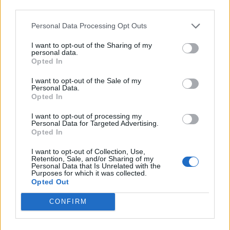
third parties.
2023-04-11
Personal Data Processing Opt Outs
esenzioni fiscali e crediti d'imposta adottati a
seguito della crisi economica causata dall'epidemia di
I want to opt-out of the Sharing of my
COVID-19 [con mo
personal data.
Opted In
agenzia delle entrate
5.669 euro
I want to opt-out of the Sale of my
Personal Data.
2023-03-07
Opted In
Regolamento per i fondi interprofessionali per la
I want to opt-out of processing my
formazione continua per la concessioni di aiuti di stato
Personal Data for Targeted Advertising.
esentati ai s
Opted In
Fapi - Fondo Formazione PMI
28.080 euro
I want to opt-out of Collection, Use,
Retention, Sale, and/or Sharing of my
Personal Data that Is Unrelated with the
2022-11-10
Purposes for which it was collected.
Opted Out
Bando di contributo alle micro piccole e medie
imprese delle province di Alessandria e di Asti per la
CONFIRM
partecipazione a e
Camera di commercio di Alessandria-Asti
6.150 euro