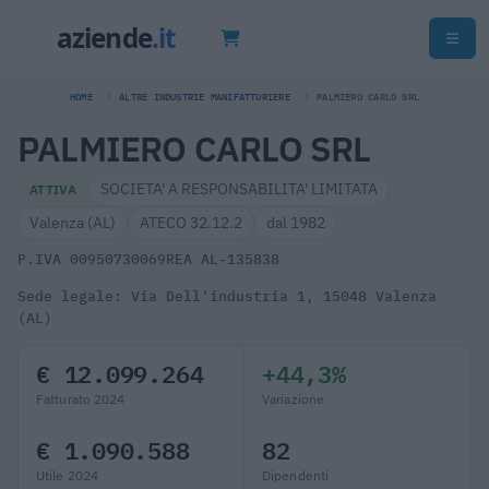
HOME
ALTRE INDUSTRIE MANIFATTURIERE
PALMIERO CARLO SRL
PALMIERO CARLO SRL
SOCIETA' A RESPONSABILITA' LIMITATA
ATTIVA
Valenza (AL)
ATECO 32.12.2
dal 1982
P.IVA 00950730069
REA AL-135838
Sede legale: Via Dell'industria 1, 15048 Valenza
(AL)
€ 12.099.264
+44,3%
Fatturato 2024
Variazione
€ 1.090.588
82
Utile 2024
Dipendenti