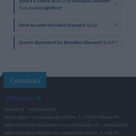
Qual è il codice ATECO di Borsalino Diamanti
S.r.l. e cosa significa?
Dove ha sede Borsalino Diamanti S.r.l.?
Quanti dipendenti ha Borsalino Diamanti S.r.l.?
Contattaci
Aziende.it - Ad Intend Srl
Sede Legale: Via Jacopo dal Verme, 7, 20159 Milano MI
Sede Operativa Alessandria: via Vescovado 18 - Alessandria
Sede Operativa Milano: Via Jacopo dal Verme, 7, 20159