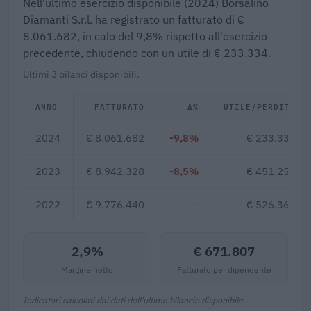
Nell'ultimo esercizio disponibile (2024) Borsalino
Diamanti S.r.l. ha registrato un fatturato di €
8.061.682, in calo del 9,8% rispetto all'esercizio
precedente, chiudendo con un utile di € 233.334.
Ultimi 3 bilanci disponibili.
ANNO
FATTURATO
Δ%
UTILE/PERDITA
2024
€ 8.061.682
-9,8%
€ 233.334
2023
€ 8.942.328
-8,5%
€ 451.255
2022
€ 9.776.440
—
€ 526.364
2,9%
€ 671.807
Margine netto
Fatturato per dipendente
Indicatori calcolati dai dati dell'ultimo bilancio disponibile.