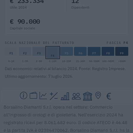
€ 233.334
12
Utile 2024
Dipendenti
€ 90.000
Capitale sociale
F4
SCALA NAZIONALE DEL FATTURATO
FASCIA
F1
F2
F3
F5
F6
F7
F8
F9
F4
0-1M
1-2M
2-5M
5-10M
10-25M
25-50M
50-100M
100-500M
>500M
Dati economici relativi al bilancio 2024. Fonte: Registro Imprese.
Ultimo aggiornamento: 7 luglio 2026.
Borsalino Diamanti S.r.l. opera nel settore: Commercio
all'ingrosso di orologi e di gioielleria. Nell'esercizio 2024 ha
registrato ricavi per 8.061.682 euro. Il codice ATECO è 46.48
e la partita IVA è 02386470062. Borsalino Diamanti S.r.l. ha la