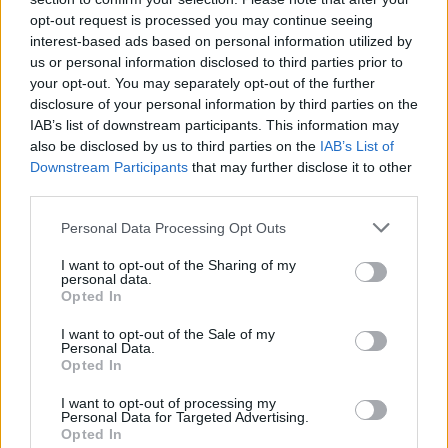
opt-out request is processed you may continue seeing
2022-07-22
interest-based ads based on personal information utilized by
Incentivi fiscali all'investimento in start up
us or personal information disclosed to third parties prior to
innovative
your opt-out. You may separately opt-out of the further
Agenzia delle Entrate
disclosure of your personal information by third parties on the
1.710 euro
IAB’s list of downstream participants. This information may
also be disclosed by us to third parties on the
IAB’s List of
2021-11-16
Downstream Participants
that may further disclose it to other
esenzioni fiscali e crediti d'imposta adottati a
third parties.
seguito della crisi economica causata dall'epidemia di
COVID-19 [con mo
Personal Data Processing Opt Outs
agenzia delle entrate
6.860 euro
I want to opt-out of the Sharing of my
personal data.
Opted In
2020-12-20
COVID-19: Fondo di garanzia PMI Aiuto di stato SA.
I want to opt-out of the Sale of my
56966 (2020/N)
Personal Data.
Banca del Mezzogiorno MedioCredito Centrale S.p.A.
Opted In
503.362 euro
I want to opt-out of processing my
Personal Data for Targeted Advertising.
2020-11-30
Opted In