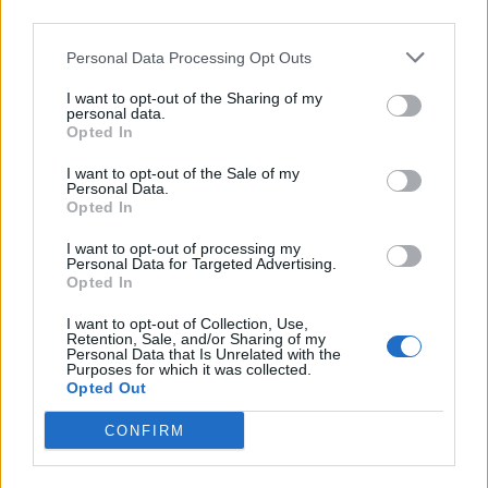
third parties.
agenzia delle entrate
4.933 euro
Personal Data Processing Opt Outs
2021-11-25
I want to opt-out of the Sharing of my
esenzioni fiscali e crediti d'imposta adottati a
personal data.
Opted In
seguito della crisi economica causata dall'epidemia di
COVID-19 [con mo
I want to opt-out of the Sale of my
agenzia delle entrate
Personal Data.
125 euro
Opted In
Fonte:
Registro Nazionale Aiuti di Stato (RNA)
– Open Data, licenza
I want to opt-out of processing my
Personal Data for Targeted Advertising.
IODL 2.0. Dati aggiornati al 2026-07-02.
Opted In
I want to opt-out of Collection, Use,
Retention, Sale, and/or Sharing of my
Personal Data that Is Unrelated with the
Purposes for which it was collected.
Confronto di settore
Opted Out
Il fatturato di Merlino S.r.l. (
1.514.775 euro
) è
superiore
CONFIRM
alla
mediana delle aziende dello stesso settore in
provincia di AT (
1.273.337 euro
), calcolata su 16