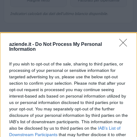
Margine netto
Fatturato per dipendente
Indicatori calcolati dai dati dell'ultimo bilancio disponibile.
Aiuti di Stato e contributi pubblici
aziende.it -
Do Not Process My Personal
Information
Merlino S.r.l. risulta beneficiaria di 3 aiuti o contributi
pubblici per un totale di 17.501 euro (2021–2023).
If you wish to opt-out of the sale, sharing to third parties, or
processing of your personal or sensitive information for
2023-05-30
targeted advertising by us, please use the below opt-out
Contributo a fondo perduto [e modifiche ai sensi
section to confirm your selection. Please note that after your
della decisione SA. 62668 e decisione C(2022) 171 final)
opt-out request is processed you may continue seeing
SA 101076)
interest-based ads based on personal information utilized by
agenzia delle entrate
us or personal information disclosed to third parties prior to
12.443 euro
your opt-out. You may separately opt-out of the further
disclosure of your personal information by third parties on the
2023-04-03
IAB’s list of downstream participants. This information may
esenzioni fiscali e crediti d'imposta adottati a
also be disclosed by us to third parties on the
IAB’s List of
seguito della crisi economica causata dall'epidemia di
Downstream Participants
that may further disclose it to other
COVID-19 [con mo