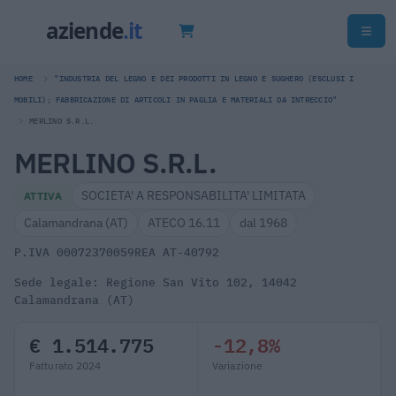
HOME
"INDUSTRIA DEL LEGNO E DEI PRODOTTI IN LEGNO E SUGHERO (ESCLUSI I
MOBILI); FABBRICAZIONE DI ARTICOLI IN PAGLIA E MATERIALI DA INTRECCIO"
MERLINO S.R.L.
MERLINO S.R.L.
SOCIETA' A RESPONSABILITA' LIMITATA
ATTIVA
Calamandrana (AT)
ATECO 16.11
dal 1968
P.IVA 00072370059
REA AT-40792
Sede legale: Regione San Vito 102, 14042
Calamandrana (AT)
€ 1.514.775
-12,8%
Fatturato 2024
Variazione