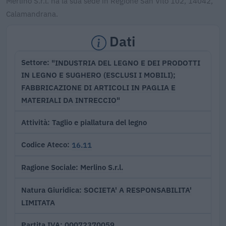
Merlino S.r.l. ha la sua sede in Regione San Vito 102, 14042,
Calamandrana.
Dati
"INDUSTRIA DEL LEGNO E DEI PRODOTTI
Settore
IN LEGNO E SUGHERO (ESCLUSI I MOBILI);
FABBRICAZIONE DI ARTICOLI IN PAGLIA E
MATERIALI DA INTRECCIO"
Taglio e piallatura del legno
Attività
16.11
Codice Ateco
Merlino S.r.l.
Ragione Sociale
SOCIETA' A RESPONSABILITA'
Natura Giuridica
LIMITATA
00072370059
Partita IVA