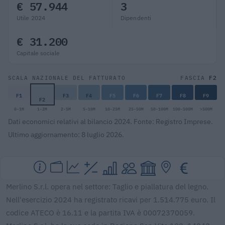
€ 57.944
3
Utile 2024
Dipendenti
€ 31.200
Capitale sociale
F2
SCALA NAZIONALE DEL FATTURATO
FASCIA
F1
F3
F4
F5
F6
F7
F8
F9
F2
0-1M
1-2M
2-5M
5-10M
10-25M
25-50M
50-100M
100-500M
>500M
Dati economici relativi al bilancio 2024. Fonte: Registro Imprese.
Ultimo aggiornamento: 8 luglio 2026.
Merlino S.r.l. opera nel settore: Taglio e piallatura del legno.
Nell'esercizio 2024 ha registrato ricavi per 1.514.775 euro. Il
codice ATECO è 16.11 e la partita IVA è 00072370059.