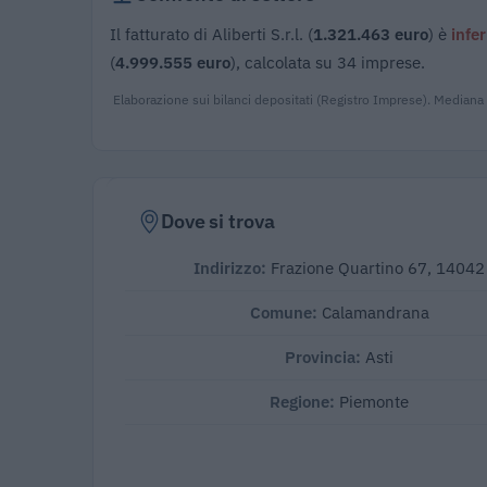
Il fatturato di Aliberti S.r.l. (
1.321.463 euro
) è
infer
(
4.999.555 euro
), calcolata su 34 imprese.
Elaborazione sui bilanci depositati (Registro Imprese). Mediana
Dove si trova
Indirizzo:
Frazione Quartino 67, 14042
Comune:
Calamandrana
Provincia:
Asti
Regione:
Piemonte