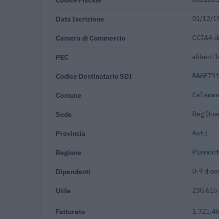
Data Iscrizione
01/12/1
Camera di Commercio
CCIAA di
PEC
aliberti
Codice Destinatario SDI
BA6ET1
Comune
Calama
Sede
Reg Quar
Provincia
Asti
Regione
Piemon
Dipendenti
0-9 dipe
Utile
230.615 
Fatturato
1.321.46