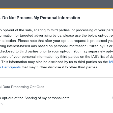
€ 132.894
—
s 2021
 -
Do Not Process My Personal Information
—
—
—
to opt-out of the sale, sharing to third parties, or processing of your per
formation for targeted advertising by us, please use the below opt-out s
€ 440.488
r selection. Please note that after your opt-out request is processed y
Fatturato per dipendente
eing interest-based ads based on personal information utilized by us or
disclosed to third parties prior to your opt-out. You may separately opt-
losure of your personal information by third parties on the IAB’s list of
. This information may also be disclosed by us to third parties on the
IA
Participants
that may further disclose it to other third parties.
l Data Processing Opt Outs
ibuti pubblici per un totale di 14.867 euro (2023–2023).
ENTE
o opt-out of the Sharing of my personal data.
IMPO
CONCEDENTE
In
onali per la formazione continua per la
FONDIMPRESA
216 