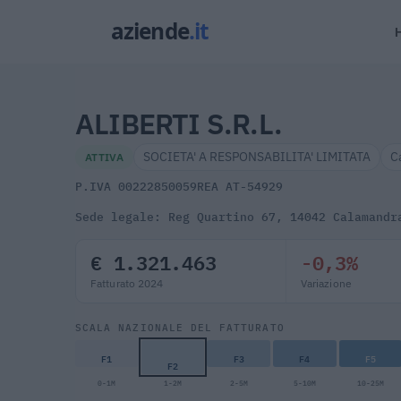
ALIBERTI S.R.L.
SOCIETA' A RESPONSABILITA' LIMITATA
C
ATTIVA
P.IVA 00222850059
REA AT-54929
Sede legale: Reg Quartino 67, 14042 Calamandr
€ 1.321.463
-0,3%
Fatturato 2024
Variazione
SCALA NAZIONALE DEL FATTURATO
F1
F3
F4
F5
F2
0-1M
1-2M
2-5M
5-10M
10-25M