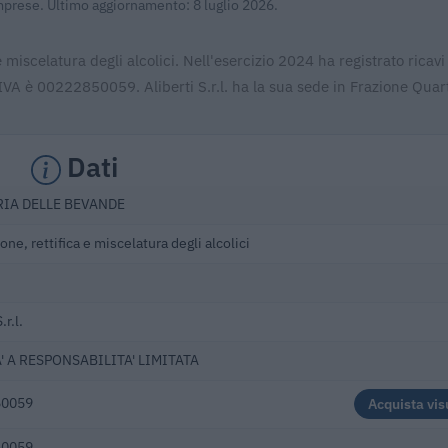
Imprese. Ultimo aggiornamento: 8 luglio 2026.
a e miscelatura degli alcolici. Nell'esercizio 2024 ha registrato ricavi
IVA è 00222850059. Aliberti S.r.l. ha la sua sede in Frazione Quar
Dati
IA DELLE BEVANDE
ione, rettifica e miscelatura degli alcolici
.r.l.
' A RESPONSABILITA' LIMITATA
50059
Acquista vis
50059