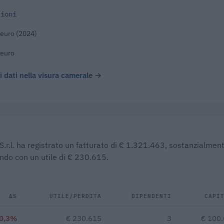
lioni
euro (2024)
 euro
 i dati nella visura camerale →
 S.r.l. ha registrato un fatturato di € 1.321.463, sostanzialmen
endo con un utile di € 230.615.
Δ%
UTILE/PERDITA
DIPENDENTI
CAPI
-0,3%
€ 230.615
3
€ 100