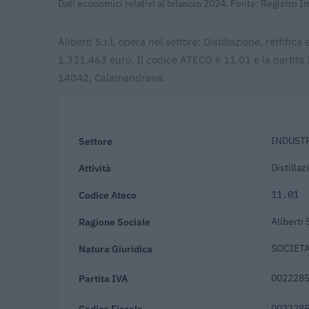
Dati economici relativi al bilancio 2024. Fonte: Registro 
Aliberti S.r.l. opera nel settore: Distillazione, rettific
1.321.463 euro. Il codice ATECO è 11.01 e la partita 
14042, Calamandrana.
Settore
INDUSTR
Attività
Distillaz
Codice Ateco
11.01
Ragione Sociale
Aliberti S
Natura Giuridica
SOCIETA
Partita IVA
002228
Codice Fiscale
002228