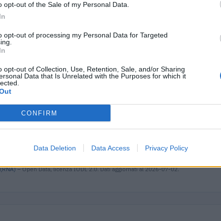
i s
o opt-out of the Sale of my Personal Data.
In
onali per la formazione continua per la
FONDIMPRESA
761 
i s
to opt-out of processing my Personal Data for Targeted
ing.
In
he ai sensi della decisione SA. 62668 e
agenzia delle
4.516
076)
entrate
o opt-out of Collection, Use, Retention, Sale, and/or Sharing
ersonal Data that Is Unrelated with the Purposes for which it
adottati a seguito della crisi economica
agenzia delle
lected.
1.957
Out
con mo
entrate
adottati a seguito della crisi economica
agenzia delle
CONFIRM
5.917
con mo
entrate
onali per la formazione continua per la
FONDIMPRESA
1.500
Data Deletion
Data Access
Privacy Policy
i s
 (RNA)
– Open Data, licenza IODL 2.0. Dati aggiornati al 2026-07-02.