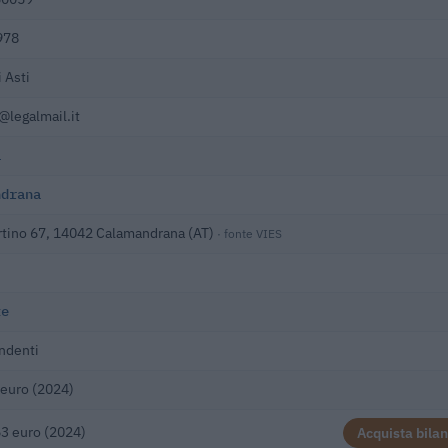
978
 Asti
1@legalmail.it
1
ndrana
tino 67, 14042 Calamandrana (AT)
· fonte VIES
te
ndenti
euro (2024)
3 euro (2024)
Acquista bilan