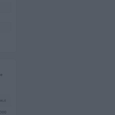
te
TALE
.000