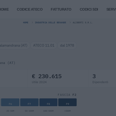
HOME
CODICE ATECO
FATTURATO
CODICI SDI
SERVI
HOME
INDUSTRIA DELLE BEVANDE
ALIBERTI S.R.L.
alamandrana (AT)
ATECO 11.01
dal 1978
ana (AT)
€ 230.615
3
Utile 2024
Dipendenti
F2
FASCIA
F6
F7
F8
F9
25-50M
50-100M
100-500M
>500M