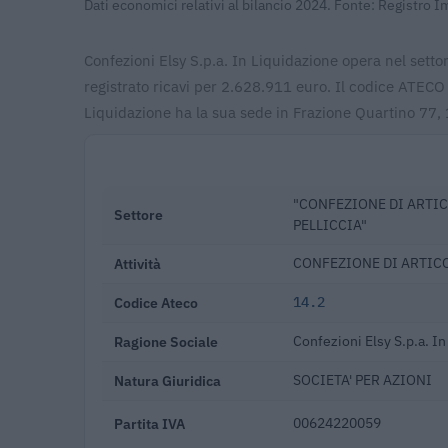
Dati economici relativi al bilancio 2024. Fonte: Registro 
Confezioni Elsy S.p.a. In Liquidazione opera nel se
registrato ricavi per 2.628.911 euro. Il codice ATECO
Liquidazione ha la sua sede in Frazione Quartino 77
"CONFEZIONE DI ARTIC
Settore
PELLICCIA"
Attività
CONFEZIONE DI ARTICO
Codice Ateco
14.2
Ragione Sociale
Confezioni Elsy S.p.a. I
Natura Giuridica
SOCIETA' PER AZIONI
Partita IVA
00624220059