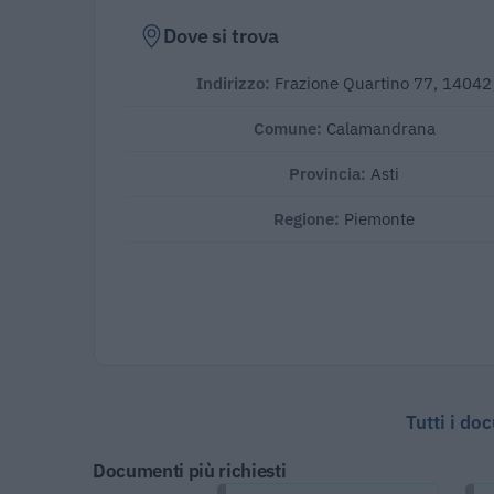
Dove si trova
Indirizzo:
Frazione Quartino 77, 14042
Comune:
Calamandrana
Provincia:
Asti
Regione:
Piemonte
Tutti i do
Documenti più richiesti