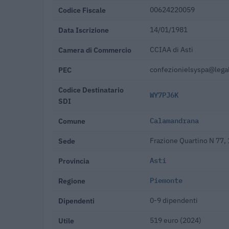
Codice Fiscale
00624220059
Data Iscrizione
14/01/1981
Camera di Commercio
CCIAA di Asti
PEC
confezionielsyspa@legal
Codice Destinatario
WY7PJ6K
SDI
Comune
Calamandrana
Sede
Frazione Quartino N 77,
Provincia
Asti
Regione
Piemonte
Dipendenti
0-9 dipendenti
Utile
519 euro (2024)