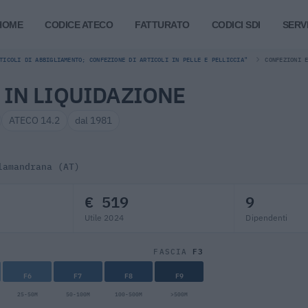
HOME
CODICE ATECO
FATTURATO
CODICI SDI
SERVI
TICOLI DI ABBIGLIAMENTO; CONFEZIONE DI ARTICOLI IN PELLE E PELLICCIA"
CONFEZIONI 
. IN LIQUIDAZIONE
ATECO 14.2
dal 1981
lamandrana (AT)
€ 519
9
Utile 2024
Dipendenti
F3
FASCIA
F6
F7
F8
F9
25-50M
50-100M
100-500M
>500M