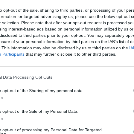
4,2%
€ 519
9
€ 353
to opt-out of the sale, sharing to third parties, or processing of your per
formation for targeted advertising by us, please use the below opt-out s
r selection. Please note that after your opt-out request is processed y
€ 15.659
—
s 2021
eing interest-based ads based on personal information utilized by us or
disclosed to third parties prior to your opt-out. You may separately opt-
—
—
—
losure of your personal information by third parties on the IAB’s list of
. This information may also be disclosed by us to third parties on the
IA
Participants
that may further disclose it to other third parties.
€ 292.101
Fatturato per dipendente
l Data Processing Opt Outs
o opt-out of the Sharing of my personal data.
In
o opt-out of the Sale of my Personal Data.
iciaria di 2 aiuti o contributi pubblici per un totale di 42.485 eur
In
2023).
to opt-out of processing my Personal Data for Targeted
ing.