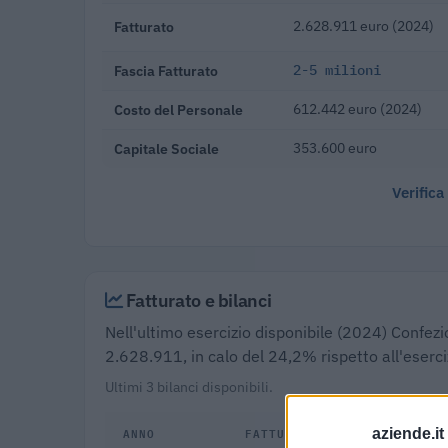
Fatturato
2.628.911 euro (2024)
Fascia Fatturato
2-5 milioni
Costo del Personale
612.442 euro (2024)
Capitale Sociale
353.600 euro
Verifica
Fatturato e bilanci
Nell'ultimo esercizio disponibile (2024) Confezio
2.628.911, in calo del 24,2% rispetto all'eserc
Ultimi 3 bilanci disponibili.
ANNO
FATTURATO
aziende.it