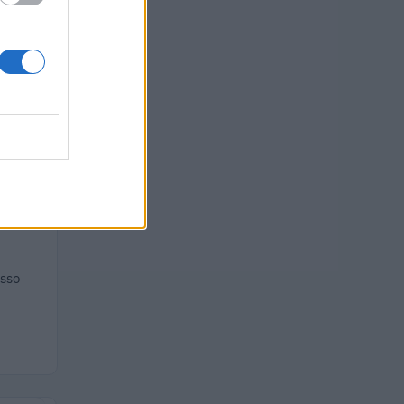
TO
euro
 euro
esso