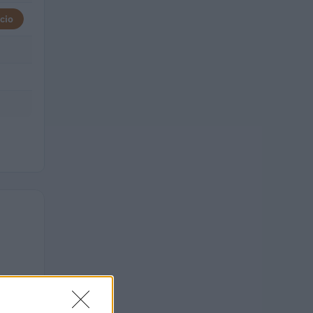
cio
TALE