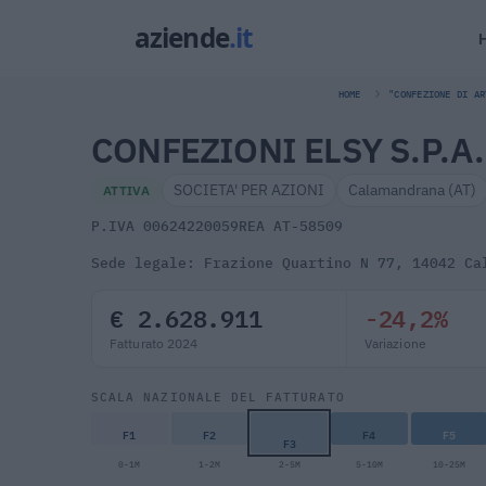
HOME
"CONFEZIONE DI AR
CONFEZIONI ELSY S.P.A
SOCIETA' PER AZIONI
Calamandrana (AT)
ATTIVA
P.IVA 00624220059
REA AT-58509
Sede legale: Frazione Quartino N 77, 14042 Ca
€ 2.628.911
-24,2%
Fatturato 2024
Variazione
SCALA NAZIONALE DEL FATTURATO
F1
F2
F4
F5
F3
0-1M
1-2M
2-5M
5-10M
10-25M