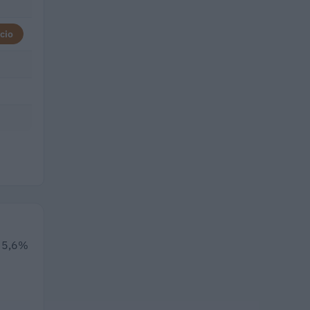
cio
l 5,6%