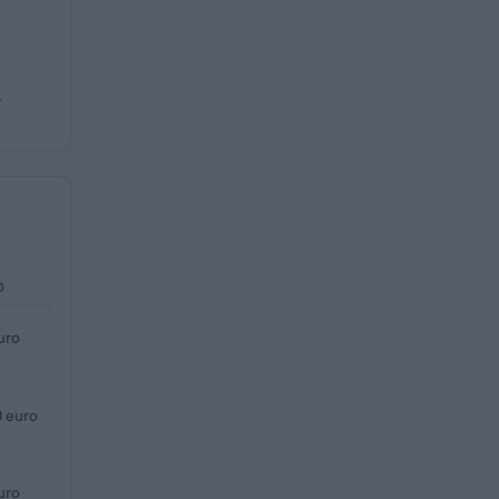
.
O
uro
 euro
uro