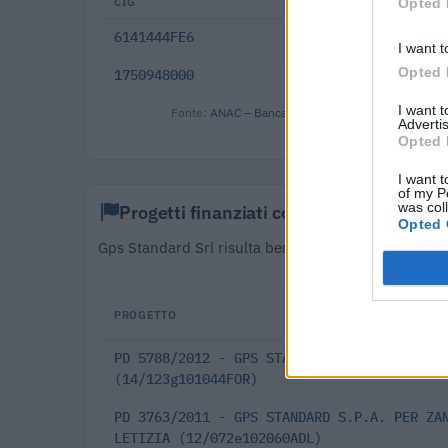
Opted 
CIG
DATA
6141444FE6
2015-05-13
I want t
Opted 
1750948000
2011-05-18
I want 
Fonte:
ANAC – Banca Dati Nazionale Contratti Pubbl
Advertis
Opted 
I want t
of my P
was col
Progetti finanziati con fondi europei
Opted 
Gps Standard Srl risulta beneficiaria di 3 progetti 
32.041 euro (cicli 
PROGETTO
PD 5788/2012 - GPS STANDARD SPA PER QUEY 
(14/123g101044FOR)
PD 3763/2011 - GPS STANDARD S.P.A. PER ZA
LETIZIA (12/072e102060ADL)