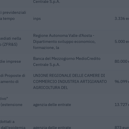
Centrale S.p.A.
i previdenziali
 a tempo
inps
3.336 e
Regione Autonoma Valle d'Aosta -
ediati nella
Dipartimento sviluppo economico,
5.000 e
po (ZFR&S)
formazione, la
Banca del Mezzogiorno MedioCredito
edie imprese
80.000 
Centrale S.p.A.
di Proposte di
UNIONE REGIONALE DELLE CAMERE DI
rzamento di
COMMERCIO INDUSTRIA ARTIGIANATO
96.099 
AGRICOLTURA DEL
tivo"
 (estensione
agenzia delle entrate
13.727 
dottati a
 dall'epidemia
agenzia delle entrate
873 eur