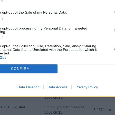
In
IMPORTO AGGIUDICATO
76.000 euro
o opt-out of the Sale of my Personal Data.
In
59.387 euro
to opt-out of processing my Personal Data for Targeted
ici
(Open Data, licenza CC BY-SA 4.0). Ogni CIG e' verificabile sul portale ANAC.
ing.
In
o opt-out of Collection, Use, Retention, Sale, and/or Sharing
ersonal Data that Is Unrelated with the Purposes for which it
lected.
Out
finanziati con fondi europei / di coesione per un finanziamento pub
CONFIRM
di programmazione 2007-2013, 2014-2020).
FINANZIAME
CICLO
PUBBLICO
Data Deletion
Data Access
Privacy Policy
FRANCO
Ciclo di programmazione
22.954 euro
2007-2013
NIOLO TIZIANA
Ciclo di programmazione
5.487 euro
2007-2013