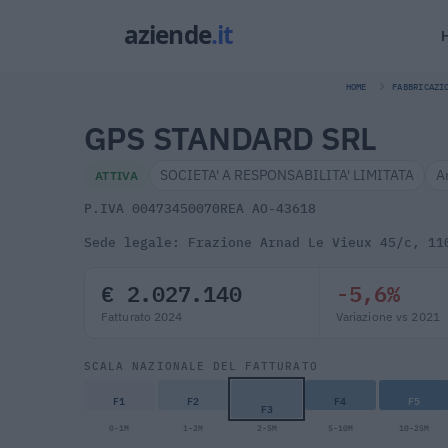
HOME
FABBRICAZI
GPS STANDARD SRL
SOCIETA' A RESPONSABILITA' LIMITATA
A
ATTIVA
P.IVA 00473450070
REA AO-43618
Sede legale: Frazione Arnad Le Vieux 45/c, 11
€ 2.027.140
-5,6%
Fatturato 2024
Variazione vs 2021
SCALA NAZIONALE DEL FATTURATO
F1
F2
F4
F5
F3
0-1M
1-2M
2-5M
5-10M
10-25M