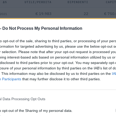
Δ%
UTILE/PERDITA
DIPENDENTI
CAPI
€ 19.983
22
€ 750
 2021
9,2%
—
—
 -
Do Not Process My Personal Information
—
—
—
to opt-out of the sale, sharing to third parties, or processing of your per
formation for targeted advertising by us, please use the below opt-out s
r selection. Please note that after your opt-out request is processed y
€ 92.143
eing interest-based ads based on personal information utilized by us or
disclosed to third parties prior to your opt-out. You may separately opt-
Fatturato per dipendente
losure of your personal information by third parties on the IAB’s list of
. This information may also be disclosed by us to third parties on the
IA
Participants
that may further disclose it to other third parties.
l Data Processing Opt Outs
 pubblici per un importo complessivo di 135.387 euro (dati 2011–2
o opt-out of the Sharing of my personal data.