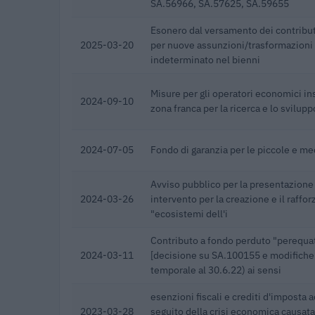
SA.56966, SA.57625, SA.59655
Esonero dal versamento dei contribut
2025-03-20
per nuove assunzioni/trasformazioni
indeterminato nel bienni
Misure per gli operatori economici ins
2024-09-10
zona franca per la ricerca e lo svilup
2024-07-05
Fondo di garanzia per le piccole e m
Avviso pubblico per la presentazione 
2024-03-26
intervento per la creazione e il raffo
"ecosistemi dell'i
Contributo a fondo perduto "perequa
2024-03-11
[decisione su SA.100155 e modifiche
temporale al 30.6.22) ai sensi
esenzioni fiscali e crediti d'imposta a
2023-03-28
seguito della crisi economica causata