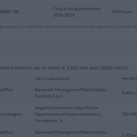
Ciclo di programmazione
NDARD SRL
3.600 euro
2014-2020
gni progetto e' verificabile sul portale OpenCoesione. Dati aggiornati al 2026-08-02
ontributi pubblici per un totale di 1.831.691 euro (2020–2025).
ENTE CONCEDENTE
IMPORT
odifica
Banca del Mezzogiorno MedioCredito
4.641 e
Centrale S.p.A.
Regione Autonoma Valle d'Aosta -
e ecologica
Dipartimento sviluppo economico,
150.000
formazione, la
odifica
Banca del Mezzogiorno MedioCredito
5.035 e