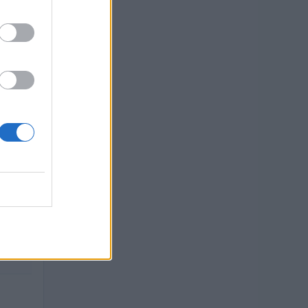
blico di
NTO