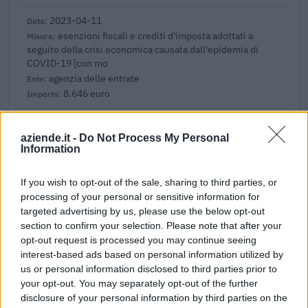
2023-04-11
esenzioni fiscali e crediti d'imposta adottati a
seguito della crisi economica causata dall'epidemia di
COVID-19 [con mo
agenzia delle entrate
8.646 euro
2022-02-22
Esonero dal versamento dei contributi previdenziali
aziende.it -
Do Not Process My Personal
Information
per aziende che non richiedono trattamenti di cassa
integrazione
inps
If you wish to opt-out of the sale, sharing to third parties, or
270 euro
processing of your personal or sensitive information for
targeted advertising by us, please use the below opt-out
2021-12-15
section to confirm your selection. Please note that after your
esenzioni fiscali e crediti d'imposta adottati a
opt-out request is processed you may continue seeing
seguito della crisi economica causata dall'epidemia di
interest-based ads based on personal information utilized by
COVID-19 [con mo
us or personal information disclosed to third parties prior to
agenzia delle entrate
your opt-out. You may separately opt-out of the further
29.831 euro
disclosure of your personal information by third parties on the