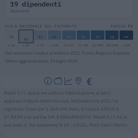
19 dipendenti
Dipendenti
F2
SCALA NAZIONALE DEL FATTURATO
FASCIA
F1
F3
F4
F5
F6
F7
F8
F9
F2
0-1M
1-2M
2-5M
5-10M
10-25M
25-50M
50-100M
100-500M
>500M
Dati economici relativi al bilancio 2021. Fonte: Registro Imprese.
Ultimo aggiornamento: 19 luglio 2024.
Mavel S.r.l. opera nel settore: Fabbricazione di altre
apparecchiature elettriche nca. Nell'esercizio 2021 ha
registrato ricavi per 1.569.690 euro. Il codice ATECO è
27.90.09 e la partita IVA è 00668960073. Mavel S.r.l. ha la
sua sede in Via Gressoney N 29 , 11026, Pont-Saint-Martin.