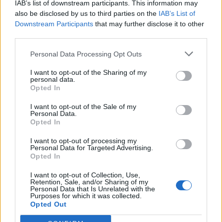
IAB’s list of downstream participants. This information may
2021-10-22
also be disclosed by us to third parties on the
IAB’s List of
Incentivo per l'assunzione di lavoratori con almeno
Downstream Participants
that may further disclose it to other
cinquant'anni d'età disoccupati da oltre dodici mesi e di
third parties.
donne di q
Istituto Nazionale per l'Assicurazione contro gli
Personal Data Processing Opt Outs
Infortuni sul Lavoro - INAIL
I want to opt-out of the Sharing of my
181 euro
personal data.
Opted In
2020-11-30
COVID-19: Fondo di garanzia PMI Aiuto di stato SA.
I want to opt-out of the Sale of my
Personal Data.
56966 (2020/N)
Opted In
Banca del Mezzogiorno MedioCredito Centrale S.p.A.
506.919 euro
I want to opt-out of processing my
Personal Data for Targeted Advertising.
Opted In
2020-11-30
COVID-19: Fondo di garanzia PMI Aiuto di stato SA.
I want to opt-out of Collection, Use,
56966 (2020/N)
Retention, Sale, and/or Sharing of my
Personal Data that Is Unrelated with the
Banca del Mezzogiorno MedioCredito Centrale S.p.A.
Purposes for which it was collected.
1.030.057 euro
Opted Out
Fonte:
Registro Nazionale Aiuti di Stato (RNA)
– Open Data, licenza