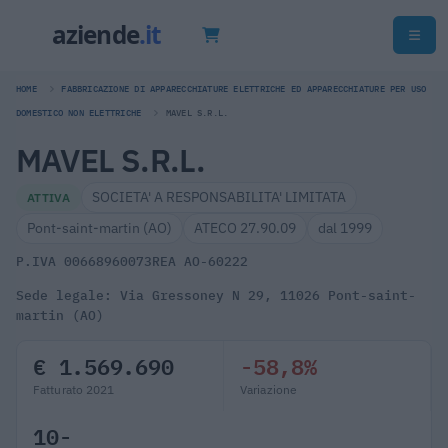
HOME
FABBRICAZIONE DI APPARECCHIATURE ELETTRICHE ED APPARECCHIATURE PER USO
DOMESTICO NON ELETTRICHE
MAVEL S.R.L.
MAVEL S.R.L.
SOCIETA' A RESPONSABILITA' LIMITATA
ATTIVA
Pont-saint-martin (AO)
ATECO 27.90.09
dal 1999
P.IVA 00668960073
REA AO-60222
Sede legale: Via Gressoney N 29, 11026 Pont-saint-
martin (AO)
€ 1.569.690
-58,8%
Fatturato 2021
Variazione
10-