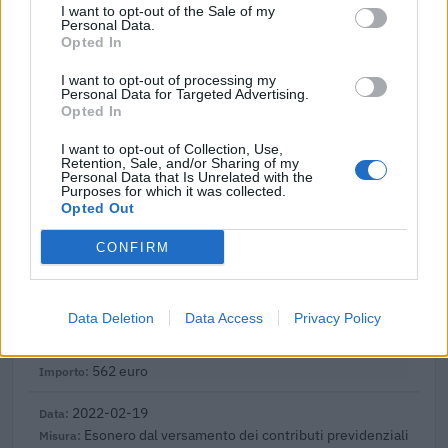
COVID-19 [con mo
I want to opt-out of the Sale of my
Personal Data.
agenzia delle entrate
Opted In
2.464 euro
I want to opt-out of processing my
Personal Data for Targeted Advertising.
2022-05-27
Opted In
Regime quadro nazionale sugli aiuti di Stato –
COVID 19 (Artt. 54 - 61 del DL Rilancio come modificato
I want to opt-out of Collection, Use,
dall'art. 62 del
Retention, Sale, and/or Sharing of my
Personal Data that Is Unrelated with the
Regione Autonoma Valle d'Aosta - Dipartimento
Purposes for which it was collected.
politiche del lavoro e della forma
Opted Out
8.000 euro
CONFIRM
2022-04-28
Accrescimento delle competenze della forza lavoro
- azioni di formazione continua
Data Deletion
Data Access
Privacy Policy
Regione Autonoma Valle d'Aosta - Dipartimento
politiche del lavoro e della forma
562 euro
2022-02-19
Esonero dal versamento dei contributi previdenziali