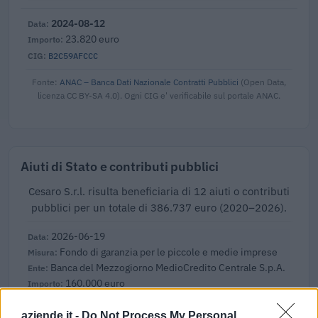
2024-08-12
23.820 euro
B2C59AFCCC
Fonte:
ANAC – Banca Dati Nazionale Contratti Pubblici
(Open Data,
licenza CC BY-SA 4.0). Ogni CIG e' verificabile sul portale ANAC.
Aiuti di Stato e contributi pubblici
Cesaro S.r.l. risulta beneficiaria di 12 aiuti o contributi
pubblici per un totale di 386.737 euro (2020–2026).
2026-06-19
Fondo di garanzia per le piccole e medie imprese
Banca del Mezzogiorno MedioCredito Centrale S.p.A.
160.000 euro
2024-03-29
aziende.it -
Do Not Process My Personal