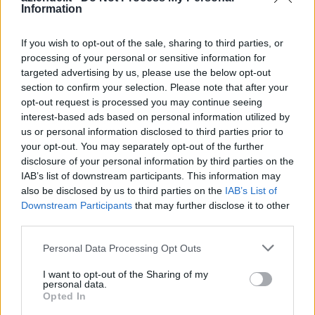
Information
Fondo di garanzia per le piccole e medie imprese
Banca del Mezzogiorno MedioCredito Centrale S.p.A.
80.000 euro
If you wish to opt-out of the sale, sharing to third parties, or
processing of your personal or sensitive information for
2023-11-29
targeted advertising by us, please use the below opt-out
EROGAZIONE DIRETTA ALLE IMPRESE DA PARTE
section to confirm your selection. Please note that after your
DEI CONSORZI GARANZIA FIDI DI FINANZIAMENTI A
opt-out request is processed you may continue seeing
TASSO AGEVOLATO
interest-based ads based on personal information utilized by
ALPIFIDI Società Cooperativa
us or personal information disclosed to third parties prior to
80.000 euro
your opt-out. You may separately opt-out of the further
disclosure of your personal information by third parties on the
2023-08-01
IAB’s list of downstream participants. This information may
INCENTIVI PER LA STABILIZZAZIONE DEI
also be disclosed by us to third parties on the
IAB’s List of
RAPPORTI DI LAVORO
Downstream Participants
that may further disclose it to other
Regione Autonoma Valle d'Aosta - Dipartimento
third parties.
politiche del lavoro e della forma
Personal Data Processing Opt Outs
10.000 euro
I want to opt-out of the Sharing of my
2023-03-31
personal data.
esenzioni fiscali e crediti d'imposta adottati a
Opted In
seguito della crisi economica causata dall'epidemia di