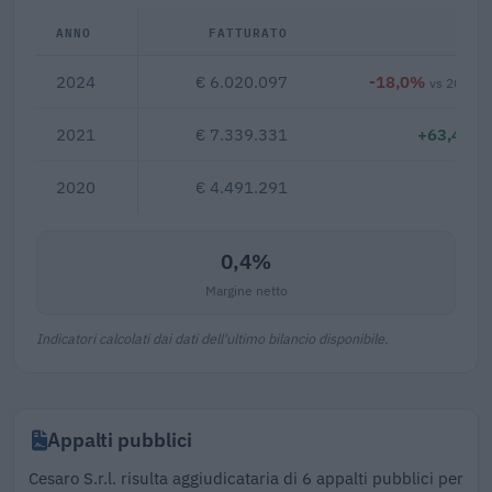
ANNO
FATTURATO
Δ%
2024
€ 6.020.097
-18,0%
vs 2021
2021
€ 7.339.331
+63,4%
2020
€ 4.491.291
—
0,4%
Margine netto
Indicatori calcolati dai dati dell'ultimo bilancio disponibile.
Appalti pubblici
Cesaro S.r.l. risulta aggiudicataria di 6 appalti pubblici per