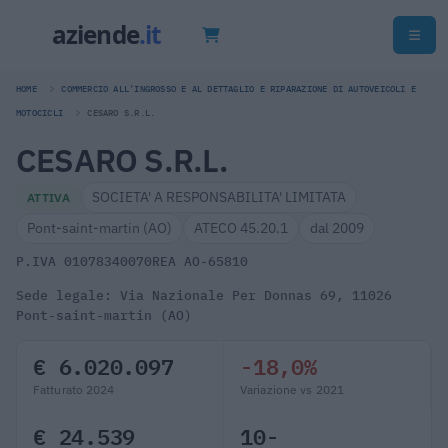
HOME
COMMERCIO ALL'INGROSSO E AL DETTAGLIO E RIPARAZIONE DI AUTOVEICOLI E
MOTOCICLI
CESARO S.R.L.
CESARO S.R.L.
SOCIETA' A RESPONSABILITA' LIMITATA
ATTIVA
Pont-saint-martin (AO)
ATECO 45.20.1
dal 2009
P.IVA 01078340070
REA AO-65810
Sede legale: Via Nazionale Per Donnas 69, 11026
Pont-saint-martin (AO)
€ 6.020.097
-18,0%
Fatturato 2024
Variazione vs 2021
€ 24.539
10-