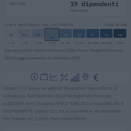
19 dipendenti
Utile 2024
Dipendenti
F4
SCALA NAZIONALE DEL FATTURATO
FASCIA
F1
F2
F3
F5
F6
F7
F8
F9
F4
0-1M
1-2M
2-5M
5-10M
10-25M
25-50M
50-100M
100-500M
>500M
Dati economici relativi al bilancio 2024. Fonte: Registro Imprese.
Ultimo aggiornamento: 4 settembre 2025.
Cesaro S.r.l. opera nel settore: Riparazioni meccaniche di
autoveicoli. Nell'esercizio 2024 ha registrato ricavi per
6.020.097 euro. Il codice ATECO è 45.20.1 e la partita IVA è
01078340070. Cesaro S.r.l. ha la sua sede in Via Nazionale
Per Donnas 69, 11026, Pont-Saint-Martin.