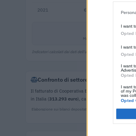
2021
€ 4.077.132
Persona
I want t
0,0%
Opted 
Margine netto
I want t
Indicatori calcolati dai dati dell'ultimo bilancio disponibile.
Opted 
I want 
Advertis
Opted 
Confronto di settore
I want t
Il fatturato di Cooperativa Evancon Soc. Coop. (
6.0
of my P
was col
in Italia (
313.293 euro
), calcolata su 6.841 impres
Opted 
Elaborazione sui bilanci depositati (Registro Imprese). Mediana 