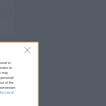
.622,
sonal or
ection to
ou may
 personal
ENTI
out of the
 downstream
23
B’s List of
23