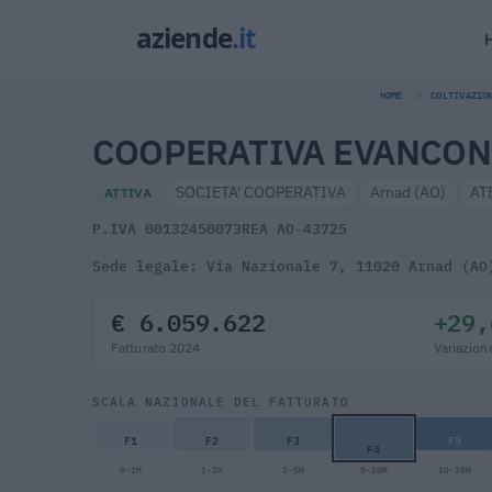
HOME
COLTIVAZIO
COOPERATIVA EVANCON 
SOCIETA' COOPERATIVA
Arnad (AO)
AT
ATTIVA
P.IVA 00132450073
REA AO-43725
Sede legale: Via Nazionale 7, 11020 Arnad (AO
€ 6.059.622
+29,
Fatturato 2024
Variazion
SCALA NAZIONALE DEL FATTURATO
F1
F2
F3
F5
F4
0-1M
1-2M
2-5M
5-10M
10-25M