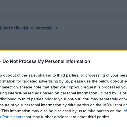
 i dati nella visura camerale →
 -
Do Not Process My Personal Information
ativa Evancon Soc. Coop. ha registrato un fatturato di € 6.059
o disponibile (2022), chiudendo con un utile di € 0.
to opt-out of the sale, sharing to third parties, or processing of your per
formation for targeted advertising by us, please use the below opt-out s
r selection. Please note that after your opt-out request is processed y
eing interest-based ads based on personal information utilized by us or
Δ%
UTILE/PERDITA
DIPEND
disclosed to third parties prior to your opt-out. You may separately opt-
losure of your personal information by third parties on the IAB’s list of
+29,6%
€ 0
vs 2022
. This information may also be disclosed by us to third parties on the
IA
Participants
that may further disclose it to other third parties.
+14,6%
€ 0