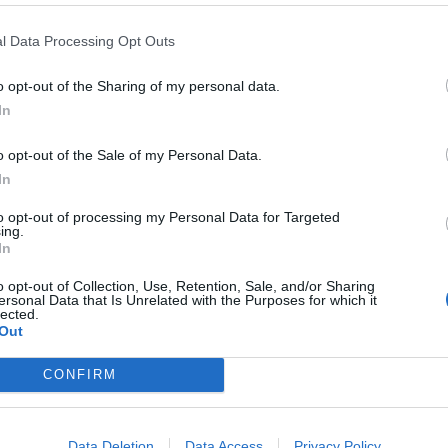
—
—
l Data Processing Opt Outs
o opt-out of the Sharing of my personal data.
€ 263.462
In
Fatturato per dipendente
o opt-out of the Sale of my Personal Data.
In
to opt-out of processing my Personal Data for Targeted
ing.
In
o opt-out of Collection, Use, Retention, Sale, and/or Sharing
59.622 euro
) è
superiore alla
mediana delle aziende dello stesso s
ersonal Data that Is Unrelated with the Purposes for which it
lected.
e.
Out
per divisione ATECO a livello nazionale.
CONFIRM
Data Deletion
Data Access
Privacy Policy