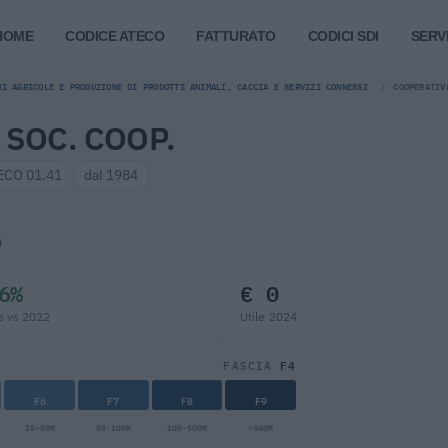
HOME
CODICE ATECO
FATTURATO
CODICI SDI
SERVI
NI AGRICOLE E PRODUZIONE DI PRODOTTI ANIMALI, CACCIA E SERVIZI CONNESSI
COOPERATIV
SOC. COOP.
ECO 01.41
dal 1984
)
6%
€ 0
e vs 2022
Utile 2024
F4
FASCIA
F6
F7
F8
F9
25-50M
50-100M
100-500M
>500M