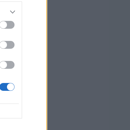
—
ettore