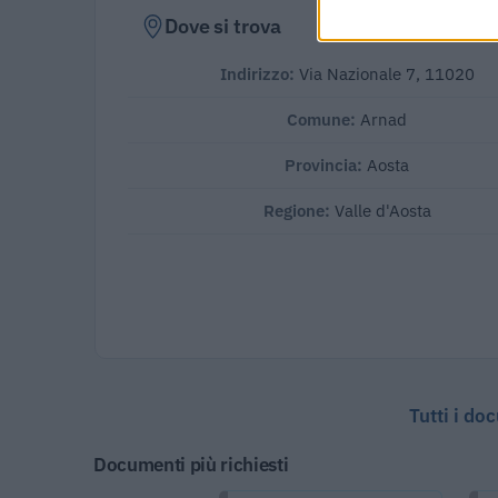
Dove si trova
Indirizzo:
Via Nazionale 7, 11020
Comune:
Arnad
Provincia:
Aosta
Regione:
Valle d'Aosta
Tutti i do
Documenti più richiesti