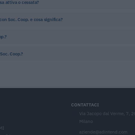
a attiva o cessata?
on Soc. Coop. e cosa significa?
op.?
Soc. Coop.?
CONTATTACI
Via Jacopo dal Verme, 7, 
Milano
MI
aziende@adintend.com