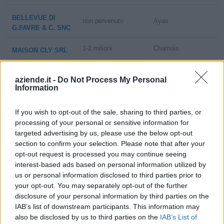
BELLEVUE DI
non pervenuto
Ayas
G.FAVRE & C. SNC
1-2 milioni
Chamois
MAISON CLY SRL
HOTEL PARC
0-1 milioni
Champdepraz
aziende.it -
Do Not Process My Personal
MONT.AVIC S.R.L.
Information
RENOLDI E
If you wish to opt-out of the sale, sharing to third parties, or
non pervenuto
Châtillon
VOLETTI SNC DI
processing of your personal or sensitive information for
RENOLDI R. & C.
targeted advertising by us, please use the below opt-out
section to confirm your selection. Please note that after your
PANORAMA DI
opt-out request is processed you may continue seeing
non pervenuto
Châtillon
ARTAZ CRISTINA
interest-based ads based on personal information utilized by
& C. S.A.S.
us or personal information disclosed to third parties prior to
your opt-out. You may separately opt-out of the further
COGNE VACANZE
2-5 milioni
Cogne
disclosure of your personal information by third parties on the
SRL
IAB’s list of downstream participants. This information may
also be disclosed by us to third parties on the
IAB’s List of
MIRAMONTI DI