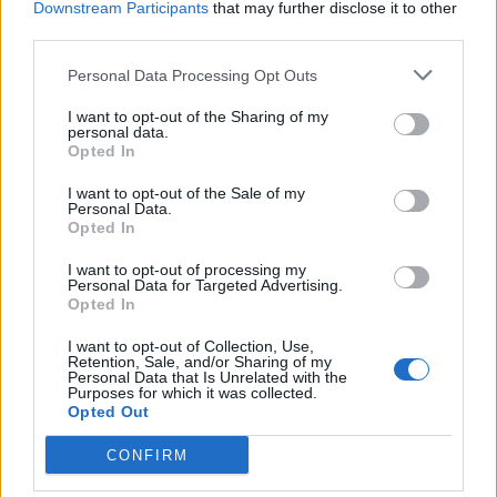
Downstream Participants
that may further disclose it to other
non pervenuto
Cogne
GILLIAVOD G. E C
third parties.
SAS
Personal Data Processing Opt Outs
NOTRE MAISON
non pervenuto
Cogne
DI I.A.S.A.
I want to opt-out of the Sharing of my
personal data.
CELESIA SNC
Opted In
LA MADONNINA
I want to opt-out of the Sale of my
DEL G.PARADISO
Personal Data.
non pervenuto
Cogne
Opted In
DI CHILLOD
ANTONELLA
I want to opt-out of processing my
Personal Data for Targeted Advertising.
HOTEL
Opted In
5-10 milioni
Cogne
BELLEVUE
I want to opt-out of Collection, Use,
COGNE SRL
Retention, Sale, and/or Sharing of my
Personal Data that Is Unrelated with the
Purposes for which it was collected.
2-5 milioni
Courmayeur
CHG SRL
Opted Out
PAVILLON SNC DI
CONFIRM
non pervenuto
Courmayeur
TRUCHET RENZO
& C.