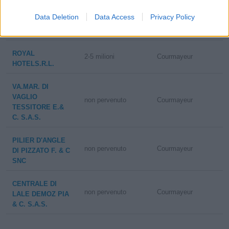
Data Deletion
Data Access
Privacy Policy
AUBERGE DE LA
5-10 milioni
Courmayeur
MAISON SRL
ROYAL
2-5 milioni
Courmayeur
HOTELS.R.L.
VA.MAR. DI
VAGLIO
non pervenuto
Courmayeur
TESSITORE E.&
C. S.A.S.
PILIER D'ANGLE
non pervenuto
Courmayeur
DI PIZZATO F. & C
SNC
CENTRALE DI
non pervenuto
Courmayeur
LALE DEMOZ PIA
& C. S.A.S.