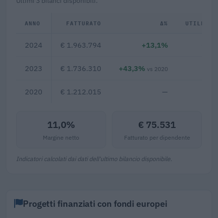
Ultimi 3 bilanci disponibili.
ANNO
FATTURATO
Δ%
UTILE/PE
2024
€ 1.963.794
+13,1%
€ 21
2023
€ 1.736.310
+43,3%
€ 8
vs 2020
2020
€ 1.212.015
—
11,0%
€ 75.531
Margine netto
Fatturato per dipendente
Indicatori calcolati dai dati dell'ultimo bilancio disponibile.
Progetti finanziati con fondi europei