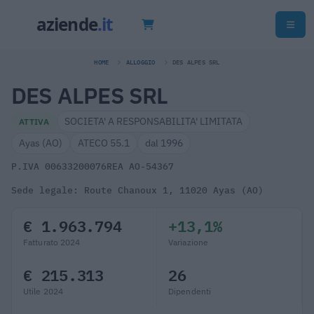
HOME
ALLOGGIO
DES ALPES SRL
DES ALPES SRL
SOCIETA' A RESPONSABILITA' LIMITATA
ATTIVA
Ayas (AO)
ATECO 55.1
dal 1996
P.IVA 00633200076
REA AO-54367
Sede legale: Route Chanoux 1, 11020 Ayas (AO)
€ 1.963.794
+13,1%
Fatturato 2024
Variazione
€ 215.313
26
Utile 2024
Dipendenti