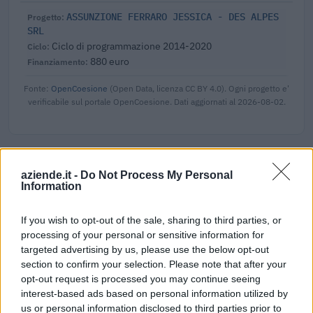
ASSUNZIONE FERRARO JESSICA - DES ALPES
SRL
Ciclo di programmazione 2014-2020
880 euro
Fonte:
OpenCoesione
(Open Data, licenza CC BY 4.0). Ogni progetto e'
verificabile sul portale OpenCoesione. Dati aggiornati al 2026-08-02.
Aiuti di Stato e contributi pubblici
aziende.it -
Do Not Process My Personal
Information
Des Alpes Srl risulta beneficiaria di 31 aiuti o contributi
pubblici per un totale di 1.228.122 euro (2020–2024).
If you wish to opt-out of the sale, sharing to third parties, or
processing of your personal or sensitive information for
2024-12-20
targeted advertising by us, please use the below opt-out
credito d’imposta IMU di cui all’articolo 22 del
section to confirm your selection. Please note that after your
decreto-legge 21 marzo 2022, n. 21
opt-out request is processed you may continue seeing
Agenzia delle Entrate
interest-based ads based on personal information utilized by
6.074 euro
us or personal information disclosed to third parties prior to