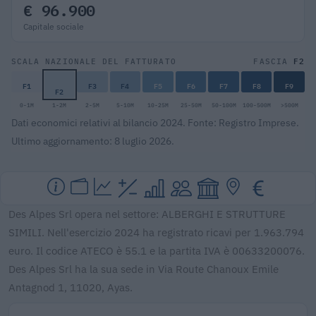
€ 96.900
Capitale sociale
F2
SCALA NAZIONALE DEL FATTURATO
FASCIA
F1
F3
F4
F5
F6
F7
F8
F9
F2
0-1M
1-2M
2-5M
5-10M
10-25M
25-50M
50-100M
100-500M
>500M
Dati economici relativi al bilancio 2024. Fonte: Registro Imprese.
Ultimo aggiornamento: 8 luglio 2026.
Des Alpes Srl opera nel settore: ALBERGHI E STRUTTURE
SIMILI. Nell'esercizio 2024 ha registrato ricavi per 1.963.794
euro. Il codice ATECO è 55.1 e la partita IVA è 00633200076.
Des Alpes Srl ha la sua sede in Via Route Chanoux Emile
Antagnod 1, 11020, Ayas.