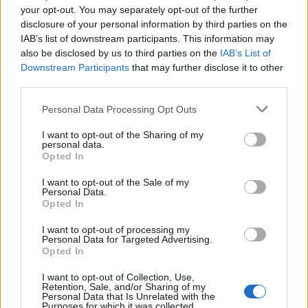
your opt-out. You may separately opt-out of the further
2024-05-07
disclosure of your personal information by third parties on the
Regime quadro nazionale sugli aiuti di Stato –
IAB’s list of downstream participants. This information may
COVID 19 (Artt. 54 - 61 del DL Rilancio come modificato
also be disclosed by us to third parties on the
IAB’s List of
dall'art. 62 del
Downstream Participants
that may further disclose it to other
Comune di Ayas
third parties.
413 euro
Personal Data Processing Opt Outs
2024-04-24
Regime quadro nazionale sugli aiuti di Stato –
I want to opt-out of the Sharing of my
personal data.
COVID 19 (Artt. 54 - 61 del DL Rilancio come modificato
Opted In
dall'art. 62 del
Comune di Ayas
I want to opt-out of the Sale of my
1.149 euro
Personal Data.
Opted In
2024-04-15
I want to opt-out of processing my
Regime quadro nazionale sugli aiuti di Stato –
Personal Data for Targeted Advertising.
COVID 19 (Artt. 54 - 61 del DL Rilancio come modificato
Opted In
dall'art. 62 del
Comune di Ayas
I want to opt-out of Collection, Use,
Retention, Sale, and/or Sharing of my
982 euro
Personal Data that Is Unrelated with the
Purposes for which it was collected.