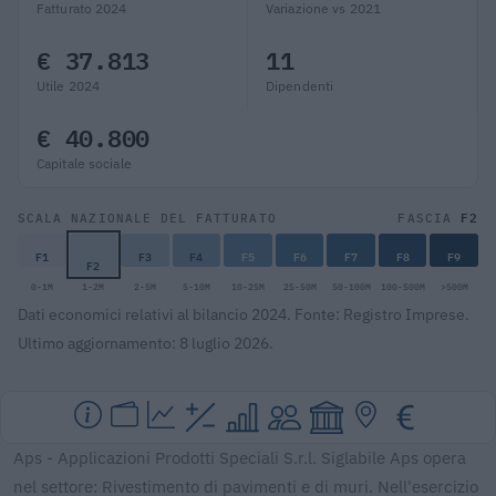
Fatturato 2024
Variazione vs 2021
€ 37.813
11
Utile 2024
Dipendenti
€ 40.800
Capitale sociale
F2
SCALA NAZIONALE DEL FATTURATO
FASCIA
F1
F3
F4
F5
F6
F7
F8
F9
F2
0-1M
1-2M
2-5M
5-10M
10-25M
25-50M
50-100M
100-500M
>500M
Dati economici relativi al bilancio 2024. Fonte: Registro Imprese.
Ultimo aggiornamento: 8 luglio 2026.
Aps - Applicazioni Prodotti Speciali S.r.l. Siglabile Aps opera
nel settore: Rivestimento di pavimenti e di muri. Nell'esercizio