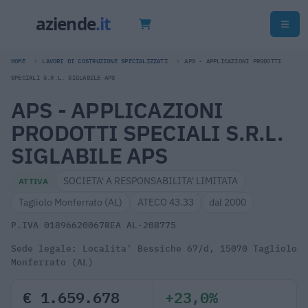
HOME
LAVORI DI COSTRUZIONE SPECIALIZZATI
APS - APPLICAZIONI PRODOTTI
SPECIALI S.R.L. SIGLABILE APS
APS - APPLICAZIONI
PRODOTTI SPECIALI S.R.L.
SIGLABILE APS
SOCIETA' A RESPONSABILITA' LIMITATA
ATTIVA
Tagliolo Monferrato (AL)
ATECO 43.33
dal 2000
P.IVA 01896620067
REA AL-208775
Sede legale: Localita' Bessiche 67/d, 15070 Tagliolo
Monferrato (AL)
€ 1.659.678
+23,0%