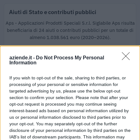
Aiuti di Stato e contributi pubblici
Aps - Applicazioni Prodotti Speciali S.r.l. Siglabile Aps risulta
beneficiaria di 24 aiuti o contributi pubblici per un totale di
almeno 1.038.561 euro (2020–2026).
2026-04-03
Fondo di garanzia per le piccole e medie imprese
aziende.it -
Do Not Process My Personal
Information
Banca del Mezzogiorno MedioCredito Centrale S.p.A.
96.000 euro
If you wish to opt-out of the sale, sharing to third parties, or
2026-03-09
processing of your personal or sensitive information for
esenzioni fiscali e crediti d'imposta adottati a
targeted advertising by us, please use the below opt-out
seguito della crisi economica causata dall'epidemia di
section to confirm your selection. Please note that after your
COVID-19 [con mo
opt-out request is processed you may continue seeing
COMUNE DI TAGLIOLO MONFERRATO
interest-based ads based on personal information utilized by
221 euro
us or personal information disclosed to third parties prior to
your opt-out. You may separately opt-out of the further
2026-02-03
disclosure of your personal information by third parties on the
Esonero dal versamento dei contributi previdenziali
IAB’s list of downstream participants. This information may