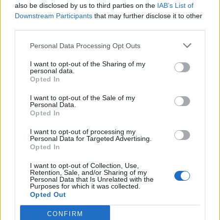
per nuove assunzioni/trasformazioni a tempo
also be disclosed by us to third parties on the
IAB’s List of
indeterminato nel bienni
Downstream Participants
that may further disclose it to other
inps
third parties.
6.000 euro
Personal Data Processing Opt Outs
2025-04-15
I want to opt-out of the Sharing of my
Fondo di garanzia per le piccole e medie imprese
personal data.
Banca del Mezzogiorno MedioCredito Centrale S.p.A.
Opted In
42.400 euro
I want to opt-out of the Sale of my
Personal Data.
2025-03-19
Opted In
Esonero dal versamento dei contributi previdenziali
per nuove assunzioni/trasformazioni a tempo
I want to opt-out of processing my
Personal Data for Targeted Advertising.
indeterminato nel bienni
Opted In
inps
3.742 euro
I want to opt-out of Collection, Use,
Retention, Sale, and/or Sharing of my
Personal Data that Is Unrelated with the
2025-01-27
Purposes for which it was collected.
Esonero dal versamento dei contributi previdenziali
Opted Out
per nuove assunzioni/trasformazioni a tempo
indeterminato nel bienni
CONFIRM