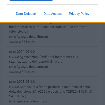
inps
6.000 euro
Data Deletion
Data Access
Privacy Policy
2024-10-29
Credito d'imposta sugli investimenti pubblicitari
incrementali su quotidiani, periodici e sulle emittenti
televisive e r
Agenzia delle Entrate
563 euro
2024-09-30
Agevolazioni IRAP per l’incremento e la
stabilizzazione dei rapporti di lavoro
Agenzia delle entrate
520 euro
2023-05-30
Contributo a fondo perduto [e modifiche ai sensi
della decisione SA. 62668 e decisione C(2022) 171 final)
SA 101076)
agenzia delle entrate