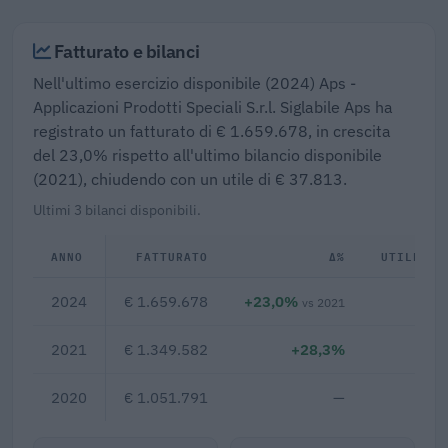
Fatturato e bilanci
Nell'ultimo esercizio disponibile (2024) Aps -
Applicazioni Prodotti Speciali S.r.l. Siglabile Aps ha
registrato un fatturato di € 1.659.678, in crescita
del 23,0% rispetto all'ultimo bilancio disponibile
(2021), chiudendo con un utile di € 37.813.
Ultimi 3 bilanci disponibili.
ANNO
FATTURATO
Δ%
UTILE/PE
2024
€ 1.659.678
+23,0%
€ 3
vs 2021
2021
€ 1.349.582
+28,3%
2020
€ 1.051.791
—