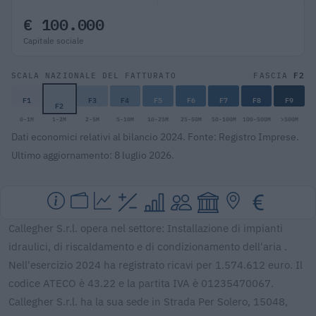
€ 100.000
Capitale sociale
F2
SCALA NAZIONALE DEL FATTURATO
FASCIA
F1
F3
F4
F5
F6
F7
F8
F9
F2
0-1M
1-2M
2-5M
5-10M
10-25M
25-50M
50-100M
100-500M
>500M
Dati economici relativi al bilancio 2024. Fonte: Registro Imprese.
Ultimo aggiornamento: 8 luglio 2026.
Callegher S.r.l. opera nel settore: Installazione di impianti
idraulici, di riscaldamento e di condizionamento dell'aria .
Nell'esercizio 2024 ha registrato ricavi per 1.574.612 euro. Il
codice ATECO è 43.22 e la partita IVA è 01235470067.
Callegher S.r.l. ha la sua sede in Strada Per Solero, 15048,