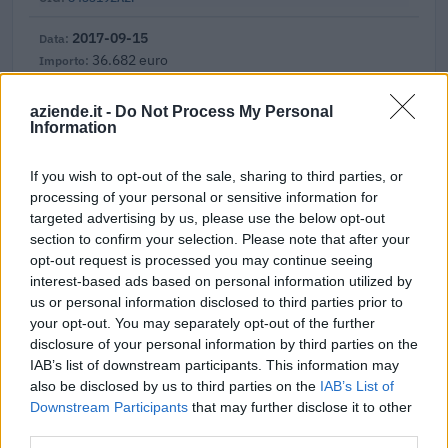
2017-09-15
36.682 euro
7140907EDC
aziende.it -
Do Not Process My Personal
Fonte:
ANAC – Banca Dati Nazionale Contratti Pubblici
(Open Data,
Information
licenza CC BY-SA 4.0). Ogni CIG e' verificabile sul portale ANAC.
If you wish to opt-out of the sale, sharing to third parties, or
processing of your personal or sensitive information for
targeted advertising by us, please use the below opt-out
Aiuti di Stato e contributi pubblici
section to confirm your selection. Please note that after your
opt-out request is processed you may continue seeing
Papillo Ascensori S.r.l. risulta beneficiaria di 8 aiuti o
interest-based ads based on personal information utilized by
contributi pubblici per un totale di 142.652 euro (2021–
us or personal information disclosed to third parties prior to
2023).
your opt-out. You may separately opt-out of the further
disclosure of your personal information by third parties on the
2023-06-27
IAB’s list of downstream participants. This information may
Fondo di garanzia per le piccole e medie imprese
also be disclosed by us to third parties on the
IAB’s List of
Banca del Mezzogiorno MedioCredito Centrale S.p.A.
Downstream Participants
that may further disclose it to other
56.000 euro
third parties.