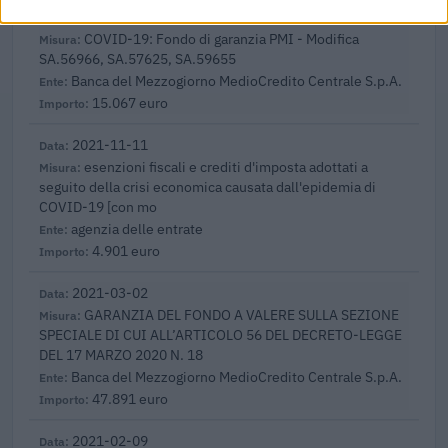
2021-12-10
COVID-19: Fondo di garanzia PMI - Modifica
SA.56966, SA.57625, SA.59655
Banca del Mezzogiorno MedioCredito Centrale S.p.A.
15.067 euro
2021-11-11
esenzioni fiscali e crediti d'imposta adottati a
seguito della crisi economica causata dall'epidemia di
COVID-19 [con mo
agenzia delle entrate
4.901 euro
2021-03-02
GARANZIA DEL FONDO A VALERE SULLA SEZIONE
SPECIALE DI CUI ALL’ARTICOLO 56 DEL DECRETO-LEGGE
DEL 17 MARZO 2020 N. 18
Banca del Mezzogiorno MedioCredito Centrale S.p.A.
47.891 euro
2021-02-09