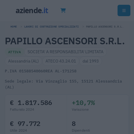
HOME
LAVORI DI COSTRUZIONE SPECIALIZZATI
PAPILLO ASCENSORI S.R.L.
PAPILLO ASCENSORI S.R.L.
SOCIETA' A RESPONSABILITA' LIMITATA
ATTIVA
Alessandria (AL)
ATECO 43.24.01
dal 1993
P.IVA 01588540060
REA AL-171258
Sede legale: Via Vinzaglio 155, 15121 Alessandria
(AL)
€ 1.817.586
+10,7%
Fatturato 2024
Variazione
€ 97.772
8
Utile 2024
Dipendenti