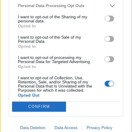
Personal Data Processing Opt Outs
2023-05-30
Contributo a fondo perduto [e modifiche ai sensi
I want to opt-out of the Sharing of my
della decisione SA. 62668 e decisione C(2022) 171 final)
personal data.
SA 101076)
Opted In
agenzia delle entrate
2.000 euro
I want to opt-out of the Sale of my
Personal Data.
Opted In
2023-03-28
esenzioni fiscali e crediti d'imposta adottati a
I want to opt-out of processing my
Personal Data for Targeted Advertising.
seguito della crisi economica causata dall'epidemia di
Opted In
COVID-19 [con mo
agenzia delle entrate
I want to opt-out of Collection, Use,
6.821 euro
Retention, Sale, and/or Sharing of my
Personal Data that Is Unrelated with the
Purposes for which it was collected.
2021-12-21
Opted Out
GARANZIA DEL FONDO A VALERE SULLA SEZIONE
SPECIALE DI CUI ALL’ARTICOLO 56 DEL DECRETO-LEGGE
CONFIRM
DEL 17 MARZO 2020 N. 18
Banca del Mezzogiorno MedioCredito Centrale S.p.A.
8.722 euro
Data Deletion
Data Access
Privacy Policy