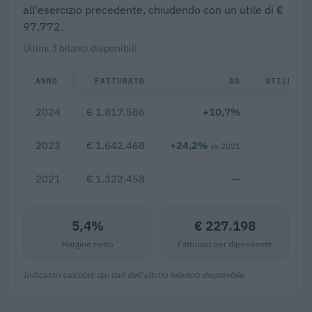
all'esercizio precedente, chiudendo con un utile di €
97.772.
Ultimi 3 bilanci disponibili.
ANNO
FATTURATO
Δ%
UTILE/PE
2024
€ 1.817.586
+10,7%
€ 9
2023
€ 1.642.468
+24,2%
€ 
vs 2021
2021
€ 1.322.458
—
5,4%
€ 227.198
Margine netto
Fatturato per dipendente
Indicatori calcolati dai dati dell'ultimo bilancio disponibile.