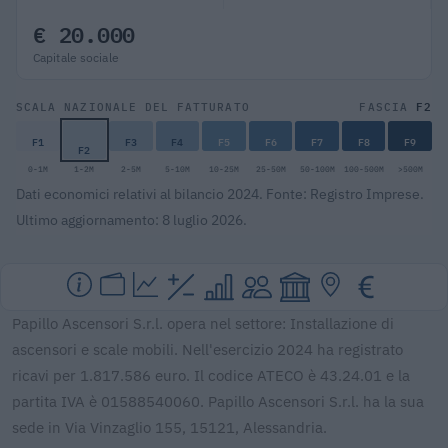
€ 20.000
Capitale sociale
F2
SCALA NAZIONALE DEL FATTURATO
FASCIA
F1
F3
F4
F5
F6
F7
F8
F9
F2
0-1M
1-2M
2-5M
5-10M
10-25M
25-50M
50-100M
100-500M
>500M
Dati economici relativi al bilancio 2024. Fonte: Registro Imprese.
Ultimo aggiornamento: 8 luglio 2026.
Papillo Ascensori S.r.l. opera nel settore: Installazione di
ascensori e scale mobili. Nell'esercizio 2024 ha registrato
ricavi per 1.817.586 euro. Il codice ATECO è 43.24.01 e la
partita IVA è 01588540060. Papillo Ascensori S.r.l. ha la sua
sede in Via Vinzaglio 155, 15121, Alessandria.