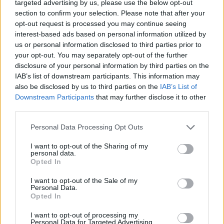
targeted advertising by us, please use the below opt-out
Carpineto Sinello (2)
section to confirm your selection. Please note that after your
Carunchio (5)
opt-out request is processed you may continue seeing
interest-based ads based on personal information utilized by
Casacanditella (18)
us or personal information disclosed to third parties prior to
your opt-out. You may separately opt-out of the further
Casalanguida (2)
disclosure of your personal information by third parties on the
Casalbordino (78)
IAB’s list of downstream participants. This information may
also be disclosed by us to third parties on the
IAB’s List of
Casalincontrada (7)
Downstream Participants
that may further disclose it to other
third parties.
Casoli (137)
Castel Frentano (39)
Personal Data Processing Opt Outs
Castelguidone (2)
I want to opt-out of the Sharing of my
personal data.
Castiglione Messer Marino (9)
Opted In
Celenza sul Trigno (3)
I want to opt-out of the Sale of my
Personal Data.
Chieti (871)
Opted In
Civitaluparella (2)
I want to opt-out of processing my
Personal Data for Targeted Advertising.