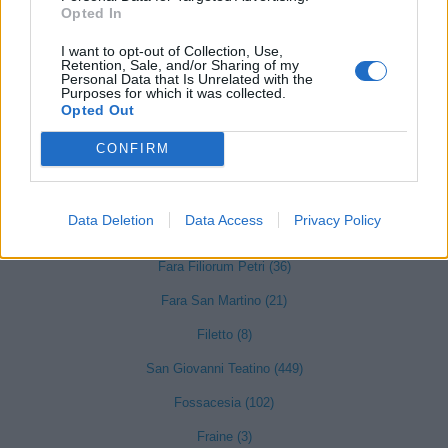
Civitella Messer Raimondo (6)
Opted In
Colledimacine (1)
I want to opt-out of Collection, Use,
Retention, Sale, and/or Sharing of my
Colledimezzo (2)
Personal Data that Is Unrelated with the
Purposes for which it was collected.
Opted Out
Crecchio (32)
CONFIRM
Cupello (64)
Dogliola (4)
Data Deletion
Data Access
Privacy Policy
Fallo (4)
Fara Filiorum Petri (36)
Fara San Martino (21)
Filetto (8)
San Giovanni Teatino (449)
Fossacesia (102)
Fraine (3)