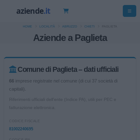
HOME
LOCALITÀ
ABRUZZO
CHIETI
PAGLIETA
Aziende a Paglieta
Comune di Paglieta – dati ufficiali
66
imprese registrate nel comune (di cui 37 società di
capitali).
Riferimenti ufficiali dell'ente (Indice PA), utili per PEC e
fatturazione elettronica.
CODICE FISCALE
81002240695
CODICE IPA