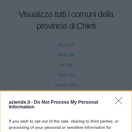
Visualizza tutti i comuni della
provincia di Chieti
Altino (47)
Archi (29)
Ari (10)
Arielli (35)
Atessa (257)
Bomba (2)
aziende.it -
Do Not Process My Personal
Borrello (4)
Information
Bucchianico (37)
If you wish to opt-out of the sale, sharing to third parties, or
Canosa Sannita (22)
processing of your personal or sensitive information for