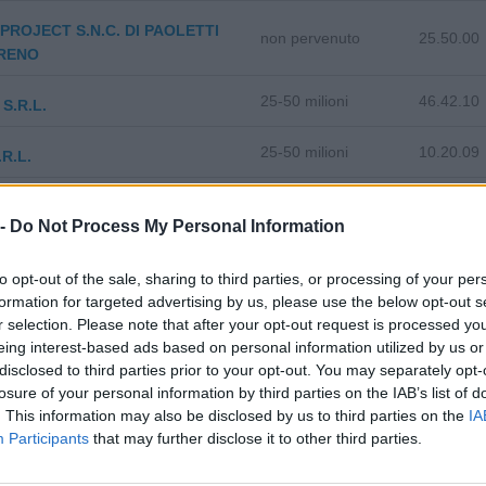
PROJECT S.N.C. DI PAOLETTI
non pervenuto
25.50.00
RENO
25-50 milioni
46.42.10
S.R.L.
25-50 milioni
10.20.09
R.L.
5-10 milioni
NU.LL.00
RL
 -
Do Not Process My Personal Information
0-1 milioni
46.18.20
S.R.L.
to opt-out of the sale, sharing to third parties, or processing of your per
formation for targeted advertising by us, please use the below opt-out s
0-1 milioni
42.22.00
BLUENERGY SRL
r selection. Please note that after your opt-out request is processed y
eing interest-based ads based on personal information utilized by us or
10-25 milioni
33.20.02
SERVIZI S.R.L.
disclosed to third parties prior to your opt-out. You may separately opt-
losure of your personal information by third parties on the IAB’s list of
. This information may also be disclosed by us to third parties on the
IA
5-10 milioni
25.11.00
CHI - S.R.L.
Participants
that may further disclose it to other third parties.
1-2 milioni
47.11.20
FERRI S.R.L.