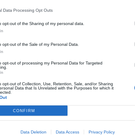
1-2 milioni
43.21.01
l Data Processing Opt Outs
PIANTI SRL
o opt-out of the Sharing of my personal data.
non pervenuto
43.21.01
S.R.L
In
25-50 milioni
25.52.00
S S.R.L.'
o opt-out of the Sale of my Personal Data.
In
2-5 milioni
46.61.00
 SRL
to opt-out of processing my Personal Data for Targeted
2-5 milioni
10.11.00
ing.
 CARNI SRL
In
FA AUTOTRASPORTI SRL
o opt-out of Collection, Use, Retention, Sale, and/or Sharing
5-10 milioni
49.41.00
ersonal Data that Is Unrelated with the Purposes for which it
RSONALE
lected.
Out
A. ALLEVATORI SOCIETA'
0-1 milioni
15.00.00
RATIVA ANVERSANA
CONFIRM
5-10 milioni
10.11.00
ASH S.R.L.
Data Deletion
Data Access
Privacy Policy