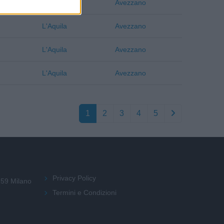
L'Aquila
Avezzano
L'Aquila
Avezzano
L'Aquila
Avezzano
L'Aquila
Avezzano
1
2
3
4
5
Privacy Policy
159 Milano
Termini e Condizioni