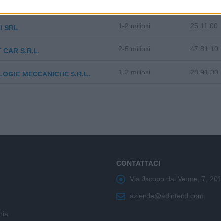
10-25 milioni
25.51.00
S.R.L.
1-2 milioni
25.11.00
I SRL
2-5 milioni
47.81.10
 CAR S.R.L.
1-2 milioni
28.91.00
OGIE MECCANICHE S.R.L.
CONTATTACI
Via Jacopo dal Verme, 7, 20
aziende@adintend.com
ria