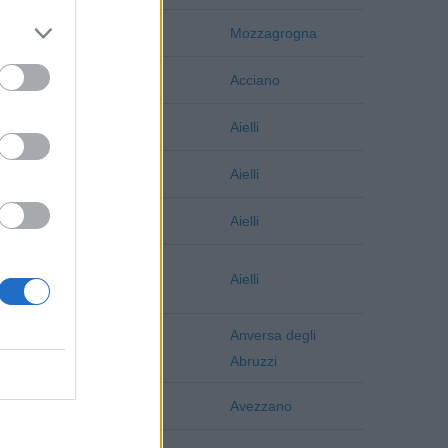
Chieti
Mozzagrogna
L'Aquila
Acciano
L'Aquila
Aielli
L'Aquila
Aielli
L'Aquila
Aielli
L'Aquila
Aielli
Anversa degli
L'Aquila
Abruzzi
L'Aquila
Avezzano