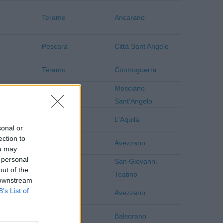
Teramo
Ancarano
Pescara
Città Sant'Angelo
Teramo
Controguerra
Mosciano
Teramo
Sant'Angelo
L'Aquila
L'Aquila
sonal or
ection to
L'Aquila
Avezzano
ou may
 personal
San Giovanni
Chieti
out of the
Teatino
 downstream
B’s List of
L'Aquila
Avezzano
L'Aquila
Balsorano