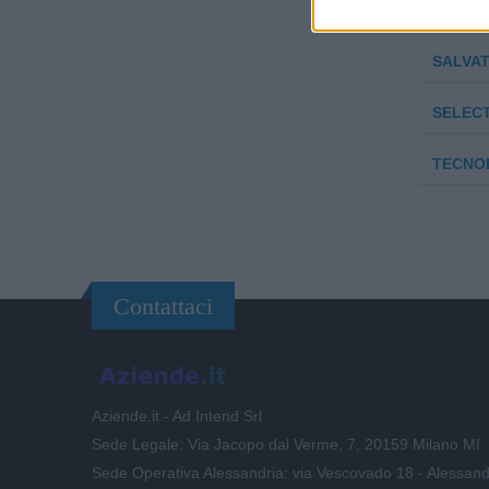
Z.C.M. 
SALVAT
SELECT
TECNOL
Contattaci
Aziende.it - Ad Intend Srl
Sede Legale: Via Jacopo dal Verme, 7, 20159 Milano MI
Sede Operativa Alessandria: via Vescovado 18 - Alessand