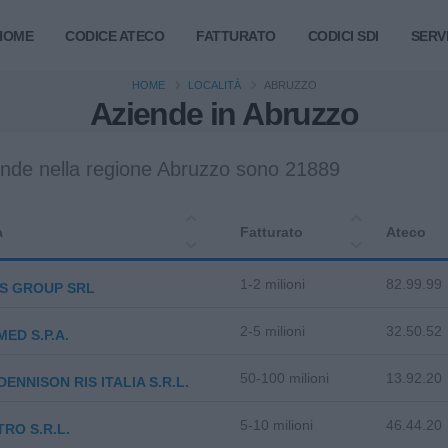
HOME
CODICE ATECO
FATTURATO
CODICI SDI
SERVI
HOME
LOCALITÀ
ABRUZZO
Aziende in Abruzzo
ende nella regione Abruzzo sono 21889
a
Fatturato
Ateco
1-2 milioni
82.99.99
S GROUP SRL
2-5 milioni
32.50.52
ED S.P.A.
50-100 milioni
13.92.20
DENNISON RIS ITALIA S.R.L.
5-10 milioni
46.44.20
TRO S.R.L.