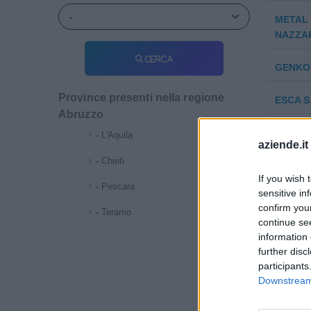
METAL 
NAZZA
Cerca
GENKO 
Province presenti nella regione
ESCA S.
Abruzzo
RWD S
-
L'Aquila
aziende.it
-
Chieti
PHYSIS 
If you wish 
-
Pescara
sensitive in
ERGON
confirm you
-
Teramo
continue se
TEKNA 
information 
further disc
participants
TECNOL
Downstream 
PUNTO 