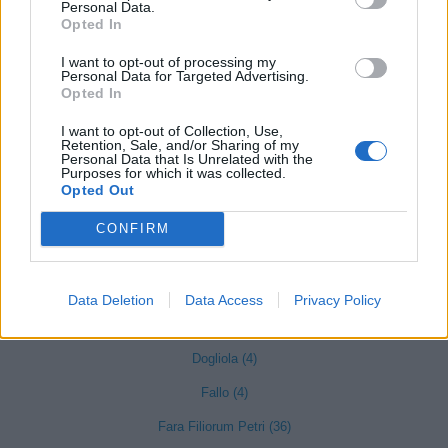
Personal Data.
Opted In
Castiglione Messer Marino (9)
I want to opt-out of processing my
Celenza sul Trigno (3)
Personal Data for Targeted Advertising.
Opted In
Chieti (871)
I want to opt-out of Collection, Use,
Civitaluparella (2)
Retention, Sale, and/or Sharing of my
Personal Data that Is Unrelated with the
Civitella Messer Raimondo (6)
Purposes for which it was collected.
Opted Out
Colledimacine (1)
CONFIRM
Colledimezzo (2)
Crecchio (32)
Data Deletion
Data Access
Privacy Policy
Cupello (64)
Dogliola (4)
Fallo (4)
Fara Filiorum Petri (36)