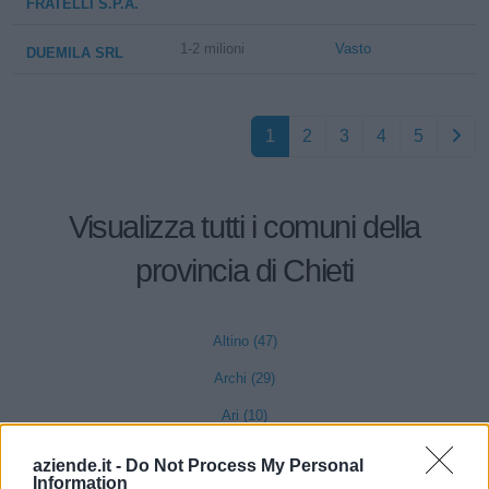
FRATELLI S.P.A.
1-2 milioni
Vasto
DUEMILA SRL
1
2
3
4
5
Visualizza tutti i comuni della
provincia di Chieti
Altino (47)
Archi (29)
Ari (10)
Arielli (35)
aziende.it -
Do Not Process My Personal
Information