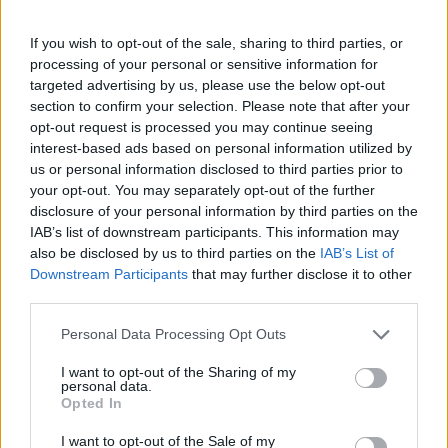
Atessa (257)
Bomba (2)
If you wish to opt-out of the sale, sharing to third parties, or
processing of your personal or sensitive information for
Borrello (4)
targeted advertising by us, please use the below opt-out
Bucchianico (37)
section to confirm your selection. Please note that after your
opt-out request is processed you may continue seeing
Canosa Sannita (22)
interest-based ads based on personal information utilized by
us or personal information disclosed to third parties prior to
Carpineto Sinello (2)
your opt-out. You may separately opt-out of the further
Carunchio (5)
disclosure of your personal information by third parties on the
IAB’s list of downstream participants. This information may
Casacanditella (18)
also be disclosed by us to third parties on the
IAB’s List of
Casalanguida (2)
Downstream Participants
that may further disclose it to other
third parties.
Casalbordino (78)
Personal Data Processing Opt Outs
Casalincontrada (7)
I want to opt-out of the Sharing of my
Casoli (137)
personal data.
Opted In
Castel Frentano (39)
I want to opt-out of the Sale of my
Castelguidone (2)