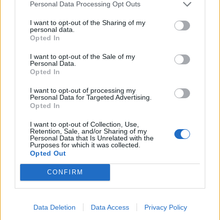
Personal Data Processing Opt Outs
MEGA
I want to opt-out of the Sharing of my
personal data.
INTERNATIONAL
2-5 milioni
Milano
Opted In
S.R.L. IN BREVE
MEGA S.R.L.
I want to opt-out of the Sale of my
Personal Data.
NORTHGATEARINSO
Opted In
25-50 milioni
Milano
ITALIA S.R.L.
I want to opt-out of processing my
Personal Data for Targeted Advertising.
NEPHILA DI
Opted In
IACOPO
non pervenuto
Firenze
SPALLETTI ED
I want to opt-out of Collection, Use,
Retention, Sale, and/or Sharing of my
EMANUELA DAL
Personal Data that Is Unrelated with the
MAS SOCIETA'
Purposes for which it was collected.
Opted Out
CONSULENZA
CONFIRM
ELABORAZIONE
2-5 milioni
Taggia
SERVIZ I
INFORMATICA
SRL
Data Deletion
Data Access
Privacy Policy