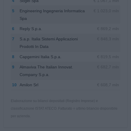
4
Sogei Spa
€ 1.067,1 mln
5
Engineering Ingegneria Informatica
€ 1.023,0 mln
Spa
6
Reply S.p.a.
€ 869,2 mln
7
S.a.p. Italia Sistemi Applicazioni
€ 848,3 mln
Prodotti In Data
8
Capgemini Italia S.p.a.
€ 819,5 mln
9
Almaviva The Italian Innovat.
€ 682,7 mln
Company S.p.a.
10
Amilon Srl
€ 608,7 mln
Elaborazione su bilanci depositati (Registro Imprese) e
classificazione ISTAT ATECO. Fatturato = ultimo bilancio disponibile
per azienda.