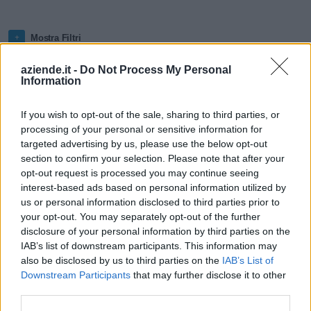
Mostra Filtri
aziende.it -
Do Not Process My Personal
Totale risultati: 26998
Information
If you wish to opt-out of the sale, sharing to third parties, or
Azienda
Fatturato
Città
processing of your personal or sensitive information for
targeted advertising by us, please use the below opt-out
section to confirm your selection. Please note that after your
NATIONAL
opt-out request is processed you may continue seeing
50-100 milioni
Assago
INSTRUMENTS
interest-based ads based on personal information utilized by
ITALY S.R.L.
us or personal information disclosed to third parties prior to
your opt-out. You may separately opt-out of the further
C.D.
disclosure of your personal information by third parties on the
COORDINAMENTO
0-1 milioni
Limbiate
IAB’s list of downstream participants. This information may
DATI AZIENDALI
also be disclosed by us to third parties on the
IAB’s List of
S.R.L.
Downstream Participants
that may further disclose it to other
Casalnuovo di
third parties.
ADVANCED
10-25 milioni
Napoli
SYSTEMS S.P.A.