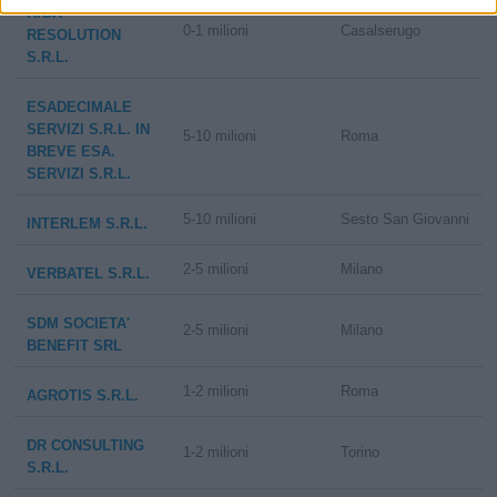
HIGH
0-1 milioni
Casalserugo
RESOLUTION
S.R.L.
ESADECIMALE
SERVIZI S.R.L. IN
5-10 milioni
Roma
BREVE ESA.
SERVIZI S.R.L.
5-10 milioni
Sesto San Giovanni
INTERLEM S.R.L.
2-5 milioni
Milano
VERBATEL S.R.L.
SDM SOCIETA'
2-5 milioni
Milano
BENEFIT SRL
1-2 milioni
Roma
AGROTIS S.R.L.
DR CONSULTING
1-2 milioni
Torino
S.R.L.