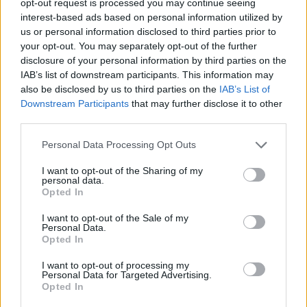
opt-out request is processed you may continue seeing
divisioni 59, 60 e 61, in modo da mantenere separate le
interest-based ads based on personal information utilized by
diverse fasi di questo processo. I singoli elementi, quali film,
us or personal information disclosed to third parties prior to
serie televisive eccetera sono realizzati tramite attività
your opt-out. You may separately opt-out of the further
incluse nella divisione 59, mentre la creazione di
disclosure of your personal information by third parties on the
IAB’s list of downstream participants. This information may
trasmissioni di programmi televisivi completi, costituiti da
also be disclosed by us to third parties on the
IAB’s List of
alcuni elementi prodotti nella divisione 59 e da altri
Downstream Participants
that may further disclose it to other
componenti (quali la programmazione di telegiornali) è
third parties.
inclusa nella divisione 60. La divisione 60 comprende anche
Personal Data Processing Opt Outs
la trasmissione di tali programmi, effettuata da parte del
produttore degli stessi. La diffusione di trasmissioni di
I want to opt-out of the Sharing of my
personal data.
programmi televisivi completi da parte di terzi, ossia senza
Opted In
alterazione del contenuto, è inclusa nella divisione 61.
I want to opt-out of the Sale of my
Queste attività di diffusione possono avvenire tramite
Personal Data.
sistemi radiotelevisivi, via satellite o via cavo."
Opted In
I want to opt-out of processing my
Personal Data for Targeted Advertising.
PRODUZIONE DI SOFTWARE, CONSULENZA
Opted In