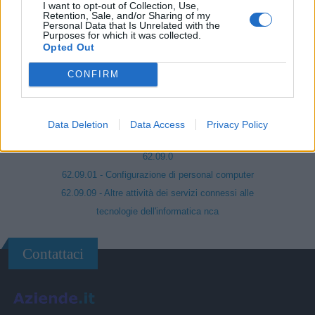
I want to opt-out of Collection, Use,
INFORMATICA E ATTIVITÀ CONNESSE
Retention, Sale, and/or Sharing of my
Personal Data that Is Unrelated with the
62.0
Purposes for which it was collected.
Opted Out
62.01 - Produzione di software non connesso all'edizione
62.02 - Consulenza nel settore delle tecnologie
CONFIRM
dell'informatica
62.03 - Gestione di strutture e apparecchiature
informatiche hardware - housing (esclusa la riparazione)
Data Deletion
Data Access
Privacy Policy
62.09
62.09.0
62.09.01 - Configurazione di personal computer
62.09.09 - Altre attività dei servizi connessi alle
tecnologie dell'informatica nca
Contattaci