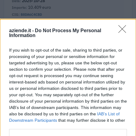
2025-10-28
10.409 euro
B8DA6C4CBD
2025-10-27
aziende.it -
Do Not Process My Personal
12.750 euro
Information
B8CE4D0E9C
If you wish to opt-out of the sale, sharing to third parties, or
Fonte:
ANAC – Banca Dati Nazionale Contratti Pubblici
(Open Data,
processing of your personal or sensitive information for
licenza CC BY-SA 4.0). Ogni CIG e' verificabile sul portale ANAC.
targeted advertising by us, please use the below opt-out
section to confirm your selection. Please note that after your
opt-out request is processed you may continue seeing
interest-based ads based on personal information utilized by
Aiuti di Stato e contributi pubblici
us or personal information disclosed to third parties prior to
your opt-out. You may separately opt-out of the further
Iridesgroup S.r.l. risulta beneficiaria di 20 aiuti o contributi
disclosure of your personal information by third parties on the
pubblici per un totale di 261.893 euro (2020–2026).
IAB’s list of downstream participants. This information may
also be disclosed by us to third parties on the
IAB’s List of
2026-05-25
Downstream Participants
that may further disclose it to other
Credito d'imposta formazione 4.0
third parties.
Agenzia delle Entrate