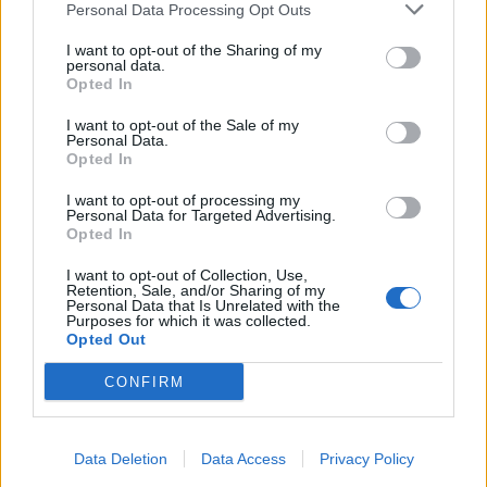
4.751 euro
Personal Data Processing Opt Outs
2026-05-25
I want to opt-out of the Sharing of my
personal data.
Credito d'imposta formazione 4.0
Opted In
Agenzia delle Entrate
8.625 euro
I want to opt-out of the Sale of my
Personal Data.
Opted In
2026-05-25
Credito d'imposta formazione 4.0
I want to opt-out of processing my
Agenzia delle Entrate
Personal Data for Targeted Advertising.
Opted In
6.506 euro
I want to opt-out of Collection, Use,
2026-05-25
Retention, Sale, and/or Sharing of my
Personal Data that Is Unrelated with the
Credito d'imposta formazione 4.0
Purposes for which it was collected.
Agenzia delle Entrate
Opted Out
3.688 euro
CONFIRM
2026-05-25
Credito d'imposta formazione 4.0
Agenzia delle Entrate
Data Deletion
Data Access
Privacy Policy
5.000 euro