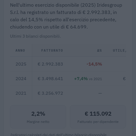
Nell'ultimo esercizio disponibile (2025) Iridesgroup
S.r.l. ha registrato un fatturato di € 2.992.383, in
calo del 14,5% rispetto all'esercizio precedente,
chiudendo con un utile di € 64.699.
Ultimi 3 bilanci disponibili.
ANNO
FATTURATO
Δ%
UTILE/PER
2025
€ 2.992.383
-14,5%
€ 64
2024
€ 3.498.641
+7,4%
€ 188
vs 2021
2021
€ 3.256.972
—
2,2%
€ 115.092
Margine netto
Fatturato per dipendente
Indicatori calcolati dai dati dell'ultimo bilancio disponibile.