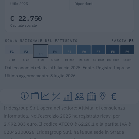
Utile 2025
Dipendenti
€ 22.750
Capitale sociale
F3
SCALA NAZIONALE DEL FATTURATO
FASCIA
F1
F2
F4
F5
F6
F7
F8
F9
F3
0-1M
1-2M
2-5M
5-10M
10-25M
25-50M
50-100M
100-500M
>500M
Dati economici relativi al bilancio 2025. Fonte: Registro Imprese.
Ultimo aggiornamento: 8 luglio 2026.
Iridesgroup S.r.l. opera nel settore: Attivita' di consulenza
informatica. Nell'esercizio 2025 ha registrato ricavi per
2.992.383 euro. Il codice ATECO è 62.20.1 e la partita IVA è
02042300026. Iridesgroup S.r.l. ha la sua sede in Strada