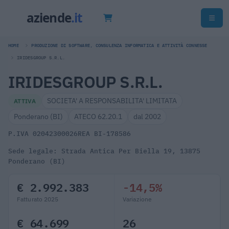
HOME
PRODUZIONE DI SOFTWARE, CONSULENZA INFORMATICA E ATTIVITÀ CONNESSE
IRIDESGROUP S.R.L.
IRIDESGROUP S.R.L.
SOCIETA' A RESPONSABILITA' LIMITATA
ATTIVA
Ponderano (BI)
ATECO 62.20.1
dal 2002
P.IVA 02042300026
REA BI-178586
Sede legale: Strada Antica Per Biella 19, 13875
Ponderano (BI)
€ 2.992.383
-14,5%
Fatturato 2025
Variazione
€ 64.699
26