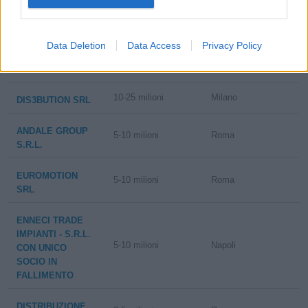
MASTERTRADE
25-50 milioni
Napoli
S.P.A.
Data Deletion
Data Access
Privacy Policy
25-50 milioni
Roma
D2 GROUP S.R.L.
10-25 milioni
Milano
DIS3BUTION SRL
ANDALE GROUP
5-10 milioni
Roma
S.R.L.
EUROMOTION
5-10 milioni
Roma
SRL
ENNECI TRADE
IMPIANTI - S.R.L.
5-10 milioni
Napoli
CON UNICO
SOCIO IN
FALLIMENTO
DISTRIBUZIONE