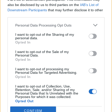
BURRESI &
also be disclosed by us to third parties on the
IAB’s List of
FOSSATI S.N.C DI
non pervenuto
Poggibonsi
Downstream Participants
that may further disclose it to other
BURRESI M. E
third parties.
FOSSATI B.
Personal Data Processing Opt Outs
DIGITECNO S.N.C.
non pervenuto
Teramo
DI MARCOZZI
I want to opt-out of the Sharing of my
personal data.
ALFONSO &C.
Opted In
1-2 milioni
Veglie
MICRON S.R.L.
I want to opt-out of the Sale of my
Personal Data.
Opted In
2-5 milioni
Empoli
SPS S.R.L.
I want to opt-out of processing my
0-1 milioni
Roma
SINTEL IT S.R.L.
Personal Data for Targeted Advertising.
Opted In
EGROSS -
I want to opt-out of Collection, Use,
SOCIETA' A
Retention, Sale, and/or Sharing of my
0-1 milioni
Roma
Personal Data that Is Unrelated with the
RESPONSABILITA'
Purposes for which it was collected.
LIMITATA
Opted Out
50-100 milioni
Roma
HTDI S.R.L.
CONFIRM