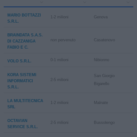
MARIO BOTTAZZI
1-2 milioni
Genova
S.R.L.
BRAINDATA S.A.S.
non pervenuto
Casatenovo
DI CAZZANIGA
FABIO E C.
0-1 milioni
Nibionno
VOLO S.R.L.
KORA SISTEMI
San Giorgio
2-5 milioni
INFORMATICI
Bigarello
S.R.L.
LA MULTITECNICA
1-2 milioni
Malnate
SRL
OCTAVIAN
2-5 milioni
Bussolengo
SERVICE S.R.L.