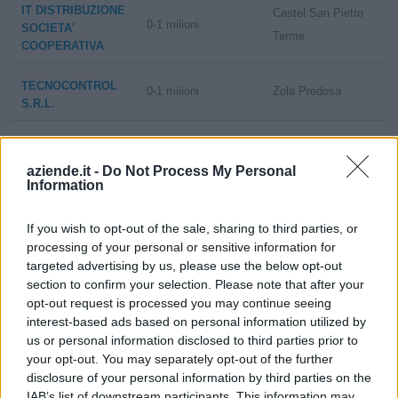
IT DISTRIBUZIONE
Castel San Pietro
0-1 milioni
SOCIETA'
Terme
COOPERATIVA
TECNOCONTROL
0-1 milioni
Zola Predosa
S.R.L.
TOMWARE
SOCIETA'
aziende.it -
Do Not Process My Personal
CONSORTILE A
Information
RESPONSABILITA'
5-10 milioni
Ravenna
LIMITATA
If you wish to opt-out of the sale, sharing to third parties, or
BREVEMENTE
processing of your personal or sensitive information for
ANCHE TOMWARE
targeted advertising by us, please use the below opt-out
S.C.A R.L.
section to confirm your selection. Please note that after your
opt-out request is processed you may continue seeing
UMBERTO VALORI
0-1 milioni
Cecina
interest-based ads based on personal information utilized by
& C. SRL
us or personal information disclosed to third parties prior to
your opt-out. You may separately opt-out of the further
0-1 milioni
Bientina
DATA PORT SRL
disclosure of your personal information by third parties on the
IAB’s list of downstream participants. This information may