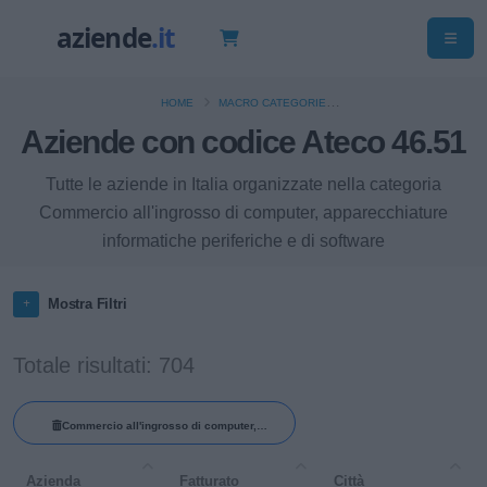
HOME
MACRO CATEGORIE
Aziende con codice Ateco 46.51
COMMERCIO ALL'INGROSSO (ESCLUSO QUELLO DI AUTOVEICOLI E DI
MOTOCICLI)
Tutte le aziende in Italia organizzate nella categoria
Commercio all'ingrosso di computer, apparecchiature
informatiche periferiche e di software
Mostra Filtri
Totale risultati: 704
Commercio all'ingrosso di computer,
apparecchiature informatiche periferiche e di
Azienda
Fatturato
Città
software