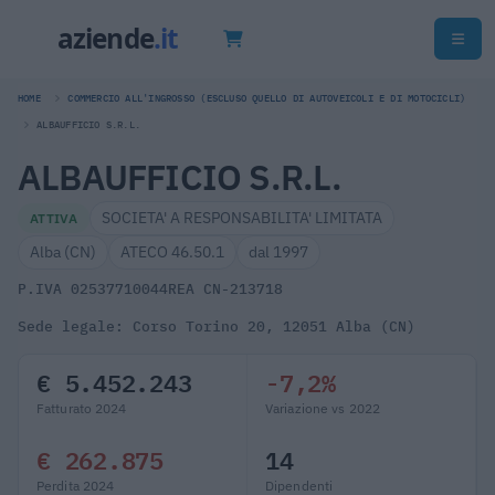
HOME
COMMERCIO ALL'INGROSSO (ESCLUSO QUELLO DI AUTOVEICOLI E DI MOTOCICLI)
ALBAUFFICIO S.R.L.
ALBAUFFICIO S.R.L.
SOCIETA' A RESPONSABILITA' LIMITATA
ATTIVA
Alba (CN)
ATECO 46.50.1
dal 1997
P.IVA 02537710044
REA CN-213718
Sede legale: Corso Torino 20, 12051 Alba (CN)
€ 5.452.243
-7,2%
Fatturato 2024
Variazione vs 2022
€ 262.875
14
Perdita 2024
Dipendenti