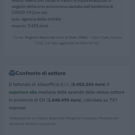
esenzioni fiscali e crediti d'imposta adottati a
seguito della crisi economica causata dall'epidemia di
COVID-19 [con mo
agenzia delle entrate
3.691 euro
Fonte:
Registro Nazionale Aiuti di Stato (RNA)
– Open Data, licenza
IODL 2.0. Dati aggiornati al 2026-07-02.
Confronto di settore
Il fatturato di Albaufficio S.r.l. (
5.452.243 euro
) è
superiore alla
mediana delle aziende dello stesso settore
in provincia di CN (
1.848.495 euro
), calcolata su 757
imprese.
Elaborazione sui bilanci depositati (Registro Imprese). Mediana per
divisione ATECO e provincia.