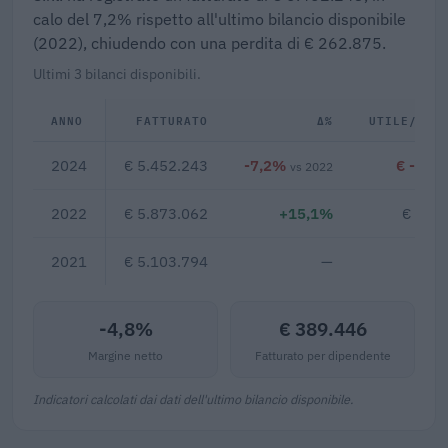
calo del 7,2% rispetto all'ultimo bilancio disponibile
(2022), chiudendo con una perdita di € 262.875.
Ultimi 3 bilanci disponibili.
ANNO
FATTURATO
Δ%
UTILE/PER
2024
€ 5.452.243
-7,2%
€ -262
vs 2022
2022
€ 5.873.062
+15,1%
€ 261
2021
€ 5.103.794
—
-4,8%
€ 389.446
Margine netto
Fatturato per dipendente
Indicatori calcolati dai dati dell'ultimo bilancio disponibile.