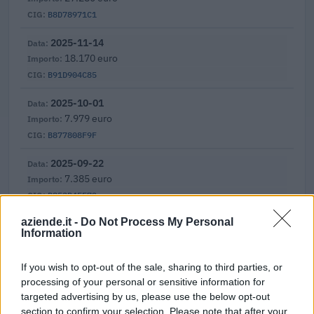
B8D78971C1
2025-11-14
18.170 euro
B91D904C85
2025-10-01
7.979 euro
B877808F9F
2025-09-22
7.385 euro
B853B4FF72
aziende.it -
Do Not Process My Personal
2025-07-29
Information
5.800 euro
B7D0A041CA
If you wish to opt-out of the sale, sharing to third parties, or
processing of your personal or sensitive information for
2025-07-25
targeted advertising by us, please use the below opt-out
8.143 euro
section to confirm your selection. Please note that after your