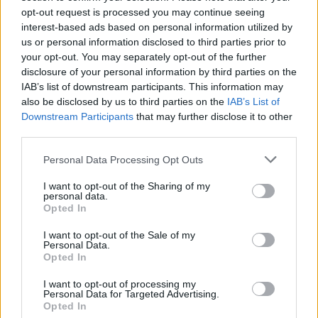
B7C59A01E1
opt-out request is processed you may continue seeing
interest-based ads based on personal information utilized by
2025-06-23
us or personal information disclosed to third parties prior to
14.399 euro
your opt-out. You may separately opt-out of the further
B6FB4D07B7
disclosure of your personal information by third parties on the
IAB’s list of downstream participants. This information may
Fonte:
ANAC – Banca Dati Nazionale Contratti Pubblici
(Open Data,
also be disclosed by us to third parties on the
IAB’s List of
licenza CC BY-SA 4.0). Ogni CIG e' verificabile sul portale ANAC.
Downstream Participants
that may further disclose it to other
third parties.
Personal Data Processing Opt Outs
Aiuti di Stato e contributi pubblici
I want to opt-out of the Sharing of my
personal data.
Albaufficio S.r.l. risulta beneficiaria di 5 aiuti o contributi
Opted In
pubblici per un totale di 332.368 euro (2021–2024).
I want to opt-out of the Sale of my
2024-12-03
Personal Data.
Opted In
Fondo di garanzia per le piccole e medie imprese
Banca del Mezzogiorno MedioCredito Centrale S.p.A.
I want to opt-out of processing my
120.000 euro
Personal Data for Targeted Advertising.
Opted In