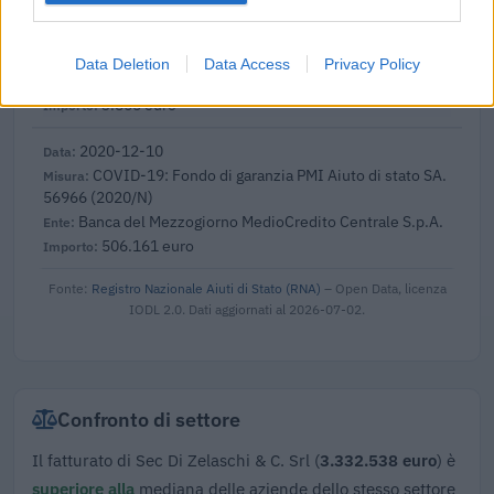
esenzioni fiscali e crediti d'imposta adottati a
seguito della crisi economica causata dall'epidemia di
COVID-19 [con mo
Data Deletion
Data Access
Privacy Policy
agenzia delle entrate
3.865 euro
2020-12-10
COVID-19: Fondo di garanzia PMI Aiuto di stato SA.
56966 (2020/N)
Banca del Mezzogiorno MedioCredito Centrale S.p.A.
506.161 euro
Fonte:
Registro Nazionale Aiuti di Stato (RNA)
– Open Data, licenza
IODL 2.0. Dati aggiornati al 2026-07-02.
Confronto di settore
Il fatturato di Sec Di Zelaschi & C. Srl (
3.332.538 euro
) è
superiore alla
mediana delle aziende dello stesso settore