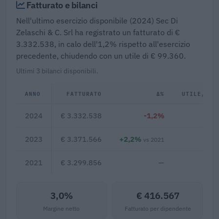
Fatturato e bilanci
Nell'ultimo esercizio disponibile (2024) Sec Di
Zelaschi & C. Srl ha registrato un fatturato di €
3.332.538, in calo dell'1,2% rispetto all'esercizio
precedente, chiudendo con un utile di € 99.360.
Ultimi 3 bilanci disponibili.
ANNO
FATTURATO
Δ%
UTILE/PER
2024
€ 3.332.538
-1,2%
€ 99
2023
€ 3.371.566
+2,2%
€ 91
vs 2021
2021
€ 3.299.856
—
3,0%
€ 416.567
Margine netto
Fatturato per dipendente