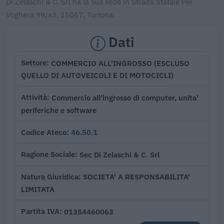
Di Zelaschi & C. Srl ha la sua sede in Strada Statale Per
Voghera 99/a3, 15057, Tortona.
Dati
COMMERCIO ALL'INGROSSO (ESCLUSO
Settore
QUELLO DI AUTOVEICOLI E DI MOTOCICLI)
Commercio all'ingrosso di computer, unita'
Attività
periferiche e software
46.50.1
Codice Ateco
Sec Di Zelaschi & C. Srl
Ragione Sociale
SOCIETA' A RESPONSABILITA'
Natura Giuridica
LIMITATA
01354460063
Partita IVA