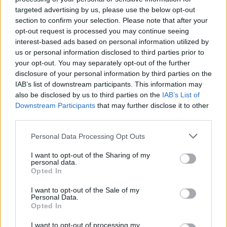
2025-04-02
targeted advertising by us, please use the below opt-out
5.410 euro
section to confirm your selection. Please note that after your
B654C94F31
opt-out request is processed you may continue seeing
interest-based ads based on personal information utilized by
2025-03-31
us or personal information disclosed to third parties prior to
70.214 euro
your opt-out. You may separately opt-out of the further
B648097911
disclosure of your personal information by third parties on the
IAB’s list of downstream participants. This information may
Fonte:
ANAC – Banca Dati Nazionale Contratti Pubblici
(Open Data,
also be disclosed by us to third parties on the
IAB’s List of
licenza CC BY-SA 4.0). Ogni CIG e' verificabile sul portale ANAC.
Downstream Participants
that may further disclose it to other
third parties.
Personal Data Processing Opt Outs
Aiuti di Stato e contributi pubblici
I want to opt-out of the Sharing of my
personal data.
Datago.it S.r.l. risulta beneficiaria di 5 aiuti o contributi
Opted In
pubblici per un totale di 30.184 euro (2021–2024).
I want to opt-out of the Sale of my
Personal Data.
2024-09-30
Opted In
Agevolazioni IRAP per l’incremento e la
stabilizzazione dei rapporti di lavoro
I want to opt-out of processing my