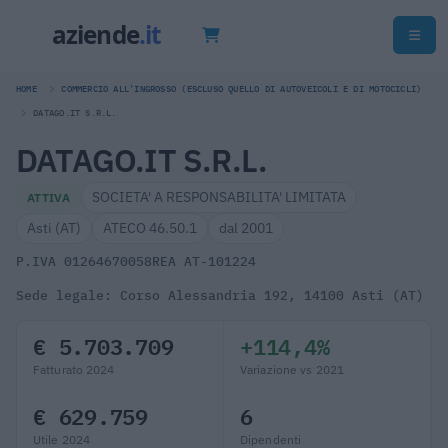
HOME
COMMERCIO ALL'INGROSSO (ESCLUSO QUELLO DI AUTOVEICOLI E DI MOTOCICLI)
DATAGO.IT S.R.L.
DATAGO.IT S.R.L.
SOCIETA' A RESPONSABILITA' LIMITATA
ATTIVA
Asti (AT)
ATECO 46.50.1
dal 2001
P.IVA 01264670058
REA AT-101224
Sede legale: Corso Alessandria 192, 14100 Asti (AT)
€ 5.703.709
+114,4%
Fatturato 2024
Variazione vs 2021
€ 629.759
6
Utile 2024
Dipendenti