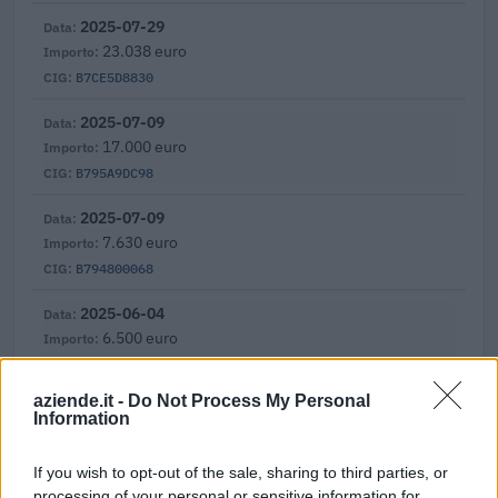
2025-07-29
23.038 euro
B7CE5D8830
2025-07-09
17.000 euro
B795A9DC98
2025-07-09
7.630 euro
B794800068
2025-06-04
6.500 euro
B722BA7D99
aziende.it -
Do Not Process My Personal
2025-04-03
Information
8.730 euro
B6587361DA
If you wish to opt-out of the sale, sharing to third parties, or
processing of your personal or sensitive information for