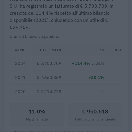
S.r.l. ha registrato un fatturato di € 5.703.709, in
crescita del 114,4% rispetto all'ultimo bilancio
disponibile (2021), chiudendo con un utile di €
629.759.
Ultimi 3 bilanci disponibili.
ANNO
FATTURATO
Δ%
UTILE/P
2024
€ 5.703.709
+114,4%
€ 6
vs 2021
2021
€ 2.660.859
+20,1%
2020
€ 2.214.728
—
11,0%
€ 950.618
Margine netto
Fatturato per dipendente
Indicatori calcolati dai dati dell'ultimo bilancio disponibile.