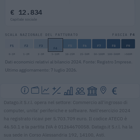
€ 12.834
Capitale sociale
F4
SCALA NAZIONALE DEL FATTURATO
FASCIA
F1
F2
F3
F5
F6
F7
F8
F9
F4
0-1M
1-2M
2-5M
5-10M
10-25M
25-50M
50-100M
100-500M
>500M
Dati economici relativi al bilancio 2024. Fonte: Registro Imprese.
Ultimo aggiornamento: 7 luglio 2026.
Datago.it S.r.l. opera nel settore: Commercio all'ingrosso di
computer, unita' periferiche e software. Nell'esercizio 2024
ha registrato ricavi per 5.703.709 euro. Il codice ATECO è
46.50.1 e la partita IVA è 01264670058. Datago.it S.r.l. ha la
sua sede in Corso Alessandria 192, 14100, Asti.