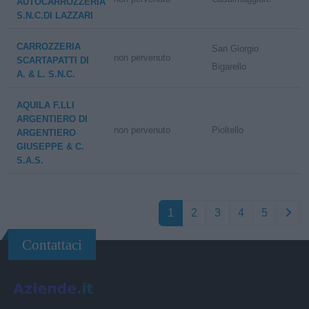
AUTOCARROZZERIA
S.N.C.DI LAZZARI
CARROZZERIA
San Giorgio
non pervenuto
SCARTAPATTI DI
Bigarello
A. & L. S.N.C.
AQUILA F.LLI
ARGENTIERO DI
non pervenuto
Pioltello
ARGENTIERO
GIUSEPPE & C.
S.A.S.
1
2
3
4
5
Contattaci