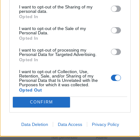
DROCCO
I want to opt-out of the Sharing of my
personal data.
Opted In
CAIRO RENT
0-1 milioni
Cairo Montenotte
S.R.L.
I want to opt-out of the Sale of my
Personal Data.
F.Z. DI
Opted In
non pervenuto
Cairo Montenotte
ZAMPICCOLI
S.R.L.
I want to opt-out of processing my
Personal Data for Targeted Advertising.
Opted In
PIOMBO
FRATELLI S.N.C.
I want to opt-out of Collection, Use,
non pervenuto
Celle Ligure
Retention, Sale, and/or Sharing of my
DI PIOMBO
Personal Data that Is Unrelated with the
DAVIDE, NADIA E
Purposes for which it was collected.
ALESSIO
Opted Out
CONFIRM
CARROZZERIA
CERONE DI
non pervenuto
Sarzana
CERONE ANDREA
E VALERIA S.N.C.
Data Deletion
Data Access
Privacy Policy
OFFICINA F.LLI
non pervenuto
Albino