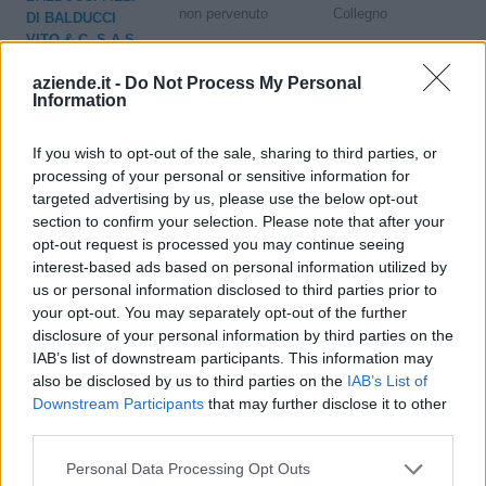
non pervenuto
Collegno
DI BALDUCCI
VITO & C. S.A.S.
aziende.it -
Do Not Process My Personal
CARROZZERIA
Information
FRANCESETTI
non pervenuto
Lanzo Torinese
S.A.S. DI
If you wish to opt-out of the sale, sharing to third parties, or
FRANCESETTI
processing of your personal or sensitive information for
ENRICO E C.
targeted advertising by us, please use the below opt-out
section to confirm your selection. Please note that after your
CARROZZERIA
opt-out request is processed you may continue seeing
LAGRANGE SNC
non pervenuto
Moncalieri
interest-based ads based on personal information utilized by
DI VIOLA
us or personal information disclosed to third parties prior to
ANTONIO,
FRANZONELLO
your opt-out. You may separately opt-out of the further
disclosure of your personal information by third parties on the
IAB’s list of downstream participants. This information may
CARROZZERIA
non pervenuto
Serravalle Sesia
also be disclosed by us to third parties on the
IAB’s List of
TOGNA CAR
Downstream Participants
that may further disclose it to other
SERVICE SRL
third parties.
CARROZZERIA
Personal Data Processing Opt Outs
non pervenuto
Imperia
DROCCO S.N.C DI