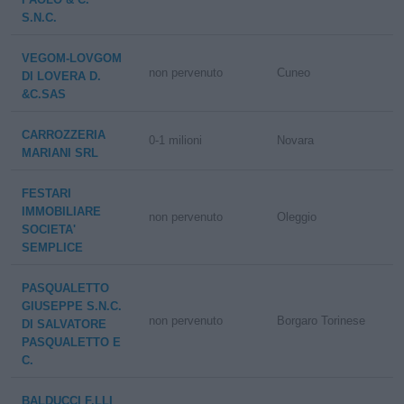
S.N.C.
VEGOM-LOVGOM
non pervenuto
Cuneo
DI LOVERA D.
&C.SAS
CARROZZERIA
0-1 milioni
Novara
MARIANI SRL
FESTARI
IMMOBILIARE
non pervenuto
Oleggio
SOCIETA'
SEMPLICE
PASQUALETTO
GIUSEPPE S.N.C.
non pervenuto
Borgaro Torinese
DI SALVATORE
PASQUALETTO E
C.
BALDUCCI F.LLI