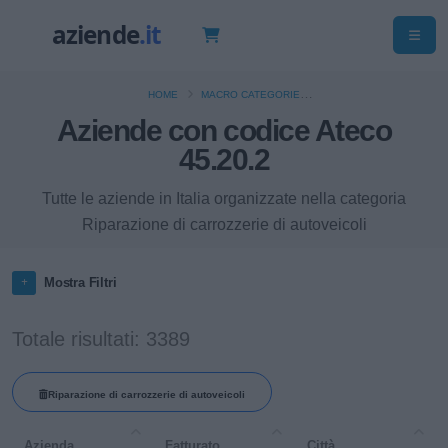
HOME
MACRO CATEGORIE
COMMERCIO ALL'INGROSSO E AL DETTAGLIO E RIPARAZIONE DI AUTOVEICOLI E
Aziende con codice Ateco
MOTOCICLI
45.20.2
Tutte le aziende in Italia organizzate nella categoria
Riparazione di carrozzerie di autoveicoli
Mostra Filtri
Totale risultati: 3389
Riparazione di carrozzerie di autoveicoli
Azienda
Fatturato
Città