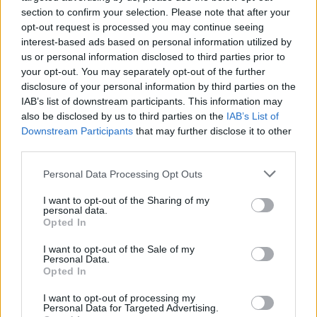
Credito d'imposta formazione 4.0
section to confirm your selection. Please note that after your
Agenzia delle Entrate
opt-out request is processed you may continue seeing
55.728 euro
interest-based ads based on personal information utilized by
us or personal information disclosed to third parties prior to
2024-10-23
your opt-out. You may separately opt-out of the further
Regolamento per i fondi interprofessionali per la
disclosure of your personal information by third parties on the
formazione continua per la concessioni di aiuti di stato
IAB’s list of downstream participants. This information may
esentati ai s
also be disclosed by us to third parties on the
IAB’s List of
FONDIMPRESA
Downstream Participants
that may further disclose it to other
2.996 euro
third parties.
2023-05-31
Personal Data Processing Opt Outs
Contributo a fondo perduto [e modifiche ai sensi
della decisione SA. 62668 e decisione C(2022) 171 final)
I want to opt-out of the Sharing of my
SA 101076)
personal data.
Opted In
agenzia delle entrate
2.460 euro
I want to opt-out of the Sale of my
Personal Data.
2023-04-18
Opted In
esenzioni fiscali e crediti d'imposta adottati a
I want to opt-out of processing my
seguito della crisi economica causata dall'epidemia di
Personal Data for Targeted Advertising.
COVID-19 [con mo