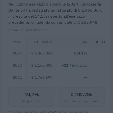
Nell'ultimo esercizio disponibile (2024) Carrozzeria
Dante Srl ha registrato un fatturato di € 2.466.864,
in crescita del 14,1% rispetto all'esercizio
precedente, chiudendo con un utile di € 263.948.
Ultimi 3 bilanci disponibili.
ANNO
FATTURATO
Δ%
UTILE/PE
2024
€ 2.466.864
+14,1%
€ 26
2023
€ 2.162.000
+22,4%
€ 12
vs 2021
2021
€ 1.766.594
—
10,7%
€ 102.786
Margine netto
Fatturato per dipendente
Indicatori calcolati dai dati dell'ultimo bilancio disponibile.