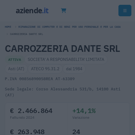
HOME
RIPARAZIONE DI COMPUTER E DI BENI PER USO PERSONALE E PER LA CASA
CARROZZERIA DANTE SRL
CARROZZERIA DANTE SRL
SOCIETA' A RESPONSABILITA' LIMITATA
ATTIVA
Asti (AT)
ATECO 95.31.2
dal 1984
P.IVA 00856890058
REA AT-63389
Sede legale: Corso Alessandria 531/b, 14100 Asti
(AT)
€ 2.466.864
+14,1%
Fatturato 2024
Variazione
€ 263.948
24