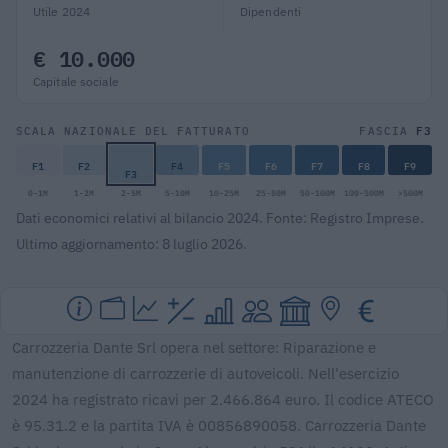
Utile 2024
Dipendenti
€ 10.000
Capitale sociale
F3
SCALA NAZIONALE DEL FATTURATO
FASCIA
F1
F2
F4
F5
F6
F7
F8
F9
F3
0-1M
1-2M
2-5M
5-10M
10-25M
25-50M
50-100M
100-500M
>500M
Dati economici relativi al bilancio 2024. Fonte: Registro Imprese.
Ultimo aggiornamento: 8 luglio 2026.
Carrozzeria Dante Srl opera nel settore: Riparazione e
manutenzione di carrozzerie di autoveicoli. Nell'esercizio
2024 ha registrato ricavi per 2.466.864 euro. Il codice ATECO
è 95.31.2 e la partita IVA è 00856890058. Carrozzeria Dante