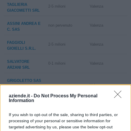
TAGLIERIA
2-5 milioni
Valenza
GIACOMETTI SRL
ASSINI ANDREA E
non pervenuto
Valenza
C. SAS
FAGGIOLI
2-5 milioni
Valenza
GIOIELLI S.R.L.
SALVATORE
0-1 milioni
Valenza
ARZANI SRL
GRIGOLETTO SAS
non pervenuto
Valenza
DI GRIGOLETTO
PAOLO & C.
aziende.it -
Do Not Process My Personal
Information
MACCARINI
PIERO S.A.S. DI
If you wish to opt-out of the sale, sharing to third parties, or
non pervenuto
Valenza
MACCARINI
processing of your personal or sensitive information for
MASSIMO
targeted advertising by us, please use the below opt-out
FRANCESCO