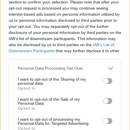
section to confirm your selection. Please note that after your
opt-out request is processed you may continue seeing
1-2 milioni
Valenza
SAY GEMS SRL
interest-based ads based on personal information utilized by
us or personal information disclosed to third parties prior to
MALASPINA
your opt-out. You may separately opt-out of the further
GIOIELLI S.A.S. DI
non pervenuto
Valenza
disclosure of your personal information by third parties on the
MALASPINA PIER
IAB’s list of downstream participants. This information may
GIUSEPPE & C.
also be disclosed by us to third parties on the
IAB’s List of
Downstream Participants
that may further disclose it to other
PEDRON
third parties.
ROBERTO DI
non pervenuto
Valenza
PEDRON LUCA E
Personal Data Processing Opt Outs
C. SAS
I want to opt-out of the Sharing of my
personal data.
TAGLIERIA
Opted In
0-1 milioni
Valenza
MAPELLI & C.
S.R.L.
I want to opt-out of the Sale of my
Personal Data.
Opted In
AGAPANTHUS
1-2 milioni
Lecco
SRL
I want to opt-out of processing my
Personal Data for Targeted Advertising.
0-1 milioni
Macherio
Opted In
DIDONI S.R.L.