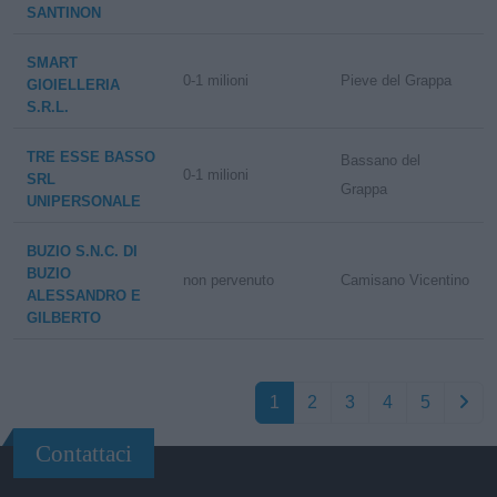
SANTINON
SMART
0-1 milioni
Pieve del Grappa
GIOIELLERIA
S.R.L.
TRE ESSE BASSO
Bassano del
0-1 milioni
SRL
Grappa
UNIPERSONALE
BUZIO S.N.C. DI
BUZIO
non pervenuto
Camisano Vicentino
ALESSANDRO E
GILBERTO
1
2
3
4
5
Contattaci