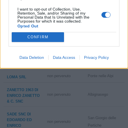
I want to opt-out of Collection, Use,
POLELLO & C.
Retention, Sale, and/or Sharing of my
Personal Data that Is Unrelated with the
S.A.S. DI
Purposes for which it was collected.
POLELLO
non pervenuto
Mede
Opted Out
ANGELO
SIGLABILE
CONFIRM
'POLELLO
INDUSTRIA
Data Deletion
Data Access
Privacy Policy
0-1 milioni
Induno Olona
ELETTRONICA
VARESE S.R.L.
non pervenuto
Ponte nelle Alpi
LOMA SRL
ZANETTO 1963 DI
non pervenuto
Albignasego
ENRICO ZANETTO
& C. SNC
SADE SNC DI
San Giorgio delle
EDOARDO ED
non pervenuto
Pertiche
ENRICO