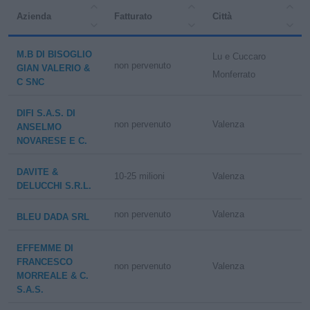
Azienda
Fatturato
Città
metalli preziosi
M.B DI BISOGLIO
Lu e Cuccaro
non pervenuto
GIAN VALERIO &
Monferrato
C SNC
DIFI S.A.S. DI
non pervenuto
Valenza
ANSELMO
NOVARESE E C.
DAVITE &
10-25 milioni
Valenza
DELUCCHI S.R.L.
non pervenuto
Valenza
BLEU DADA SRL
EFFEMME DI
FRANCESCO
non pervenuto
Valenza
MORREALE & C.
S.A.S.