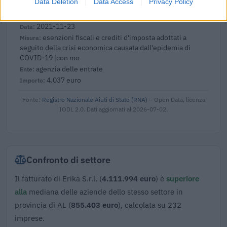
Data Deletion
Data Access
Privacy Policy
150.360 euro
2021-11-23
esenzioni fiscali e crediti d'imposta adottati a
seguito della crisi economica causata dall'epidemia di
COVID-19 [con mo
agenzia delle entrate
4.037 euro
Fonte:
Registro Nazionale Aiuti di Stato (RNA)
– Open Data, licenza
IODL 2.0. Dati aggiornati al 2026-07-02.
Confronto di settore
Il fatturato di Erika S.r.l. (
4.111.994 euro
) è
superiore
alla
mediana delle aziende dello stesso settore in
provincia di AL (
855.403 euro
), calcolata su 232
imprese.