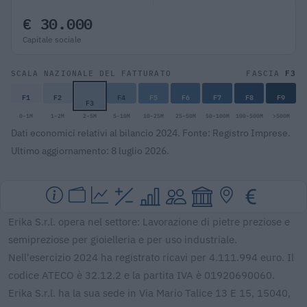
€ 30.000
Capitale sociale
F3
SCALA NAZIONALE DEL FATTURATO
FASCIA
F1
F2
F4
F5
F6
F7
F8
F9
F3
0-1M
1-2M
2-5M
5-10M
10-25M
25-50M
50-100M
100-500M
>500M
Dati economici relativi al bilancio 2024. Fonte: Registro Imprese.
Ultimo aggiornamento: 8 luglio 2026.
Erika S.r.l. opera nel settore: Lavorazione di pietre preziose e
semipreziose per gioielleria e per uso industriale.
Nell'esercizio 2024 ha registrato ricavi per 4.111.994 euro. Il
codice ATECO è 32.12.2 e la partita IVA è 01920690060.
Erika S.r.l. ha la sua sede in Via Mario Talice 13 E 15, 15040,