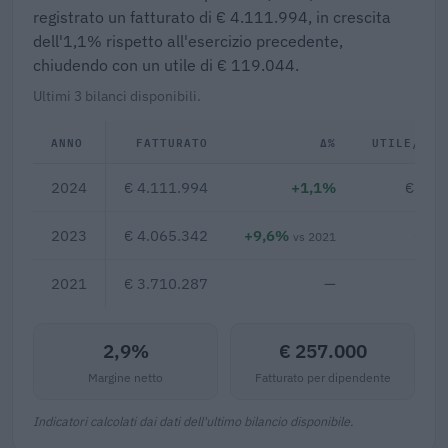
registrato un fatturato di € 4.111.994, in crescita
dell'1,1% rispetto all'esercizio precedente,
chiudendo con un utile di € 119.044.
Ultimi 3 bilanci disponibili.
ANNO
FATTURATO
Δ%
UTILE/PER
2024
€ 4.111.994
+1,1%
€ 119
2023
€ 4.065.342
+9,6%
€ 15
vs 2021
2021
€ 3.710.287
—
2,9%
€ 257.000
Margine netto
Fatturato per dipendente
Indicatori calcolati dai dati dell'ultimo bilancio disponibile.