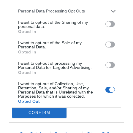
agenzia delle entrate
9.522 euro
Personal Data Processing Opt Outs
2023-05-30
I want to opt-out of the Sharing of my
personal data.
Contributo a fondo perduto [e modifiche ai sensi
Opted In
della decisione SA. 62668 e decisione C(2022) 171 final)
SA 101076)
I want to opt-out of the Sale of my
Personal Data.
agenzia delle entrate
Opted In
24.397 euro
I want to opt-out of processing my
2023-03-29
Personal Data for Targeted Advertising.
Opted In
esenzioni fiscali e crediti d'imposta adottati a
seguito della crisi economica causata dall'epidemia di
I want to opt-out of Collection, Use,
COVID-19 [con mo
Retention, Sale, and/or Sharing of my
agenzia delle entrate
Personal Data that Is Unrelated with the
Purposes for which it was collected.
2.271 euro
Opted Out
2022-04-10
CONFIRM
COVID-19: Fondo di garanzia PMI - Modifica
SA.56966, SA.57625, SA.59655
Banca del Mezzogiorno MedioCredito Centrale S.p.A.