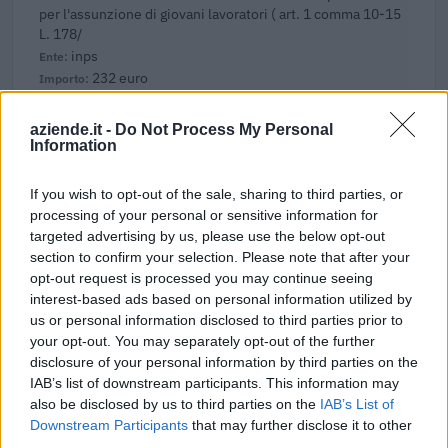
per l'assunzione di giovani lavoratori ( art. 1 comma 10-15
L. 178/
inps
232 euro
2024-10-25
aziende.it -
Do Not Process My Personal
Credito d'imposta sugli investimenti pubblicitari
Information
incrementali su quotidiani, periodici e sulle emittenti
televisive e r
If you wish to opt-out of the sale, sharing to third parties, or
Agenzia delle Entrate
processing of your personal or sensitive information for
2.631 euro
targeted advertising by us, please use the below opt-out
section to confirm your selection. Please note that after your
2024-04-16
opt-out request is processed you may continue seeing
Fondo di garanzia per le piccole e medie imprese
interest-based ads based on personal information utilized by
Banca del Mezzogiorno MedioCredito Centrale S.p.A.
us or personal information disclosed to third parties prior to
80.000 euro
your opt-out. You may separately opt-out of the further
disclosure of your personal information by third parties on the
2024-03-11
IAB’s list of downstream participants. This information may
Contributo a fondo perduto "perequativo"
also be disclosed by us to third parties on the
IAB’s List of
[decisione su SA.100155 e modifiche (estensione
Downstream Participants
that may further disclose it to other
temporale al 30.6.22) ai sensi
third parties.