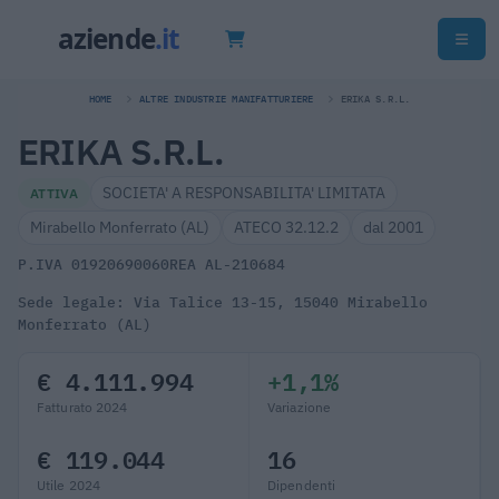
HOME
ALTRE INDUSTRIE MANIFATTURIERE
ERIKA S.R.L.
ERIKA S.R.L.
SOCIETA' A RESPONSABILITA' LIMITATA
ATTIVA
Mirabello Monferrato (AL)
ATECO 32.12.2
dal 2001
P.IVA 01920690060
REA AL-210684
Sede legale: Via Talice 13-15, 15040 Mirabello
Monferrato (AL)
€ 4.111.994
+1,1%
Fatturato 2024
Variazione
€ 119.044
16
Utile 2024
Dipendenti