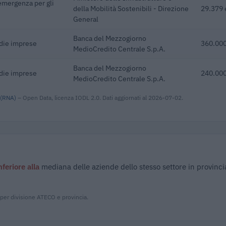
emergenza per gli
della Mobilità Sostenibili - Direzione
29.379 
General
Banca del Mezzogiorno
edie imprese
360.000
MedioCredito Centrale S.p.A.
Banca del Mezzogiorno
edie imprese
240.000
MedioCredito Centrale S.p.A.
 (RNA)
– Open Data, licenza IODL 2.0. Dati aggiornati al 2026-07-02.
nferiore alla
mediana delle aziende dello stesso settore in provinci
 per divisione ATECO e provincia.