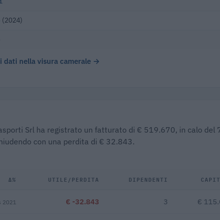
i
 (2024)
o
 i dati nella visura camerale →
rasporti Srl ha registrato un fatturato di € 519.670, in calo de
 chiudendo con una perdita di € 32.843.
Δ%
UTILE/PERDITA
DIPENDENTI
CAPI
€ -32.843
3
€ 115
s 2021