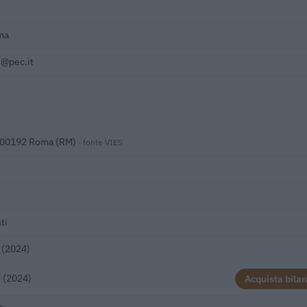
ma
i@pec.it
, 00192 Roma (RM)
· fonte VIES
ti
 (2024)
 (2024)
Acquista bilan