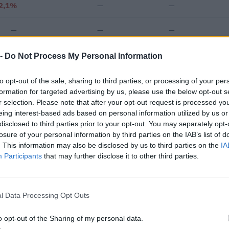
2,1%
—
—
—
—
—
 -
Do Not Process My Personal Information
€ 173.223
Fatturato per dipendente
to opt-out of the sale, sharing to third parties, or processing of your per
formation for targeted advertising by us, please use the below opt-out s
r selection. Please note that after your opt-out request is processed y
eing interest-based ads based on personal information utilized by us or
disclosed to third parties prior to your opt-out. You may separately opt-
losure of your personal information by third parties on the IAB’s list of
. This information may also be disclosed by us to third parties on the
IA
Participants
that may further disclose it to other third parties.
 contributi pubblici per un totale di 2.204.884 euro (2020–2024).
ENTE CONCEDENTE
IMPORT
l Data Processing Opt Outs
Ministero delle Infrastrutture e
 per conto di terzi
della Mobilità Sostenibili - Direzione
1.197 e
o opt-out of the Sharing of my personal data.
General