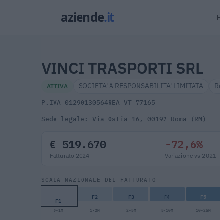
VINCI TRASPORTI SRL
SOCIETA' A RESPONSABILITA' LIMITATA
R
ATTIVA
P.IVA 01290130564
REA VT-77165
Sede legale: Via Ostia 16, 00192 Roma (RM)
€ 519.670
-72,6%
Fatturato 2024
Variazione vs 2021
SCALA NAZIONALE DEL FATTURATO
F2
F3
F4
F5
F1
0-1M
1-2M
2-5M
5-10M
10-25M