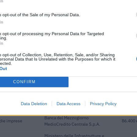
In
Ministero delle Infrastrutture e
autotrasporto per
della Mobilità Sostenibili - Direzione
2.370 e
o opt-out of the Sale of my Personal Data.
General
In
he ai sensi della
to opt-out of processing my Personal Data for Targeted
ing.
22) 171 final) SA
agenzia delle entrate
8.517 e
In
o opt-out of Collection, Use, Retention, Sale, and/or Sharing
dottati a seguito
ersonal Data that Is Unrelated with the Purposes for which it
lected.
pidemia di COVID-19
agenzia delle entrate
643 eur
Out
piccole imprese a
Banca del Mezzogiorno
CONFIRM
350.420
MedioCredito Centrale S.p.A.
piccole imprese a
Banca del Mezzogiorno
200.240
Data Deletion
Data Access
Privacy Policy
MedioCredito Centrale S.p.A.
Banca del Mezzogiorno
edie imprese
86.400 
MedioCredito Centrale S.p.A.
Ministero delle Infrastrutture e