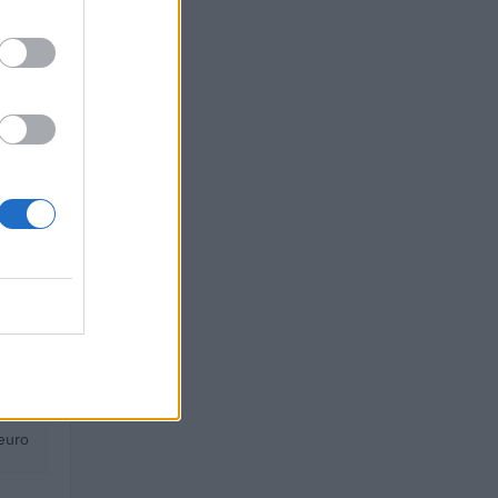
uro
uro
o
 euro
 euro
euro