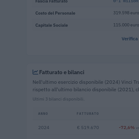
Fascia Fatturato
0-1 milion
Costo del Personale
319.598 euro
Capitale Sociale
115.000 eur
Verifica
Fatturato e bilanci
Nell'ultimo esercizio disponibile (2024) Vinci T
rispetto all'ultimo bilancio disponibile (2021),
Ultimi 3 bilanci disponibili.
ANNO
FATTURATO
2024
€ 519.670
-72,6%
v