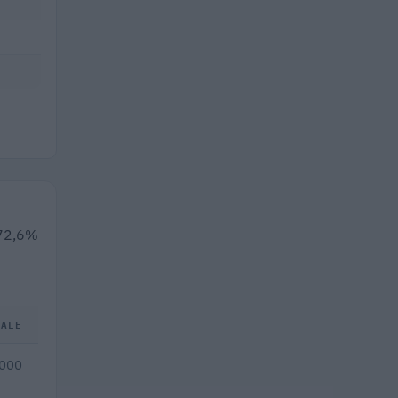
l 72,6%
TALE
.000