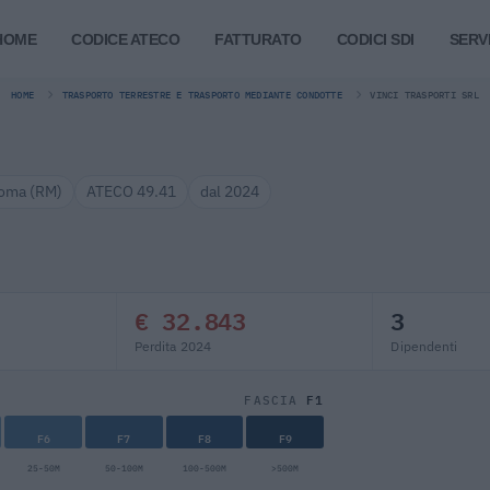
HOME
CODICE ATECO
FATTURATO
CODICI SDI
SERVI
HOME
TRASPORTO TERRESTRE E TRASPORTO MEDIANTE CONDOTTE
VINCI TRASPORTI SRL
oma (RM)
ATECO 49.41
dal 2024
€ 32.843
3
Perdita 2024
Dipendenti
F1
FASCIA
F6
F7
F8
F9
25-50M
50-100M
100-500M
>500M