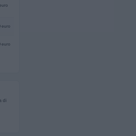
euro
 euro
 euro
a di