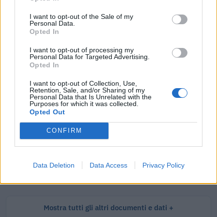
I want to opt-out of the Sale of my
Personal Data.
Opted In
Tutti i documenti e servizi disponibili →
I want to opt-out of processing my
Documenti più richiesti
Personal Data for Targeted Advertising.
Opted In
Visure Camerali - Società di Persone
I want to opt-out of Collection, Use,
Retention, Sale, and/or Sharing of my
€ 5,39 IVA inclusa
Personal Data that Is Unrelated with the
Purposes for which it was collected.
Opted Out
CONFIRM
Visure Camerali - Storico Società di Persone
€ 6,98 IVA inclusa
Data Deletion
Data Access
Privacy Policy
Mostra tutti gli altri documenti e dati