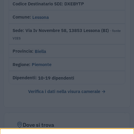
DXEBYTP
Codice Destinatario SDI
Lessona
Comune
Via Iv Novembre 58, 13853 Lessona (BI)
Sede
· fonte
VIES
Biella
Provincia
Piemonte
Regione
10-19 dipendenti
Dipendenti
Verifica i dati nella visura camerale →
Dove si trova