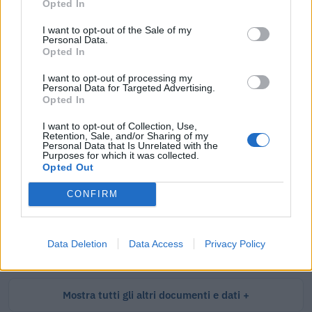
Opted In
I want to opt-out of the Sale of my
Personal Data.
Tutti i documenti e servizi disponibili →
Opted In
Documenti più richiesti
I want to opt-out of processing my
Personal Data for Targeted Advertising.
Opted In
Visure Camerali - Società di Persone
I want to opt-out of Collection, Use,
€ 5,39 IVA inclusa
Retention, Sale, and/or Sharing of my
Personal Data that Is Unrelated with the
Purposes for which it was collected.
Opted Out
CONFIRM
Visure Camerali - Storico Società di Persone
€ 6,98 IVA inclusa
Data Deletion
Data Access
Privacy Policy
Mostra tutti gli altri documenti e dati