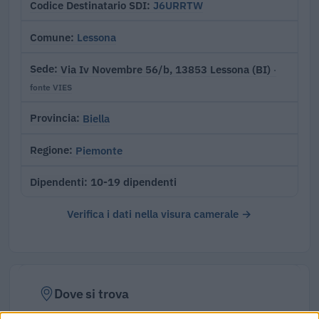
J6URRTW
Codice Destinatario SDI
Lessona
Comune
Via Iv Novembre 56/b, 13853 Lessona (BI)
Sede
·
fonte VIES
Biella
Provincia
Piemonte
Regione
10-19 dipendenti
Dipendenti
Verifica i dati nella visura camerale →
Dove si trova