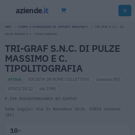
HOME
STAMPA E RIPRODUZIONE DI SUPPORTI REGISTRATI
TRI-GRAF S.N.C. DI
PULZE MASSIMO E C. TIPOLITOGRAFIA
TRI-GRAF S.N.C. DI PULZE
MASSIMO E C.
TIPOLITOGRAFIA
SOCIETA' IN NOME COLLETTIVO
Lessona (BI)
ATTIVA
ATECO 18.12
dal 1990
P.IVA 01650290024
REA BI-154747
Sede legale: Via Iv Novembre 56/b, 13853 Lessona
(BI)
10-