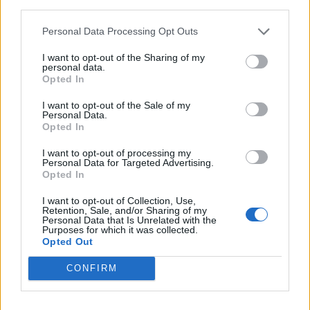
third parties.
Personal Data Processing Opt Outs
I want to opt-out of the Sharing of my
personal data.
Opted In
I want to opt-out of the Sale of my
Personal Data.
Opted In
I want to opt-out of processing my
Personal Data for Targeted Advertising.
Opted In
Tutti i documenti e servizi disponibili →
I want to opt-out of Collection, Use,
Retention, Sale, and/or Sharing of my
Personal Data that Is Unrelated with the
Documenti più richiesti
Purposes for which it was collected.
Opted Out
Visure Camerali - Società di Persone
CONFIRM
€ 5,39 IVA inclusa