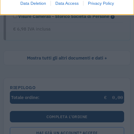
Data Deletion
Data Access
Privacy Policy
Visure Camerali - Storico Società di Persone
€ 6,98 IVA inclusa
Mostra tutti gli altri documenti e dati
RIEPILOGO
€
0,00
Totale ordine:
COMPLETA L'ORDINE
HAI GIÀ UN ACCOUNT? ACCEDI