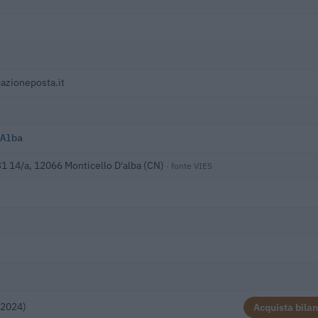
azioneposta.it
Alba
31 14/a, 12066 Monticello D'alba (CN)
· fonte VIES
(2024)
Acquista bilan