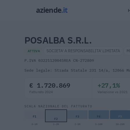
POSALBA S.R.L.
SOCIETA' A RESPONSABILITA' LIMITATA
M
ATTIVA
P.IVA 03221120045
REA CN-272809
Sede legale: Strada Statale 231 14/a, 12066 M
€ 1.720.869
+27,1%
Fatturato 2024
Variazione vs 2021
SCALA NAZIONALE DEL FATTURATO
F1
F3
F4
F5
F2
0-1M
1-2M
2-5M
5-10M
10-25M