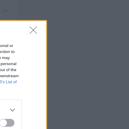
—
—
sonal or
ection to
ou may
 personal
out of the
 downstream
B’s List of
–2025).