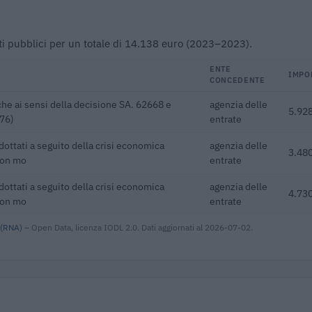
ibuti pubblici per un totale di 14.138 euro (2023–2023).
ENTE
IMPO
CONCEDENTE
he ai sensi della decisione SA. 62668 e
agenzia delle
5.928
076)
entrate
adottati a seguito della crisi economica
agenzia delle
3.480
con mo
entrate
adottati a seguito della crisi economica
agenzia delle
4.730
con mo
entrate
 (RNA)
– Open Data, licenza IODL 2.0. Dati aggiornati al 2026-07-02.