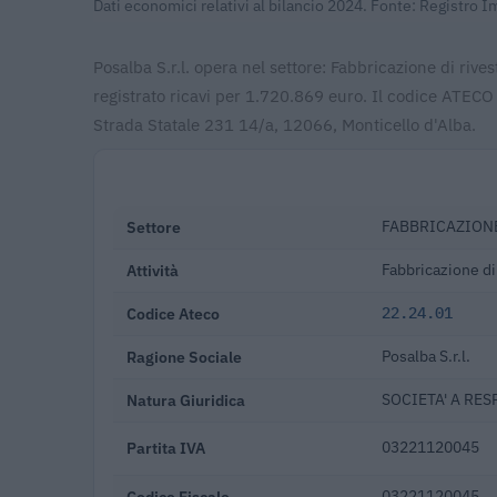
Dati economici relativi al bilancio 2024. Fonte: Registro 
Posalba S.r.l. opera nel settore: Fabbricazione di rive
registrato ricavi per 1.720.869 euro. Il codice ATECO
Strada Statale 231 14/a, 12066, Monticello d'Alba.
Settore
FABBRICAZIONE
Attività
Fabbricazione di
Codice Ateco
22.24.01
Ragione Sociale
Posalba S.r.l.
Natura Giuridica
SOCIETA' A RES
Partita IVA
03221120045
Codice Fiscale
03221120045