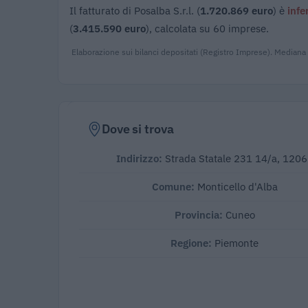
Il fatturato di Posalba S.r.l. (
1.720.869 euro
) è
infe
(
3.415.590 euro
), calcolata su 60 imprese.
Elaborazione sui bilanci depositati (Registro Imprese). Mediana
Dove si trova
Indirizzo:
Strada Statale 231 14/a, 120
Comune:
Monticello d'Alba
Provincia:
Cuneo
Regione:
Piemonte