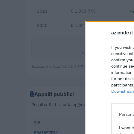
2021
€ 1.353.745
+
2020
€ 1.047.792
aziende.it
0,0%
If you wish 
Margine netto
sensitive in
confirm you
continue se
Indicatori calcolati dai dati dell'ultimo bilancio disponibile.
information 
further disc
participants
Downstream 
Appalti pubblici
Posalba S.r.l. risulta aggiudicataria di 34 appalt
Partecipa inoltre a 
Persona
CIG
DATA
I want t
B9A1D57EB1
2025-12-16