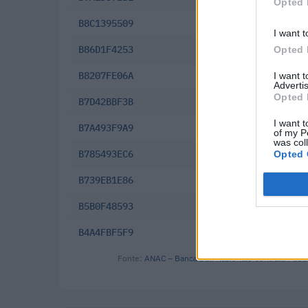
Opted 
B8C1395509
2025-10-22
I want t
B86D1F4253
2025-09-29
Opted 
B8207FE06A
2025-09-04
I want 
Advertis
Opted 
B7D42BBF3B
2025-07-30
I want t
B7A493F9A9
2025-07-15
of my P
was col
B785493EC6
2025-07-06
Opted 
B739EB1E86
2025-06-11
B5B0F48593
2025-03-18
B4A4FBF5F9
2025-01-05
Fonte:
ANAC – Banca Dati Nazionale Contratti Pubbl