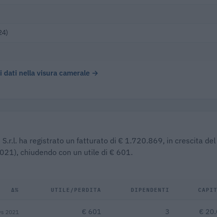
24)
 i dati nella visura camerale →
S.r.l. ha registrato un fatturato di € 1.720.869, in crescita del
2021), chiudendo con un utile di € 601.
Δ%
UTILE/PERDITA
DIPENDENTI
CAPI
€ 601
3
€ 20
vs 2021