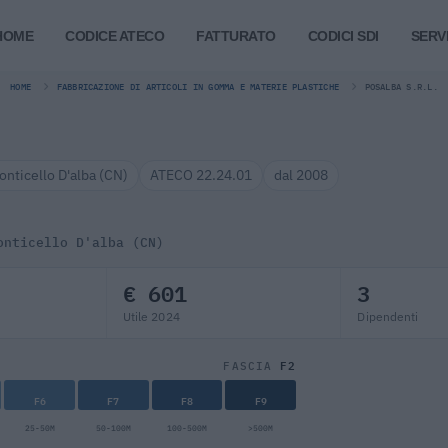
HOME
CODICE ATECO
FATTURATO
CODICI SDI
SERVI
HOME
FABBRICAZIONE DI ARTICOLI IN GOMMA E MATERIE PLASTICHE
POSALBA S.R.L.
onticello D'alba (CN)
ATECO 22.24.01
dal 2008
onticello D'alba (CN)
€ 601
3
Utile 2024
Dipendenti
F2
FASCIA
F6
F7
F8
F9
25-50M
50-100M
100-500M
>500M