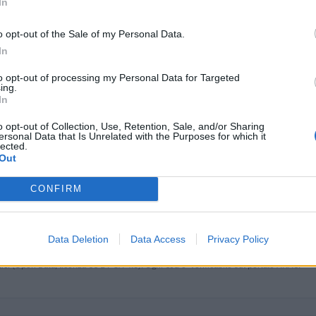
In
29.000 euro
o opt-out of the Sale of my Personal Data.
86.000 euro
In
29.796 euro
to opt-out of processing my Personal Data for Targeted
ing.
In
26.680 euro
o opt-out of Collection, Use, Retention, Sale, and/or Sharing
32.175 euro
ersonal Data that Is Unrelated with the Purposes for which it
lected.
62.693 euro
Out
139.500 euro
CONFIRM
10.250 euro
73.078 euro
Data Deletion
Data Access
Privacy Policy
ici
(Open Data, licenza CC BY-SA 4.0). Ogni CIG e' verificabile sul portale ANAC.