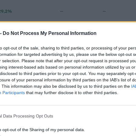
29,2%
—
—
—
—
—
 -
Do Not Process My Personal Information
€ 573.623
to opt-out of the sale, sharing to third parties, or processing of your per
Fatturato per dipendente
formation for targeted advertising by us, please use the below opt-out s
r selection. Please note that after your opt-out request is processed y
eing interest-based ads based on personal information utilized by us or
disclosed to third parties prior to your opt-out. You may separately opt-
losure of your personal information by third parties on the IAB’s list of
. This information may also be disclosed by us to third parties on the
IA
Participants
that may further disclose it to other third parties.
i pubblici per un importo complessivo di 1.709.409 euro (dati 2017
1 procedure in raggruppamento o consorzio.
l Data Processing Opt Outs
IMPORTO AGGIUDICATO
o opt-out of the Sharing of my personal data.
68.000 euro