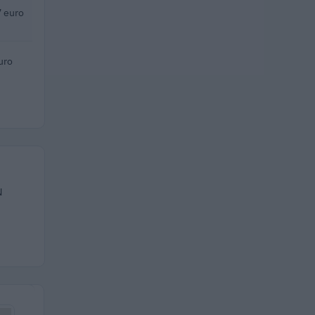
 euro
uro
N