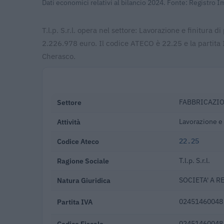
Dati economici relativi al bilancio 2024. Fonte: Registro 
T.l.p. S.r.l. opera nel settore: Lavorazione e finitura d
2.226.978 euro. Il codice ATECO è 22.25 e la partita 
Cherasco.
Settore
FABBRICAZIO
Attività
Lavorazione e 
Codice Ateco
22.25
Ragione Sociale
T.l.p. S.r.l.
Natura Giuridica
SOCIETA' A R
Partita IVA
02451460048
Codice Fiscale
02451460048