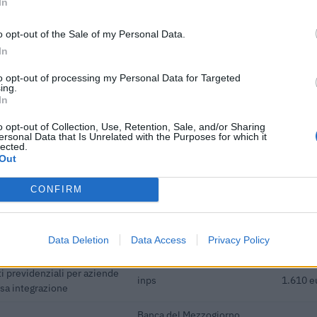
In
ionali per la formazione
FONDIMPRESA
5.988 e
o opt-out of the Sale of my Personal Data.
 stato esentati ai s
In
ionali per la formazione
FONDIMPRESA
3.000 e
to opt-out of processing my Personal Data for Targeted
 stato esentati ai s
ing.
In
he ai sensi della decisione
agenzia delle entrate
6.863 e
inal) SA 101076)
o opt-out of Collection, Use, Retention, Sale, and/or Sharing
ersonal Data that Is Unrelated with the Purposes for which it
lected.
dottati a seguito della crisi
agenzia delle entrate
28.608 
Out
 COVID-19 [con mo
dottati a seguito della crisi
CONFIRM
agenzia delle entrate
13.459 
 COVID-19 [con mo
ionali per la formazione
FONDIMPRESA
2.988 e
Data Deletion
Data Access
Privacy Policy
 stato esentati ai s
i previdenziali per aziende
inps
1.610 e
ssa integrazione
Banca del Mezzogiorno