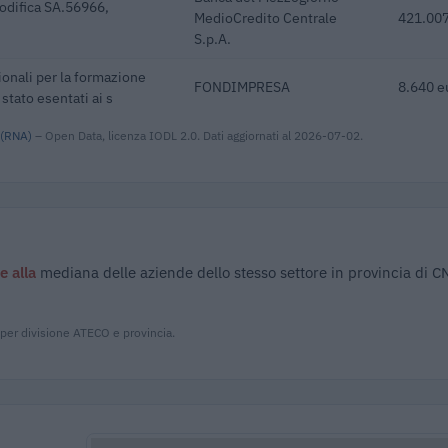
odifica SA.56966,
MedioCredito Centrale
421.007
S.p.A.
ionali per la formazione
FONDIMPRESA
8.640 e
 stato esentati ai s
 (RNA)
– Open Data, licenza IODL 2.0. Dati aggiornati al 2026-07-02.
e alla
mediana delle aziende dello stesso settore in provincia di C
 per divisione ATECO e provincia.