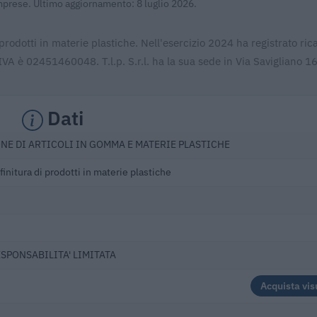
Imprese. Ultimo aggiornamento: 8 luglio 2026.
i prodotti in materie plastiche. Nell'esercizio 2024 ha registrato ric
IVA è 02451460048. T.l.p. S.r.l. ha la sua sede in Via Savigliano 1
Dati
NE DI ARTICOLI IN GOMMA E MATERIE PLASTICHE
finitura di prodotti in materie plastiche
ESPONSABILITA' LIMITATA
Acquista vis