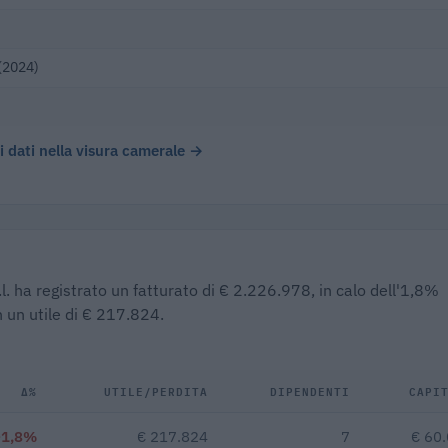
(2024)
 i dati nella visura camerale →
r.l. ha registrato un fatturato di € 2.226.978, in calo dell'1,8%
 un utile di € 217.824.
Δ%
UTILE/PERDITA
DIPENDENTI
CAPI
-1,8%
€ 217.824
7
€ 60