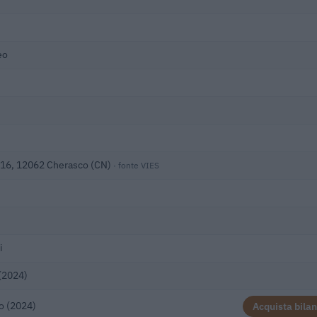
eo
o 16, 12062 Cherasco (CN)
· fonte VIES
i
(2024)
o (2024)
Acquista bilan