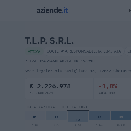
T.L.P. S.R.L.
SOCIETA' A RESPONSABILITA' LIMITATA
C
ATTIVA
P.IVA 02451460048
REA CN-176910
Sede legale: Via Savigliano 16, 12062 Cherasc
€ 2.226.978
-1,8%
Fatturato 2024
Variazione
SCALA NAZIONALE DEL FATTURATO
F1
F2
F4
F5
F3
0-1M
1-2M
2-5M
5-10M
10-25M