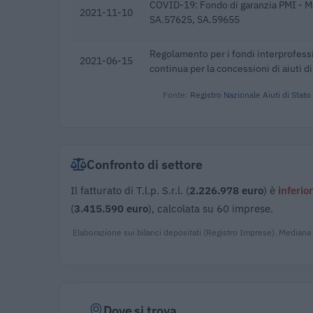
COVID-19: Fondo di garanzia PMI - M
2021-11-10
SA.57625, SA.59655
Regolamento per i fondi interprofess
2021-06-15
continua per la concessioni di aiuti di
Fonte:
Registro Nazionale Aiuti di Stato
Confronto di settore
Il fatturato di T.l.p. S.r.l. (
2.226.978 euro
) è
inferior
(
3.415.590 euro
), calcolata su 60 imprese.
Elaborazione sui bilanci depositati (Registro Imprese). Mediana
Dove si trova