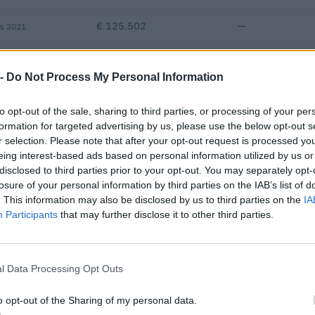
€ 125.502
—
vs 2021
—
—
—
 -
Do Not Process My Personal Information
€ 318.140
to opt-out of the sale, sharing to third parties, or processing of your per
Fatturato per dipendente
formation for targeted advertising by us, please use the below opt-out s
r selection. Please note that after your opt-out request is processed y
eing interest-based ads based on personal information utilized by us or
disclosed to third parties prior to your opt-out. You may separately opt-
losure of your personal information by third parties on the IAB’s list of
. This information may also be disclosed by us to third parties on the
IA
Participants
that may further disclose it to other third parties.
buti pubblici per un totale di 495.157 euro (2021–2025).
l Data Processing Opt Outs
ENTE CONCEDENTE
IMPORT
ionali per la formazione
o opt-out of the Sharing of my personal data.
FONDIMPRESA
2.994 e
 stato esentati ai s