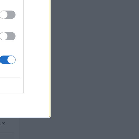
uro
uro
uro
euro
euro
uro
uro