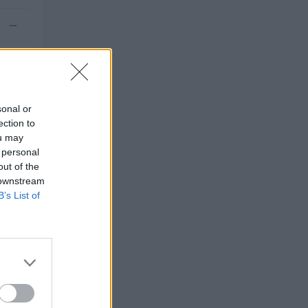
—
—
sonal or
ection to
ou may
 personal
out of the
 downstream
B’s List of
O
uro