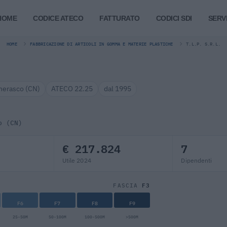
HOME
CODICE ATECO
FATTURATO
CODICI SDI
SERVI
HOME
FABBRICAZIONE DI ARTICOLI IN GOMMA E MATERIE PLASTICHE
T.L.P. S.R.L.
herasco (CN)
ATECO 22.25
dal 1995
o (CN)
€ 217.824
7
Utile 2024
Dipendenti
F3
FASCIA
F6
F7
F8
F9
25-50M
50-100M
100-500M
>500M