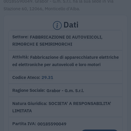
00185590049. Grabor - G.m. S.r.l. ha la sua sede in Via
Stazione 60, 12066, Monticello d'Alba.
Dati
FABBRICAZIONE DI AUTOVEICOLI,
Settore
RIMORCHI E SEMIRIMORCHI
Fabbricazione di apparecchiature elettriche
Attività
ed elettroniche per autoveicoli e loro motori
29.31
Codice Ateco
Grabor - G.m. S.r.l.
Ragione Sociale
SOCIETA' A RESPONSABILITA'
Natura Giuridica
LIMITATA
00185590049
Partita IVA