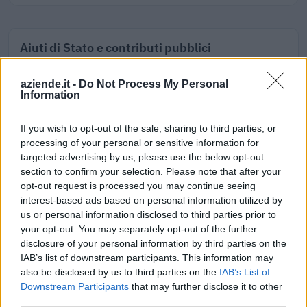
Aiuti di Stato e contributi pubblici
Grabor - G.m. S.r.l. risulta beneficiaria di 3 aiuti o contributi
aziende.it -
Do Not Process My Personal
pubblici per un totale di 14.954 euro (2021–2023).
Information
2023-05-30
If you wish to opt-out of the sale, sharing to third parties, or
Contributo a fondo perduto [e modifiche ai sensi
della decisione SA. 62668 e decisione C(2022) 171 final)
processing of your personal or sensitive information for
SA 101076)
targeted advertising by us, please use the below opt-out
agenzia delle entrate
section to confirm your selection. Please note that after your
opt-out request is processed you may continue seeing
8.575 euro
interest-based ads based on personal information utilized by
us or personal information disclosed to third parties prior to
2023-03-29
your opt-out. You may separately opt-out of the further
esenzioni fiscali e crediti d'imposta adottati a
disclosure of your personal information by third parties on the
seguito della crisi economica causata dall'epidemia di
COVID-19 [con mo
IAB’s list of downstream participants. This information may
also be disclosed by us to third parties on the
IAB’s List of
agenzia delle entrate
Downstream Participants
that may further disclose it to other
3.803 euro
third parties.