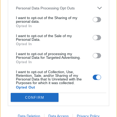
2021-11-24
Personal Data Processing Opt Outs
esenzioni fiscali e crediti d'imposta adottati a
seguito della crisi economica causata dall'epidemia di
I want to opt-out of the Sharing of my
COVID-19 [con mo
personal data.
agenzia delle entrate
Opted In
2.576 euro
I want to opt-out of the Sale of my
Personal Data.
Fonte:
Registro Nazionale Aiuti di Stato (RNA)
– Open Data, licenza
Opted In
IODL 2.0. Dati aggiornati al 2026-07-02.
I want to opt-out of processing my
Personal Data for Targeted Advertising.
Opted In
Confronto di settore
I want to opt-out of Collection, Use,
Retention, Sale, and/or Sharing of my
Personal Data that Is Unrelated with the
Il fatturato di Grabor - G.m. S.r.l. (
1.528.429 euro
) è
Purposes for which it was collected.
Opted Out
inferiore alla
mediana delle aziende dello stesso settore
in provincia di CN (
4.988.670 euro
), calcolata su 32
CONFIRM
imprese.
Elaborazione sui bilanci depositati (Registro Imprese). Mediana per
Data Deletion
Data Access
Privacy Policy
divisione ATECO e provincia.