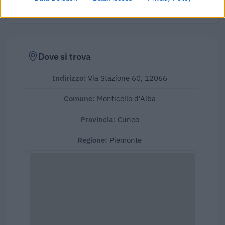
Dove si trova
Indirizzo:
Via Stazione 60, 12066
Comune:
Monticello d'Alba
Provincia:
Cuneo
Regione:
Piemonte