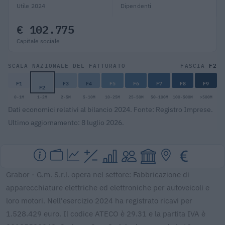
Utile 2024
Dipendenti
€ 102.775
Capitale sociale
F2
SCALA NAZIONALE DEL FATTURATO
FASCIA
F1
F3
F4
F5
F6
F7
F8
F9
F2
0-1M
1-2M
2-5M
5-10M
10-25M
25-50M
50-100M
100-500M
>500M
Dati economici relativi al bilancio 2024. Fonte: Registro Imprese.
Ultimo aggiornamento: 8 luglio 2026.
Grabor - G.m. S.r.l. opera nel settore: Fabbricazione di
apparecchiature elettriche ed elettroniche per autoveicoli e
loro motori. Nell'esercizio 2024 ha registrato ricavi per
1.528.429 euro. Il codice ATECO è 29.31 e la partita IVA è