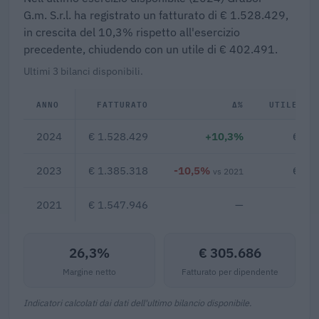
G.m. S.r.l. ha registrato un fatturato di € 1.528.429,
in crescita del 10,3% rispetto all'esercizio
precedente, chiudendo con un utile di € 402.491.
Ultimi 3 bilanci disponibili.
ANNO
FATTURATO
Δ%
UTILE/PE
2024
€ 1.528.429
+10,3%
€ 40
2023
€ 1.385.318
-10,5%
€ 20
vs 2021
2021
€ 1.547.946
—
26,3%
€ 305.686
Margine netto
Fatturato per dipendente
Indicatori calcolati dai dati dell'ultimo bilancio disponibile.